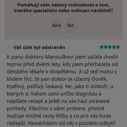
Pomáhají vám názory rozhodovat o tom,
kterého specialistu nebo ordinaci navštívit?
Ano
Ne
Váš účet byl odstraněn
K panu doktoru Manouškovi jsem začala chodit
teprve před dvěmi lety, kdy jsem přecházela od
dětského lékaře k dospělému. A už teď mohu s
klidem říct, že pan doktor je úžasný člověk,
trpělivý, pečlivý, laskavý. Ne, jako ti doktoři, u
kterých si málem sami určíte diagnózu a
napíšete recept a ještě na vás hází otrávené
pohledy. Všechno s vámi probere, přesně
zvažuje možné cesty léčby a co pro vás bude
nejlepší. Neodcházím od něj s pocitem odbytí!