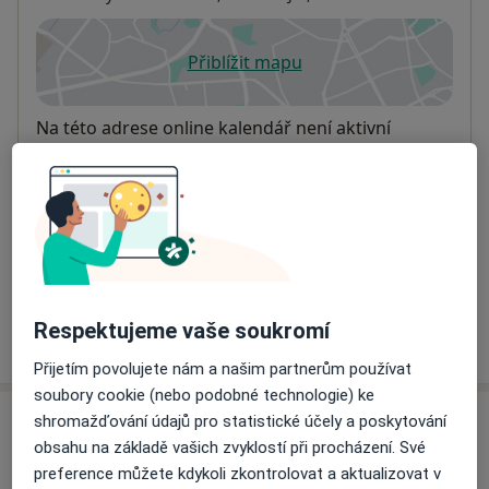
Přiblížit mapu
se otevře v nové záložce
Dostupnost
Na této adrese online kalendář není aktivní
Co mám v takové situaci udělat?
Způsoby platby (soukromé návštěvy)
Na teto adrese lékař přijímá pacienty na pojišťovnu
Detaily
Respektujeme vaše soukromí
Více
o adrese
Přijetím povolujete nám a našim partnerům používat
soubory cookie (nebo podobné technologie) ke
shromažďování údajů pro statistické účely a poskytování
Názory
obsahu na základě vašich zvyklostí při procházení. Své
preference můžete kdykoli zkontrolovat a aktualizovat v
Přidejte svůj názor