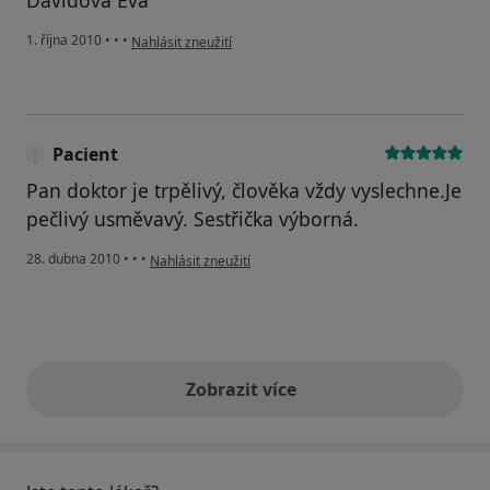
podle názoru uživatele Váš účet byl odstraněn
1. října 2010
•
•
•
Nahlásit zneužití
Pacient
Pan doktor je trpělivý, člověka vždy vyslechne.Je
pečlivý usměvavý. Sestřička výborná.
podle názoru uživatele Pacient
28. dubna 2010
•
•
•
Nahlásit zneužití
Zobrazit více
výše uvedené názory