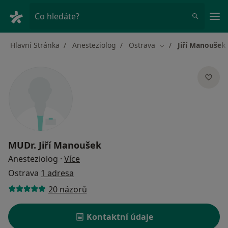
Hla
Co hledáte?
Hlavní Stránka
Anesteziolog
Ostrava
Jiří Manoušek
Změna města
MUDr.
Jiří Manoušek
o specializacích
Anesteziolog
·
Více
Ostrava
1 adresa
20 názorů
Kontaktní údaje