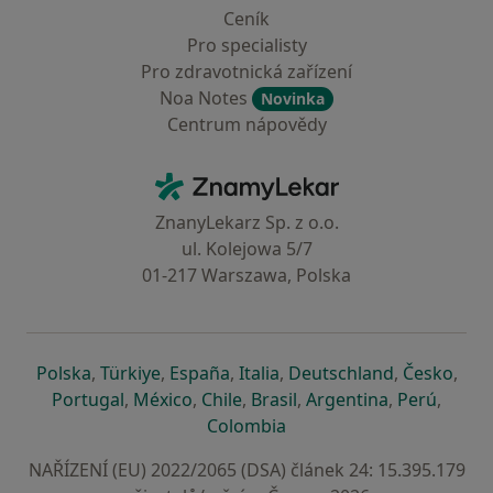
Ceník
Pro specialisty
Pro zdravotnická zařízení
Noa Notes
Novinka
Centrum nápovědy
Kontakt
ZnamyLekar - Hlavní stránka
ZnanyLekarz Sp. z o.o.
ul. Kolejowa 5/7
01-217 Warszawa, Polska
se otevře v nové záložce
se otevře v nové záložce
se otevře v nové záložce
se otevře v nové záložce
se otevře v 
se o
Polska
,
Türkiye
,
España
,
Italia
,
Deutschland
,
Česko
,
se otevře v nové záložce
se otevře v nové záložce
se otevře v nové záložce
se otevře v nové záložc
se otevře v 
se ote
Portugal
,
México
,
Chile
,
Brasil
,
Argentina
,
Perú
,
se otevře v nové záložce
Colombia
NAŘÍZENÍ (EU) 2022/2065 (DSA) článek 24: 15.395.179