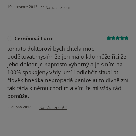
podle názoru uživatele Váš účet byl odstraněn
19. prosince 2013
•
•
•
Nahlásit zneužití
Černínová Lucie
Č
tomuto doktorovi bych chtěla moc
poděkovat.myslím že jen málo kdo může říci že
jeho doktor je naprosto výborný a je s ním na
100% spokojený.vždy umí i odlehčit situai at
člověk hnedka nepropadá panice.at to divně zní
tak ráda k němu chodím a vím že mi vždy rád
pomůže.
podle názoru uživatele Černínová Lucie
5. dubna 2012
•
•
•
Nahlásit zneužití