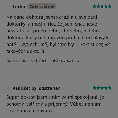
Lucka
Číslo ověřené
L
Na pana doktora jsem narazila u své paní
doktorky, a musím říct, že jsem snad ještě
nezažila tak příjemného, vtipného, milého
doktora, který mě opravdu prohledl od hlavy k
patě... Vyslechl mě, byl trpělivý.... Fakt super, víc
takových doktorů
podle názoru uživatele Lucka
18. listopadu 2020
•
jiné místo
•
Jiný
•
Nahlásit zneužití
Váš účet byl odstraněn
Super doktor, jsem s ním velmi spokojená. Je
ochotný, vstřícný a příjemný. Vůbec nemám
strach mu cokoliv říct.