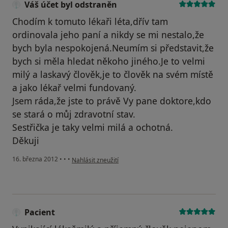
Váš účet byl odstraněn
Chodím k tomuto lékaři léta,dřív tam
ordinovala jeho paní a nikdy se mi nestalo,že
bych byla nespokojená.Neumím si představit,že
bych si měla hledat někoho jiného.Je to velmi
milý a laskavý člověk,je to člověk na svém místě
a jako lékař velmi fundovaný.
Jsem ráda,že jste to právě Vy pane doktore,kdo
se stará o můj zdravotní stav.
Sestřička je taky velmi milá a ochotná.
Děkuji
podle názoru uživatele Váš účet byl odstraněn
16. března 2012
•
•
•
Nahlásit zneužití
Pacient