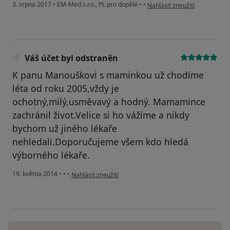
podle názoru uživatele Váš ú
3. srpna 2017
•
EM-Med s.r.o., PL pro dopělé
•
•
Nahlásit zneužití
Váš účet byl odstraněn
K panu Manouškovi s maminkou už chodíme
léta od roku 2005,vždy je
ochotný,milý,usměvavý a hodný. Mamamince
zachránil život.Velice si ho vážíme a nikdy
bychom už jiného lékaře
nehledali.Doporučujeme všem kdo hledá
výborného lékaře.
podle názoru uživatele Váš účet byl odstraněn
19. května 2014
•
•
•
Nahlásit zneužití