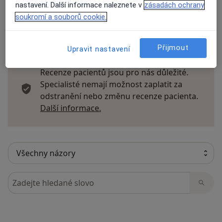
nastavení. Další informace naleznete v
zásadách ochrany
soukromí a souborů cookie.
20 názorů
Přijmout
Upravit nastavení
Recenze pacientů jsou pro nás důležité.
Specialisté nemají možnost zaplatit za
odstranění nebo změnu recenze pacienta.
Další informace o názorech
Další informace.
Hledejte v názorech