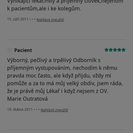
Vynikající lékař,milý a příjemný člověk,nejenom
k pacientům,ale i ke kolegům.
podle názoru uživatele Pacient
15. září 2011
•
•
•
Nahlásit zneužití
Pacient
Výborný, pečlivý a trpělivý Odborník s
příjemným vystupováním, nechodím k němu
pravda moc často, ale když přijdu, vždy mi
pomůže a za to má můj velký obdiv, jsem ráda,
že je právě můj Lékař i když nejsem z OV.
Marie Outratová
podle názoru uživatele Pacient
19. dubna 2011
•
•
•
Nahlásit zneužití