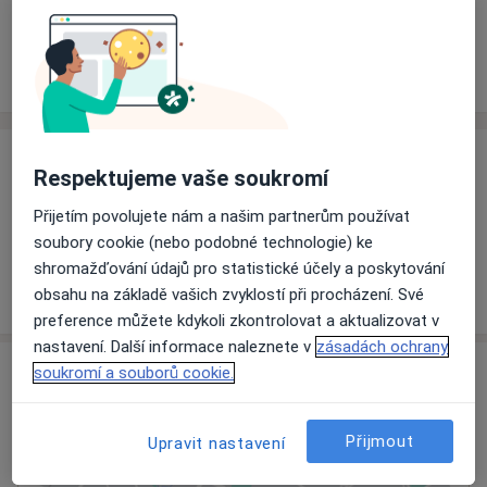
Rezervovat termín
Ceník
Adresy
Názory pacientů
Ceník
Respektujeme vaše soukromí
Informace o službách a cenách nejsou k dispozici
Přijetím povolujete nám a našim partnerům používat
Tento specialista ještě nepřidával žádné informace o
soubory cookie (nebo podobné technologie) ke
svých službách.
shromažďování údajů pro statistické účely a poskytování
obsahu na základě vašich zvyklostí při procházení. Své
preference můžete kdykoli zkontrolovat a aktualizovat v
nastavení. Další informace naleznete v
zásadách ochrany
Adresa
soukromí a souborů cookie.
SWEDENT, s.r.o.
Přijmout
Upravit nastavení
Poštovní 8,
Jablonec nad Nisou
46601