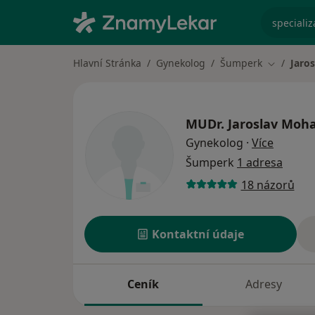
specializ
Hlavní Stránka
Gynekolog
Šumperk
Jaro
Změna mě
MUDr.
Jaroslav Moha
o specia
Gynekolog
·
Více
Šumperk
1 adresa
18 názorů
Kontaktní údaje
Ceník
Adresy