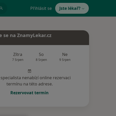
Přihlásit se
Jste lékař?
e se na ZnamyLekar.cz
Zítra
So
Ne
Po
Út
7 Srpen
8 Srpen
9 Srpen
10 Srpen
11 Srp
specialista nenabízí online rezervaci
termínu na této adrese.
Rezervovat termín