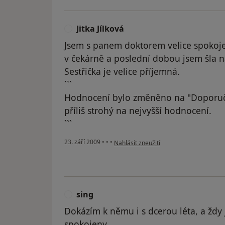
Jitka Jílková
J
Jsem s panem doktorem velice spokoje
v čekárně a poslední dobou jsem šla 
Sestřička je velice příjemná.
```
Hodnocení bylo změněno na "Doporuč
příliš strohý na nejvyšší hodnocení.
```
podle názoru uživatele Jitka Jílková
23. září 2009
•
•
•
Nahlásit zneužití
sing
S
Dokázím k němu i s dcerou léta, a ždy 
spokojeny