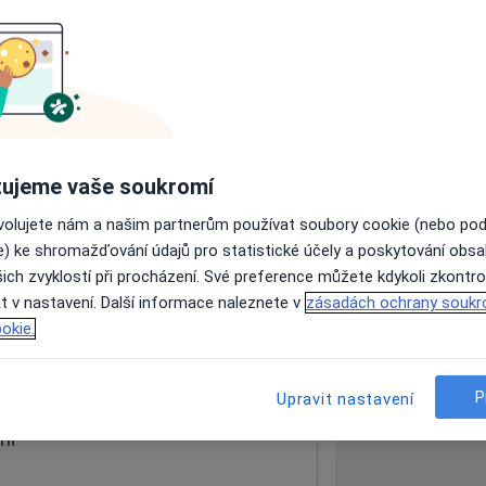
ách nejsou k dispozici
ádné informace o svých službách.
ujeme vaše soukromí
ovolujete nám a našim partnerům používat soubory cookie (nebo po
e) ke shromažďování údajů pro statistické účely a poskytování obs
ich zvyklostí při procházení. Své preference můžete kdykoli zkontro
gyn.
t v nastavení. Další informace naleznete v
zásadách ochrany soukr
okie.
 mapu
 otevře v nové záložce
P
Upravit nastavení
ní