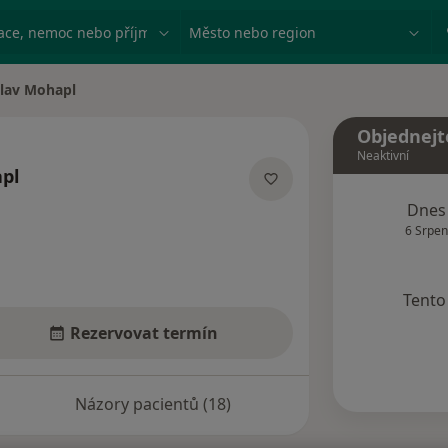
ace, nemoc nebo příjmení
Město nebo region
slav Mohapl
sta
Objednejt
Neaktivní
pl
lizacích
Dnes
6 Srpen
Tento 
Rezervovat termín
Názory pacientů (18)