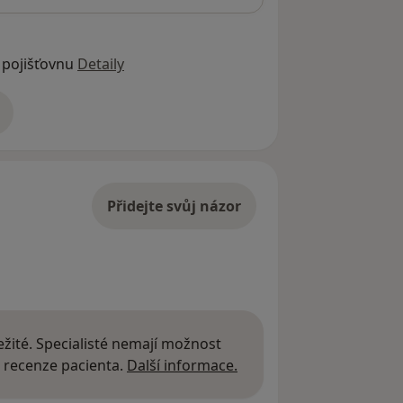
 pojišťovnu
Detaily
adrese
Přidejte svůj názor
žité. Specialisté nemají možnost
Další informace o názor
 recenze pacienta.
Další informace.