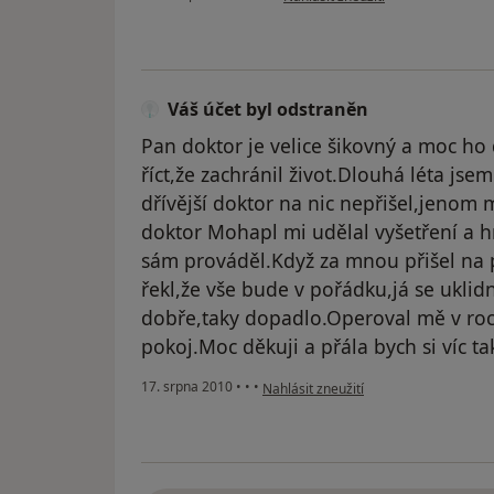
Váš účet byl odstraněn
Pan doktor je velice šikovný a moc h
říct,že zachránil život.Dlouhá léta js
dřívější doktor na nic nepřišel,jenom
doktor Mohapl mi udělal vyšetření a h
sám prováděl.Když za mnou přišel na p
řekl,že vše bude v pořádku,já se uklid
dobře,taky dopadlo.Operoval mě v ro
pokoj.Moc děkuji a přála bych si víc 
podle názoru uživatele Váš účet byl o
17. srpna 2010
•
•
•
Nahlásit zneužití