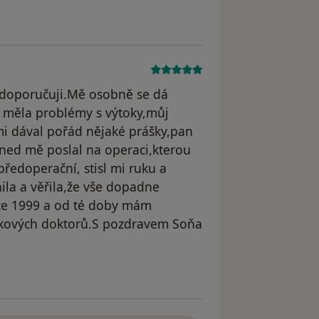
o doporučuji.Mě osobně se dá
em měla problémy s výtoky,můj
 mi dával pořád nějaké prášky,pan
ned mě poslal na operaci,kterou
ředoperační, stisl mi ruku a
nila a věřila,že vše dopadne
ce 1999 a od té doby mám
takových doktorů.S pozdravem Soňa
dstraněn