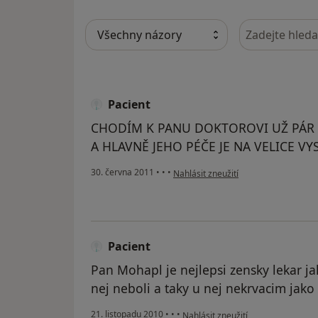
Hledejte v ná
Pacient
CHODÍM K PANU DOKTOROVI UŽ PÁR
A HLAVNĚ JEHO PÉČE JE NA VELICE V
podle názoru uživatele Pacient
30. června 2011
•
•
•
Nahlásit zneužití
Pacient
Pan Mohapl je nejlepsi zensky lekar j
nej neboli a taky u nej nekrvacim jako
podle názoru uživatele Pacient
21. listopadu 2010
•
•
•
Nahlásit zneužití