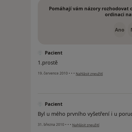
Pomáhají vám názory rozhodovat o 
ordinaci na
Ano
Pacient
1.prostě
podle názoru uživatele Pacient
19. července 2010
•
•
•
Nahlásit zneužití
Pacient
Byl u mého prvního vyšetření i u porud
podle názoru uživatele Pacient
31. března 2010
•
•
•
Nahlásit zneužití