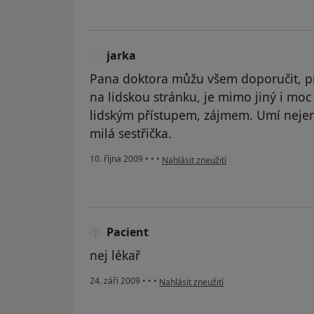
jarka
J
Pana doktora můžu všem doporučit, p
na lidskou stránku, je mimo jiný i moc
lidským přístupem, zájmem. Umí nejen 
milá sestřička.
podle názoru uživatele jarka
10. října 2009
•
•
•
Nahlásit zneužití
Pacient
nej lékař
podle názoru uživatele Pacient
24. září 2009
•
•
•
Nahlásit zneužití