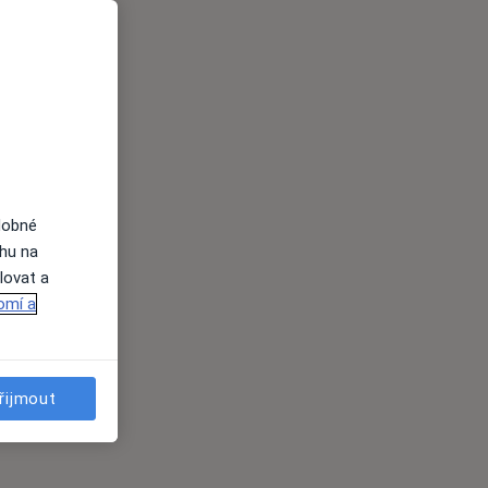
dobné
ahu na
lovat a
omí a
řijmout