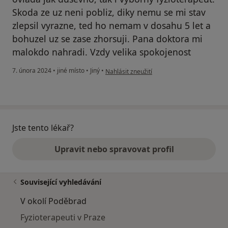
Skoda ze uz neni pobliz, diky nemu se mi stav
zlepsil vyrazne, ted ho nemam v dosahu 5 let a
bohuzel uz se zase zhorsuji. Pana doktora mi
malokdo nahradi. Vzdy velika spokojenost
podle názoru uživatele Uzasny lekar i clove
7. února 2024
•
jiné místo
•
Jiný
•
Nahlásit zneužití
Jste tento lékař?
Upravit nebo spravovat profil
Související vyhledávání
V okolí Poděbrad
Fyzioterapeuti v Praze