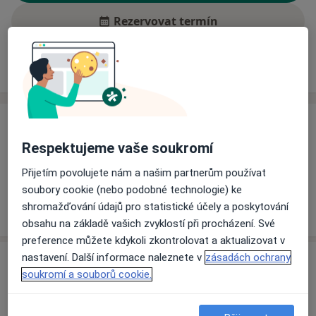
Rezervovat termín
Ceník
Adresy
Názory pacientů (1)
Ceník
Respektujeme vaše soukromí
Informace o službách a cenách nejsou k dispozici
Tento specialista ještě nepřidával žádné informace o
Přijetím povolujete nám a našim partnerům používat
svých službách.
soubory cookie (nebo podobné technologie) ke
shromažďování údajů pro statistické účely a poskytování
obsahu na základě vašich zvyklostí při procházení. Své
preference můžete kdykoli zkontrolovat a aktualizovat v
nastavení. Další informace naleznete v
zásadách ochrany
Adresa
soukromí a souborů cookie.
Ordinace
Poděbrady