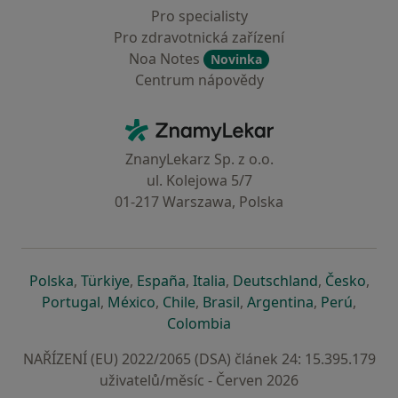
Pro specialisty
Pro zdravotnická zařízení
Noa Notes
Novinka
Centrum nápovědy
Kontakt
ZnamyLekar - Hlavní stránka
ZnanyLekarz Sp. z o.o.
ul. Kolejowa 5/7
01-217 Warszawa, Polska
se otevře v nové záložce
se otevře v nové záložce
se otevře v nové záložce
se otevře v nové záložce
se otevře v 
se o
Polska
,
Türkiye
,
España
,
Italia
,
Deutschland
,
Česko
,
se otevře v nové záložce
se otevře v nové záložce
se otevře v nové záložce
se otevře v nové záložc
se otevře v 
se ote
Portugal
,
México
,
Chile
,
Brasil
,
Argentina
,
Perú
,
se otevře v nové záložce
Colombia
NAŘÍZENÍ (EU) 2022/2065 (DSA) článek 24: 15.395.179
uživatelů/měsíc - Červen 2026