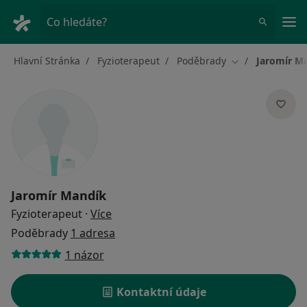
Hla
Co hledáte?
Hlavní Stránka
Fyzioterapeut
Poděbrady
Jaromír M
Změna města
Jaromír Mandík
o specializacích
Fyzioterapeut
·
Více
Poděbrady
1 adresa
1 názor
Kontaktní údaje