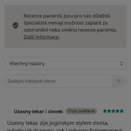
Recenze pacientů jsou pro nás důležité.
Specialisté nemají možnost zaplatit za
odstranění nebo změnu recenze pacienta.
Další informace o názorech
Další informace.
Hledejte v názorech
Uzasny lekar i clovek
Číslo ověřené
U
Uzasny lekar, zije joginskym stylem zivota,
ovlada jak dusevno, tak i vyborny fyzioterapeut.