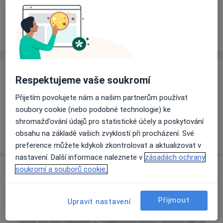
Rezervovat termín
Ceník
Adresy
Názory pacientů
Ceník
Respektujeme vaše soukromí
Informace o službách a cenách nejsou k dispozici
Přijetím povolujete nám a našim partnerům používat
Tento specialista ještě nepřidával žádné informace o
soubory cookie (nebo podobné technologie) ke
svých službách.
shromažďování údajů pro statistické účely a poskytování
obsahu na základě vašich zvyklostí při procházení. Své
preference můžete kdykoli zkontrolovat a aktualizovat v
nastavení. Další informace naleznete v
zásadách ochrany
Adresa
soukromí a souborů cookie.
Ordinace
Přijmout
Upravit nastavení
Kladno