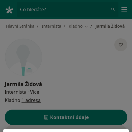
Hla
Co hledáte?
Hlavní Stránka
Internista
Kladno
Jarmila Židová
Změna města
Jarmila Židová
o specializacích
Internista
·
Více
Kladno
1 adresa
Kontaktní údaje