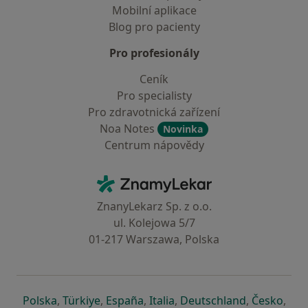
Mobilní aplikace
Blog pro pacienty
Pro profesionály
Ceník
Pro specialisty
Pro zdravotnická zařízení
Noa Notes
Novinka
Centrum nápovědy
Kontakt
ZnamyLekar - Hlavní stránka
ZnanyLekarz Sp. z o.o.
ul. Kolejowa 5/7
01-217 Warszawa, Polska
se otevře v nové záložce
se otevře v nové záložce
se otevře v nové záložce
se otevře v nové záložce
se otevře v 
se o
Polska
,
Türkiye
,
España
,
Italia
,
Deutschland
,
Česko
,