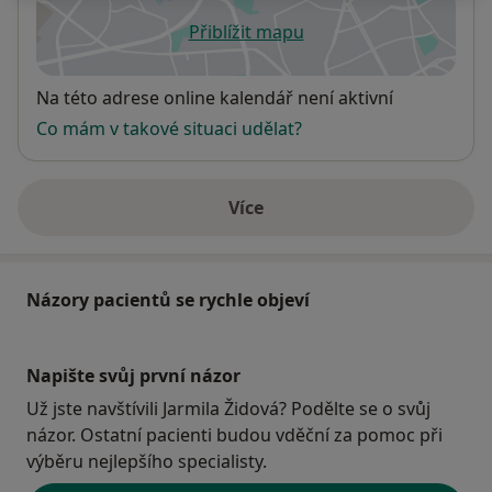
Přiblížit mapu
se otevře v nové záložce
Dostupnost
Na této adrese online kalendář není aktivní
Co mám v takové situaci udělat?
Více
o adrese
Názory pacientů se rychle objeví
Napište svůj první názor
Už jste navštívili Jarmila Židová? Podělte se o svůj
názor. Ostatní pacienti budou vděční za pomoc při
výběru nejlepšího specialisty.