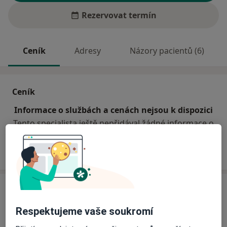
Rezervovat termín
Ceník
Adresy
Názory pacientů (6)
Ceník
Informace o službách a cenách nejsou k dispozici
Tento specialista ještě nepřidával žádné informace o
svých službách.
Adresa
Respektujeme vaše soukromí
Praktický lékař stomatolog s laborat.
Studentská 1548/26,
Havířov
73601