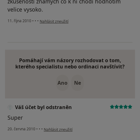
zkušeností známých co k ní chodí hodnotím
velice vysoko.
podle názoru uživatele Pacient
11. října 2010
•
•
•
Nahlásit zneužití
Pomáhají vám názory rozhodovat o tom,
kterého specialistu nebo ordinaci navštívit?
Ano
Ne
Váš účet byl odstraněn
Super
podle názoru uživatele Váš účet byl odstraněn
20. června 2010
•
•
•
Nahlásit zneužití