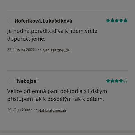
Hoferiková,Lukaštíková
H
Je hodná,poradí,citlivá k lidem,vřele
doporučujeme.
podle názoru uživatele Hoferiková,Lukaštíková
27. března 2009
•
•
•
Nahlásit zneužití
"Nebojsa"
"
Velice příjemná paní doktorka s lidským
přístupem jak k dospělým tak k dětem.
podle názoru uživatele "Nebojsa"
20. října 2008
•
•
•
Nahlásit zneužití