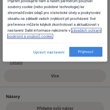
Přijetím povolujete nám a našim partnerům používat
soubory cookie (nebo podobné technologie) ke
shromažďování údajů pro statistické účely a poskytování
Přiblížit mapu
se otevře v nové záložce
obsahu na základě vašich zvyklostí při procházení. Své
preference můžete kdykoli zkontrolovat a aktualizovat v
Dostupnost
Na této adrese online kalendář není aktivní
nastavení. Další informace naleznete v
zásadách ochrany
Co mám v takové situaci udělat?
soukromí a souborů cookie.
Způsoby platby (soukromé návštěvy)
Přijmout
Upravit nastavení
Na teto adrese lékař přijímá pacienty na pojišťovnu
Detaily
Více
o adrese
Názory
Přidejte svůj názor