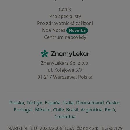
Ceník
Pro specialisty
Pro zdravotnická zařízení
Noa Notes
Novinka
Centrum nápovědy
Kontakt
ZnamyLekar - Hlavní stránka
ZnanyLekarz Sp. z o.o.
ul. Kolejowa 5/7
01-217 Warszawa, Polska
se otevře v nové záložce
se otevře v nové záložce
se otevře v nové záložce
se otevře v nové záložce
se otevře v 
se o
Polska
,
Türkiye
,
España
,
Italia
,
Deutschland
,
Česko
,
se otevře v nové záložce
se otevře v nové záložce
se otevře v nové záložce
se otevře v nové záložc
se otevře v 
se ote
Portugal
,
México
,
Chile
,
Brasil
,
Argentina
,
Perú
,
se otevře v nové záložce
Colombia
NAŘÍZENÍ (EU) 2022/2065 (DSA) článek 24: 15.395.179