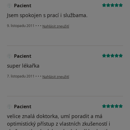
Pacient
Jsem spokojen s prací i službama.
podle názoru uživatele Pacient
9. listopadu 2011
•
•
•
Nahlásit zneužití
Pacient
super lékařka
podle názoru uživatele Pacient
7. listopadu 2011
•
•
•
Nahlásit zneužití
Pacient
velice znalá doktorka, umí poradit a má
optimistický přístup z vlastních zkušeností i