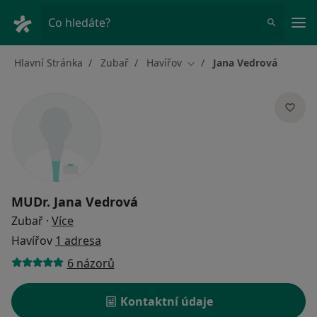
Hla
Co hledáte?
Hlavní Stránka
Zubař
Havířov
Jana Vedrová
Změna města
MUDr.
Jana Vedrová
o specializacích
Zubař
·
Více
Havířov
1 adresa
6 názorů
Kontaktní údaje