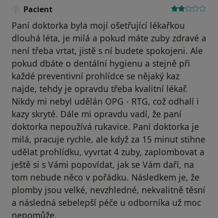
Pacient
Paní doktorka byla mojí ošetřující lékařkou
dlouhá léta, je milá a pokud máte zuby zdravé a
není třeba vrtat, jistě s ní budete spokojeni. Ale
pokud dbáte o dentální hygienu a stejně při
každé preventivní prohlídce se nějaký kaz
najde, tehdy je opravdu třeba kvalitní lékař.
Nikdy mi nebyl udělán OPG - RTG, což odhalí i
kazy skryté. Dále mi opravdu vadí, že paní
doktorka nepoužívá rukavice. Paní doktorka je
milá, pracuje rychle, ale když za 15 minut stihne
udělat prohlídku, vyvrtat 4 zuby, zaplombovat a
ještě si s Vámi popovídat, jak se Vám daří, na
tom nebude něco v pořádku. Následkem je, že
plomby jsou velké, nevzhledné, nekvalitně těsní
a následná sebelepší péče u odborníka už moc
nepomůže.