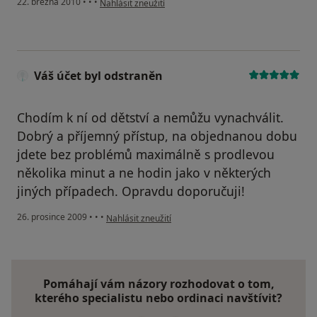
22. března 2010
•
•
•
Nahlásit zneužití
Váš účet byl odstraněn
Chodím k ní od dětství a nemůžu vynachválit.
Dobrý a příjemný přístup, na objednanou dobu
jdete bez problémů maximálně s prodlevou
několika minut a ne hodin jako v některých
jiných případech. Opravdu doporučuji!
podle názoru uživatele Váš účet byl odstraněn
26. prosince 2009
•
•
•
Nahlásit zneužití
Pomáhají vám názory rozhodovat o tom,
kterého specialistu nebo ordinaci navštívit?