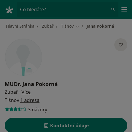
Hla
Co hledáte?
Hlavní Stránka
Zubař
Tišnov
Jana Pokorná
Změna města
MUDr.
Jana Pokorná
o specializacích
Zubař
·
Více
Tišnov
1 adresa
3 názory
Kontaktní údaje