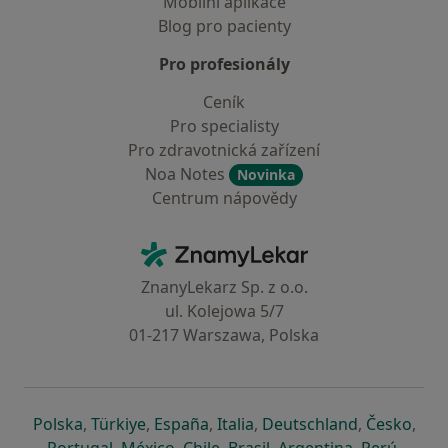
Mobilní aplikace
Blog pro pacienty
Pro profesionály
Ceník
Pro specialisty
Pro zdravotnická zařízení
Noa Notes
Novinka
Centrum nápovědy
Kontakt
ZnamyLekar - Hlavní stránka
ZnanyLekarz Sp. z o.o.
ul. Kolejowa 5/7
01-217 Warszawa, Polska
se otevře v nové záložce
se otevře v nové záložce
se otevře v nové záložce
se otevře v nové záložce
se otevře v 
se o
Polska
,
Türkiye
,
España
,
Italia
,
Deutschland
,
Česko
,
se otevře v nové záložce
se otevře v nové záložce
se otevře v nové záložce
se otevře v nové záložc
se otevře v 
se ote