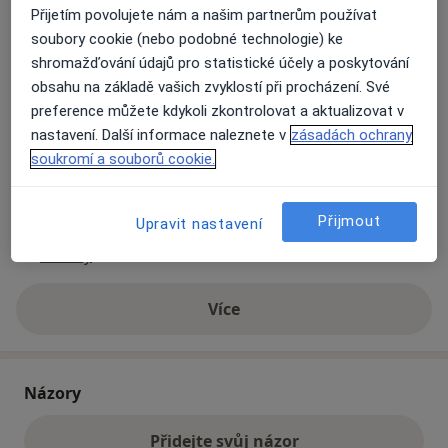
Přijetím povolujete nám a našim partnerům používat
soubory cookie (nebo podobné technologie) ke
Přiblížit mapu
shromažďování údajů pro statistické účely a poskytování
se otevře v nové záložce
obsahu na základě vašich zvyklostí při procházení. Své
preference můžete kdykoli zkontrolovat a aktualizovat v
Dostupnost
Na této adrese online kalendář není aktivní
nastavení. Další informace naleznete v
zásadách ochrany
Co mám v takové situaci udělat?
soukromí a souborů cookie.
Způsoby platby (soukromé návštěvy)
Přijmout
Upravit nastavení
Na teto adrese lékař přijímá pacienty na pojišťovnu
Detaily
Více
o adrese
Názory
Přidejte svůj názor