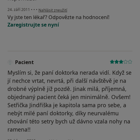
podle názoru uživatele Pacient
24. září 2011
•
•
•
Nahlásit zneužití
Vy jste ten lékař? Odpovězte na hodnocení!
Zaregistrujte se nyní
Pacient
Myslím si, že paní doktorka nerada vidí. Když se
jí nechce vrtat, nevrtá, při další návštěvě je na
drobné výplně již pozdě. Jinak milá, příjemná,
objednaný pacient čeká jen minimálně. Ovšem!
Setřička Jindřiška je kapitola sama pro sebe, a
nebýt milé paní doktorky, díky neurvalému
chování této setry bych už dávno vzala nohy na
ramena!!
podle názoru uživatele Pacient