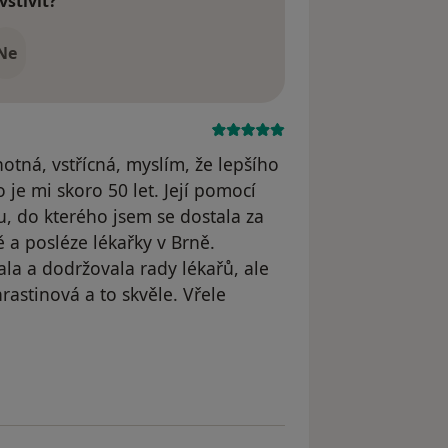
vštívit?
Ne
otná, vstřícná, myslím, že lepšího
je mi skoro 50 let. Její pomocí
u, do kterého jsem se dostala za
 a posléze lékařky v Brně.
la a dodržovala rady lékařů, ale
stinová a to skvěle. Vřele