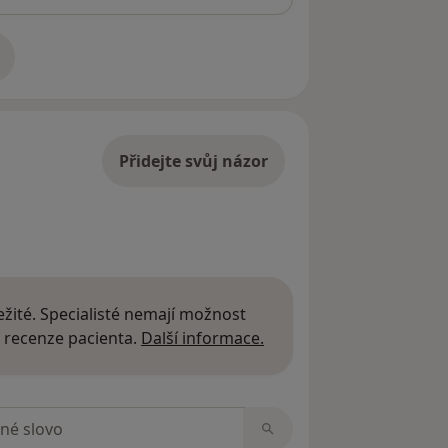
adrese
Přidejte svůj názor
žité. Specialisté nemají možnost
Další informace o názor
 recenze pacienta.
Další informace.
zorech