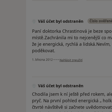
Váš účet byl odstraněn
Číslo ověřen
Paní doktorka Chrastinová je beze sp
místě.Zachránila mi to nejcenější co m
že je energická, rychlá a lidská.Neví
poděkovat.
podle názoru uživatele Váš účet byl o
1. března 2012
•
•
•
Nahlásit zneužití
Váš účet byl odstraněn
Chodila jsem k ní ještě před rokem, al
pryč. Na první pohled energická „ holka 
čtvrté návštěvě si začnete uvědomovat