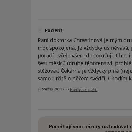
Pacient
Paní doktorka Chrastinová je mým dr
moc spokojená. Je vždycky usměvavá, p
poradí...vřele všem doporučuji. Chodí
šest měsíců (druhé těhotenství, probl
stěžovat. Čekárna je vždycky plná (ne
samo určitě o něčem svědčí. Chodím k 
podle názoru uživatele Pacient
8. března 2011
•
•
•
Nahlásit zneužití
Pomáhají vám názory rozhodovat o 