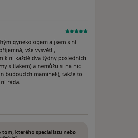
uhým gynekologem a jsem s ní
říjemná, vše vysvětlí,
m k ní každé dva týdny posledních
émy s tlakem) a nemůžu si na nic
jen budoucích maminek), takže to
ní ráda.
tom, kterého specialistu nebo