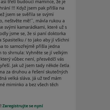
 asi třetí budoucí mamince, že je
hrání !!! Když jsem pak přišla na
ež jsem se svěřila se svými
o, neštvěte mě!´´, mávla rukou a
se svými kamarádkami, které už s
odly jsme se, že si paní doktorka
pasitelku / to jako aby jí všichni
 na to samozřejmě přišla jedna
 to shrnula: Vyhněte se jí velkým
který vůbec není, přesvědčí vás
yřeší. Jak už jsem tady někde četla
dna za druhou a řešení skutečných
dná velká sláva. Já už teď mám
ásné miminko a bez všech těch
odstraněn
í!
Zaregistrujte se nyní