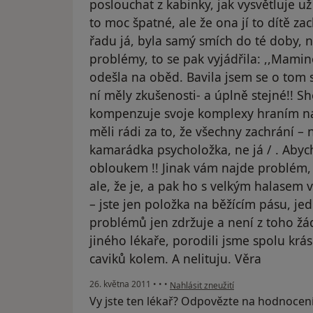
poslouchat z kabinky, jak vysvětluje už
to moc špatné, ale že ona jí to dítě zac
řadu já, byla samý smích do té doby, n
problémy, to se pak vyjádřila: ,,Mamin
odešla na oběd. Bavila jsem se o tom 
ní měly zkušenosti- a úplně stejné!! Sh
kompenzuje svoje komplexy hraním na S
měli rádi za to, že všechny zachrání –
kamarádka psycholožka, ne já / . Abych
obloukem !! Jinak vám najde problém, 
ale, že je, a pak ho s velkým halasem v
– jste jen položka na běžícím pásu, je
problémů jen zdržuje a není z toho žá
jiného lékaře, porodili jsme spolu kr
caviků kolem. A nelituju. Věra
podle názoru uživatele Váš účet byl 
26. května 2011
•
•
•
Nahlásit zneužití
Vy jste ten lékař? Odpovězte na hodnocen