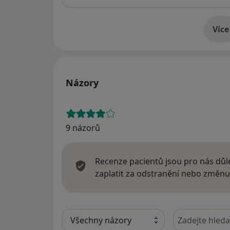
Více
o 
Názory
9 názorů
Recenze pacientů jsou pro nás důle
zaplatit za odstranění nebo změnu
Hledejte v ná