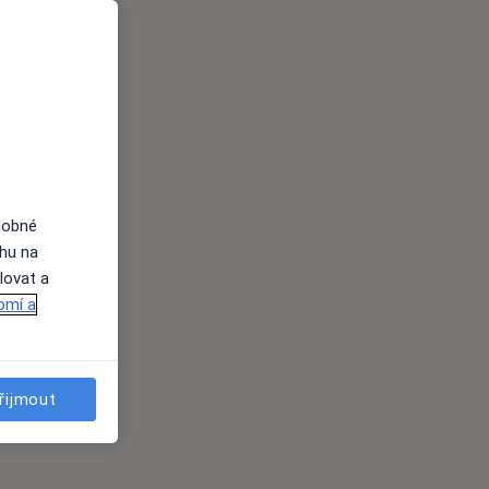
dobné
ahu na
lovat a
omí a
řijmout