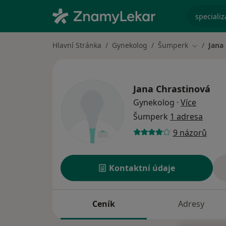
specializ
Hlavní Stránka
Gynekolog
Šumperk
Jana
Změna mě
Jana Chrastinová
o specia
Gynekolog
·
Více
Šumperk
1 adresa
9 názorů
Kontaktní údaje
Ceník
Adresy