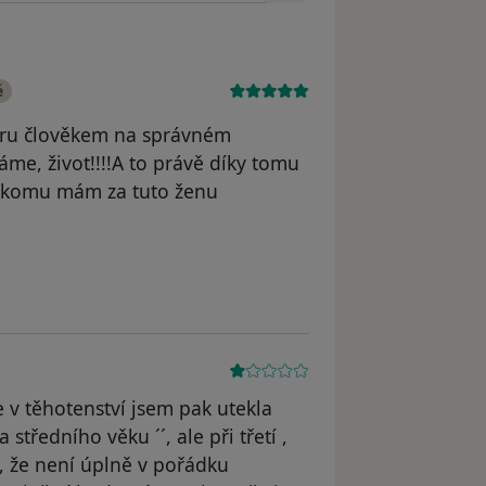
é
oru člověkem na správném
áme, život!!!!A to právě díky tomu
m, komu mám za tuto ženu
dstraněn
e v těhotenství jsem pak utekla
středního věku ´´, ale při třetí ,
, že není úplně v pořádku