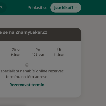
Přihlásit se
Jste lékař?
e se na ZnamyLekar.cz
Zítra
Po
Út
St
Čt
9 Srpen
10 Srpen
11 Srpen
12 Srpen
13 Srp
specialista nenabízí online rezervaci
termínu na této adrese.
Rezervovat termín