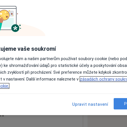
ách nejsou k dispozici
ádné informace o svých službách.
ujeme vaše soukromí
ovolujete nám a našim partnerům používat soubory cookie (nebo po
e) ke shromažďování údajů pro statistické účely a poskytování obs
ich zvyklostí při procházení. Své preference můžete kdykoli zkontro
t v nastavení. Další informace naleznete v
zásadách ochrany soukr
01
okie.
 mapu
 otevře v nové záložce
P
Upravit nastavení
ní