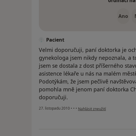
ordinaci na
Ano
Pacient
Velmi doporučuji, paní doktorka je och
gynekologa jsem nikdy nepoznala, a to 
jsem se dostala z dost příšerného stav
asistence lékaře u nás na malém městě
Podotýkám, že jsem pečlivě navštěvova
pomohla mně jenom paní doktorka Chra
doporučuji.
podle názoru uživatele Pacient
27. listopadu 2010
•
•
•
Nahlásit zneužití