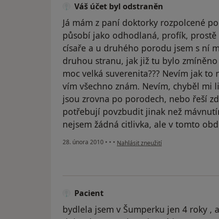
Váš účet byl odstraněn
Já mám z paní doktorky rozpolcené po
působí jako odhodlaná, profík, prostě ž
císaře a u druhého porodu jsem s ní mě
druhou stranu, jak již tu bylo zmíně
moc velká suverenita??? Nevím jak to 
vím všechno znám. Nevím, chyběl mi li
jsou zrovna po porodech, nebo řeší zdr
potřebují povzbudit jinak než mávnutí
nejsem žádná citlivka, ale v tomto obd
podle názoru uživatele Váš účet byl o
28. února 2010
•
•
•
Nahlásit zneužití
Pacient
bydlela jsem v Šumperku jen 4 roky , 