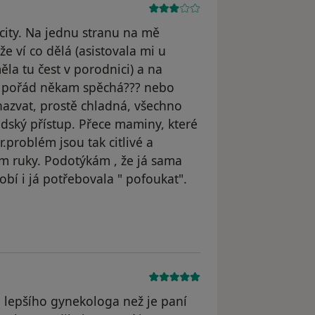
city. Na jednu stranu na mě
e ví co dělá (asistovala mi u
la tu čest v porodnici) a na
no pořád někam spěchá??? nebo
nazvat, prostě chladná, všechno
dský přístup. Přece maminy, které
.problém jsou tak citlivé a
m ruky. Podotýkám , že já sama
obí i já potřebovala " pofoukat".
dstraněn
a lepšího gynekologa než je paní