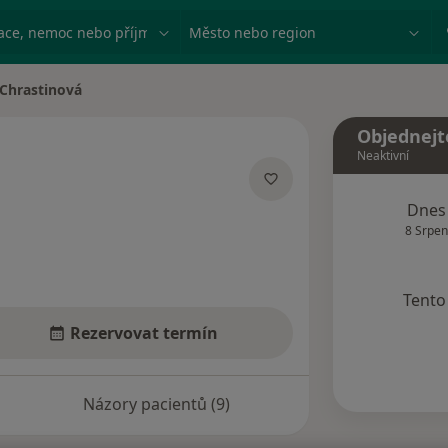
ace, nemoc nebo příjmení
Město nebo region
 Chrastinová
sta
Objednejt
Neaktivní
lizacích
Dnes
8 Srpen
Tento 
Rezervovat termín
Názory pacientů (9)