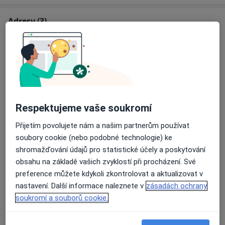
Adresy (3)
Adresa 1
Adresa 2
Adresa 3
Zdravotnické středisko Hvozd s.r.o.
Komenského 358,
Cvikov
47154
Respektujeme vaše soukromí
Přijetím povolujete nám a našim partnerům používat
Přiblížit mapu
se otevře v nové záložce
soubory cookie (nebo podobné technologie) ke
shromažďování údajů pro statistické účely a poskytování
Dostupnost
Na této adrese online kalendář není aktivní
obsahu na základě vašich zvyklostí při procházení. Své
Co mám v takové situaci udělat?
preference můžete kdykoli zkontrolovat a aktualizovat v
nastavení. Další informace naleznete v
zásadách ochrany
soukromí a souborů cookie.
Způsoby platby (soukromé návštěvy)
Na teto adrese lékař přijímá pacienty na pojišťovnu