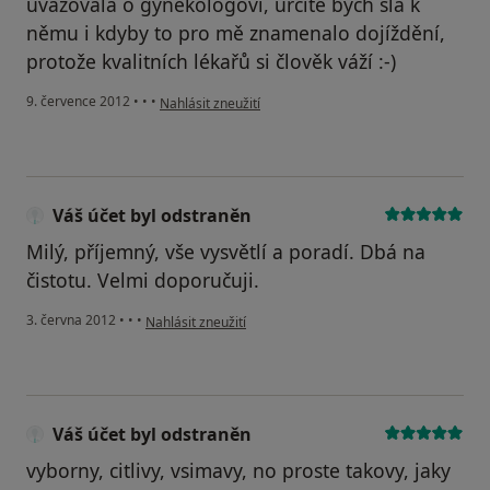
uvažovala o gynekologovi, určitě bych šla k
němu i kdyby to pro mě znamenalo dojíždění,
protože kvalitních lékařů si člověk váží :-)
podle názoru uživatele Váš účet byl odstraněn
9. července 2012
•
•
•
Nahlásit zneužití
Váš účet byl odstraněn
Milý, příjemný, vše vysvětlí a poradí. Dbá na
čistotu. Velmi doporučuji.
podle názoru uživatele Váš účet byl odstraněn
3. června 2012
•
•
•
Nahlásit zneužití
Váš účet byl odstraněn
vyborny, citlivy, vsimavy, no proste takovy, jaky