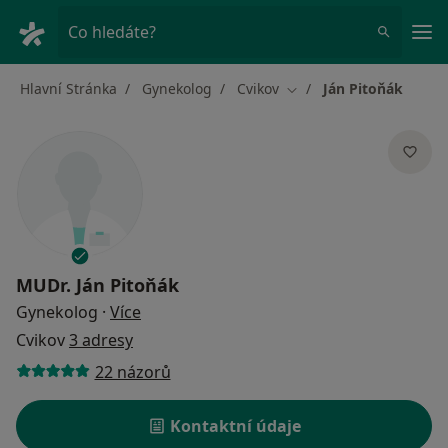
Hla
Co hledáte?
Hlavní Stránka
Gynekolog
Cvikov
Ján Pitoňák
Změna města
MUDr.
Ján Pitoňák
o specializacích
Gynekolog
·
Více
Cvikov
3 adresy
22 názorů
Kontaktní údaje