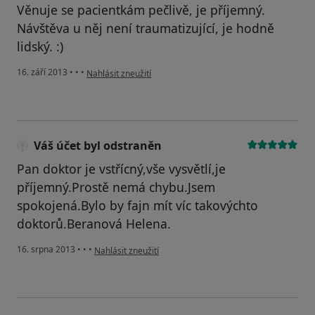
Věnuje se pacientkám pečlivě, je příjemný.
Návštěva u něj není traumatizující, je hodně
lidský. :)
podle názoru uživatele Váš účet byl odstraněn
16. září 2013
•
•
•
Nahlásit zneužití
Váš účet byl odstraněn
Pan doktor je vstřícný,vše vysvětlí,je
příjemný.Prostě nemá chybu.Jsem
spokojená.Bylo by fajn mít víc takovýchto
doktorů.Beranová Helena.
podle názoru uživatele Váš účet byl odstraněn
16. srpna 2013
•
•
•
Nahlásit zneužití