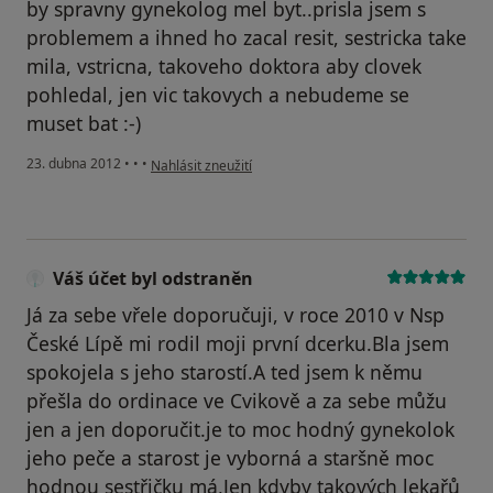
by spravny gynekolog mel byt..prisla jsem s
problemem a ihned ho zacal resit, sestricka take
mila, vstricna, takoveho doktora aby clovek
pohledal, jen vic takovych a nebudeme se
muset bat :-)
podle názoru uživatele Váš účet byl odstraněn
23. dubna 2012
•
•
•
Nahlásit zneužití
Váš účet byl odstraněn
Já za sebe vřele doporučuji, v roce 2010 v Nsp
České Lípě mi rodil moji první dcerku.Bla jsem
spokojela s jeho starostí.A ted jsem k němu
přešla do ordinace ve Cvikově a za sebe můžu
jen a jen doporučit.je to moc hodný gynekolok
jeho peče a starost je vyborná a staršně moc
hodnou sestřičku má,Jen kdyby takových lekařů