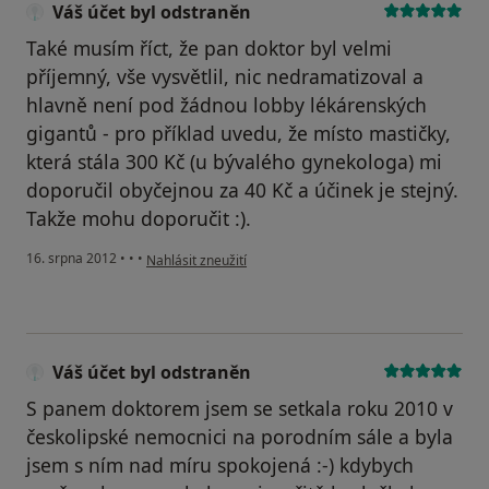
Váš účet byl odstraněn
Také musím říct, že pan doktor byl velmi
příjemný, vše vysvětlil, nic nedramatizoval a
hlavně není pod žádnou lobby lékárenských
gigantů - pro příklad uvedu, že místo mastičky,
která stála 300 Kč (u bývalého gynekologa) mi
doporučil obyčejnou za 40 Kč a účinek je stejný.
Takže mohu doporučit :).
podle názoru uživatele Váš účet byl odstraněn
16. srpna 2012
•
•
•
Nahlásit zneužití
Váš účet byl odstraněn
S panem doktorem jsem se setkala roku 2010 v
českolipské nemocnici na porodním sále a byla
jsem s ním nad míru spokojená :-) kdybych