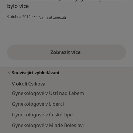
bylo více
podle názoru uživatele Váš účet byl odstraněn
9. dubna 2012
•
•
•
Nahlásit zneužití
Zobrazit více
výše uvedené názory
Související vyhledávání
V okolí Cvikova
Gynekologové v Ústí nad Labem
Gynekologové v Liberci
Gynekologové v České Lípě
Gynekologové v Mladé Boleslavi