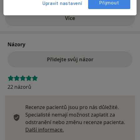
Detaily
Přijmout
Upravit nastavení
Více
o adrese
Názory
Přidejte svůj názor
22 názorů
Recenze pacientů jsou pro nás důležité.
Specialisté nemají možnost zaplatit za
odstranění nebo změnu recenze pacienta.
Další informace o názorech
Další informace.