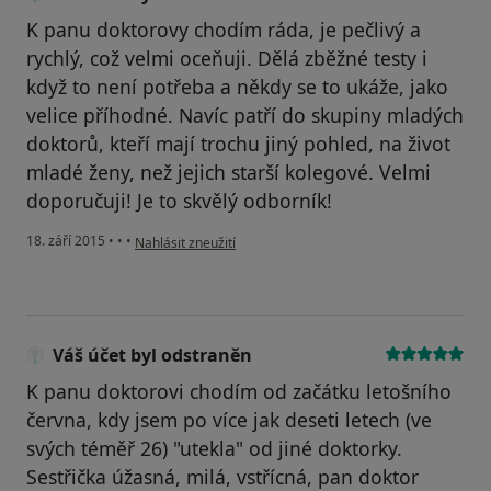
K panu doktorovy chodím ráda, je pečlivý a
rychlý, což velmi oceňuji. Dělá zběžné testy i
když to není potřeba a někdy se to ukáže, jako
velice příhodné. Navíc patří do skupiny mladých
doktorů, kteří mají trochu jiný pohled, na život
mladé ženy, než jejich starší kolegové. Velmi
doporučuji! Je to skvělý odborník!
podle názoru uživatele Váš účet byl odstraněn
18. září 2015
•
•
•
Nahlásit zneužití
Váš účet byl odstraněn
K panu doktorovi chodím od začátku letošního
června, kdy jsem po více jak deseti letech (ve
svých téměř 26) "utekla" od jiné doktorky.
Sestřička úžasná, milá, vstřícná, pan doktor