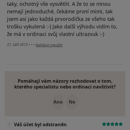
taky, ochotný vše vysvětlit. A že to se mnou
nemají jednoduché, čekáme první mimi, tak
jsem asi jako každá prvorodička ze všeho tak
trošku vykulená :-) Jako další výhodu vidím to,
že má v ordinaci svůj vlastní ultrazvuk :-)
podle názoru uživatele Váš účet byl odstraněn
27. září 2013
•
•
•
Nahlásit zneužití
Pomáhají vám názory rozhodovat o tom,
kterého specialistu nebo ordinaci navštívit?
Ano
Ne
Váš účet byl odstraněn