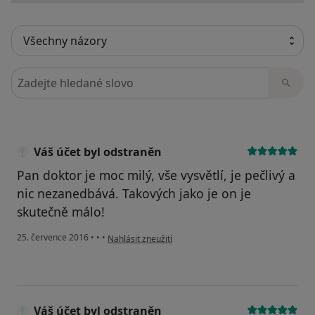
Hledejte v názorech
Váš účet byl odstraněn
Pan doktor je moc milý, vše vysvětlí, je pečlivý a
nic nezanedbává. Takových jako je on je
skutečně málo!
podle názoru uživatele Váš účet byl odstraněn
25. července 2016
•
•
•
Nahlásit zneužití
Váš účet byl odstraněn