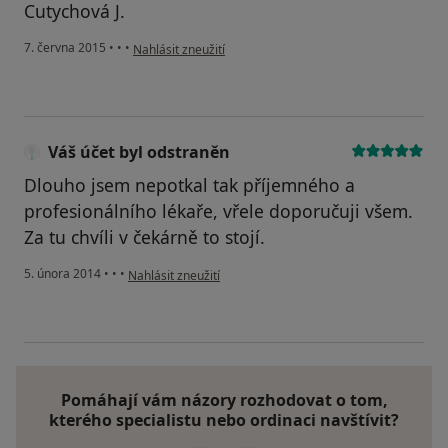
Cutychová J.
podle názoru uživatele Váš účet byl odstraněn
7. června 2015
•
•
•
Nahlásit zneužití
Váš účet byl odstraněn
Dlouho jsem nepotkal tak příjemného a
profesionálního lékaře, vřele doporučuji všem.
Za tu chvíli v čekárně to stojí.
podle názoru uživatele Váš účet byl odstraněn
5. února 2014
•
•
•
Nahlásit zneužití
Pomáhají vám názory rozhodovat o tom,
kterého specialistu nebo ordinaci navštívit?