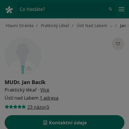
Hla
Co hledáte?
Hlavní Stránka
Praktický Lékař
Ústí Nad Labem
Jan 
Změna mě
MUDr.
Jan Bacík
o specializacích
Praktický lékař
·
Více
Ústí nad Labem
1 adresa
23 názorů
Kontaktní údaje