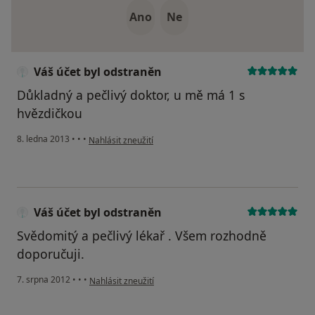
Ano
Ne
Váš účet byl odstraněn
Důkladný a pečlivý doktor, u mě má 1 s
hvězdičkou
podle názoru uživatele Váš účet byl odstraněn
8. ledna 2013
•
•
•
Nahlásit zneužití
Váš účet byl odstraněn
Svědomitý a pečlivý lékař . Všem rozhodně
doporučuji.
podle názoru uživatele Váš účet byl odstraněn
7. srpna 2012
•
•
•
Nahlásit zneužití