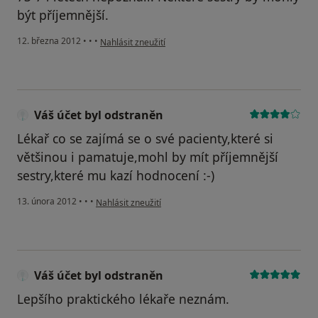
být příjemnější.
podle názoru uživatele Váš účet byl odstraněn
12. března 2012
•
•
•
Nahlásit zneužití
Váš účet byl odstraněn
Lékař co se zajímá se o své pacienty,které si
většinou i pamatuje,mohl by mít příjemnější
sestry,které mu kazí hodnocení :-)
podle názoru uživatele Váš účet byl odstraněn
13. února 2012
•
•
•
Nahlásit zneužití
Váš účet byl odstraněn
Lepšího praktického lékaře neznám.