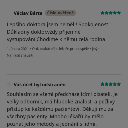
Václav Bárta
Číslo ověřené
V
Lepšího doktora jsem neměl ! Spokojenost !
Důkladný doktor,vždy příjemné
vystupování.Chodíme k němu celá rodina.
1. února 2021
•
Ord. praktického lékaře pro dospělé
•
Jiný
•
podle názoru uživatele Václav Bárta
Nahlásit zneužití
Váš účet byl odstraněn
Souhlasím se všemi předcházejícími pisateli. Je
velký odborník, má hluboké znalosti a pečlivý
přístup ke každému pacientovi. Děkuji mu za
všechny pacienty. Mnoho lékařů by mělo
poznat jeho metody a jednání s lidmi.