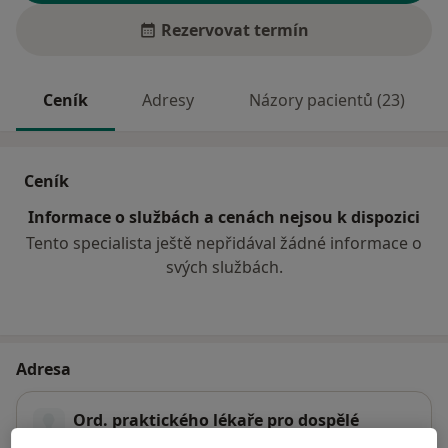
Rezervovat termín
Ceník
Adresy
Názory pacientů (23)
Ceník
Informace o službách a cenách nejsou k dispozici
Tento specialista ještě nepřidával žádné informace o
svých službách.
Adresa
Ord. praktického lékaře pro dospělé
SPOLCHEMIE, a.s. - Revoluční 86,
Ústí nad Labem