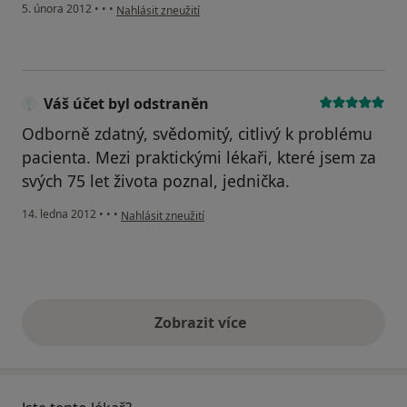
podle názoru uživatele Váš účet byl odstraněn
5. února 2012
•
•
•
Nahlásit zneužití
Váš účet byl odstraněn
Odborně zdatný, svědomitý, citlivý k problému
pacienta. Mezi praktickými lékaři, které jsem za
svých 75 let života poznal, jednička.
podle názoru uživatele Váš účet byl odstraněn
14. ledna 2012
•
•
•
Nahlásit zneužití
Zobrazit více
výše uvedené názory