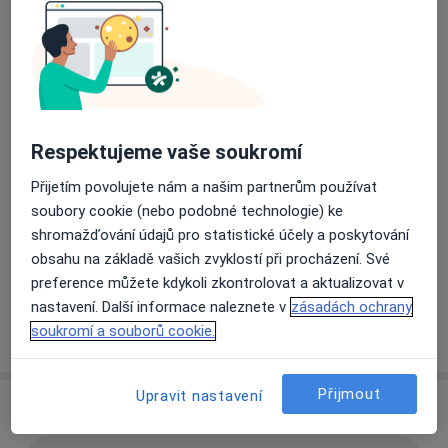
40001
Přiblížit mapu
se otevře v nové záložce
Dostupnost
Na této adrese online kalendář není aktivní
Respektujeme vaše soukromí
Co mám v takové situaci udělat?
Přijetím povolujete nám a našim partnerům používat
soubory cookie (nebo podobné technologie) ke
Způsoby platby (soukromé návštěvy)
shromažďování údajů pro statistické účely a poskytování
Na teto adrese lékař přijímá pacienty na pojišťovnu
obsahu na základě vašich zvyklostí při procházení. Své
Detaily
preference můžete kdykoli zkontrolovat a aktualizovat v
nastavení. Další informace naleznete v
zásadách ochrany
Více
soukromí a souborů cookie.
o adrese
Přijmout
Upravit nastavení
Názory