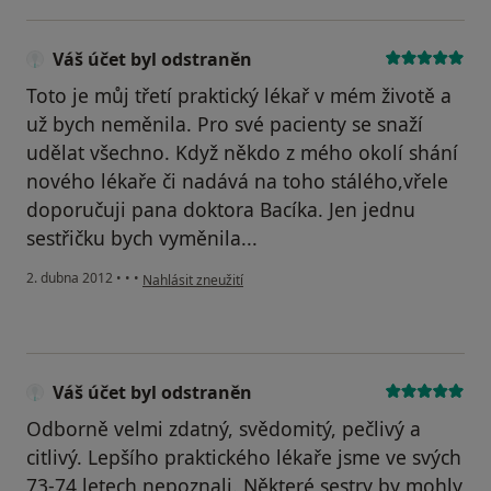
Váš účet byl odstraněn
Toto je můj třetí praktický lékař v mém životě a
už bych neměnila. Pro své pacienty se snaží
udělat všechno. Když někdo z mého okolí shání
nového lékaře či nadává na toho stálého,vřele
doporučuji pana doktora Bacíka. Jen jednu
sestřičku bych vyměnila...
podle názoru uživatele Váš účet byl odstraněn
2. dubna 2012
•
•
•
Nahlásit zneužití
Váš účet byl odstraněn
Odborně velmi zdatný, svědomitý, pečlivý a
citlivý. Lepšího praktického lékaře jsme ve svých
73-74 letech nepoznali. Některé sestry by mohly