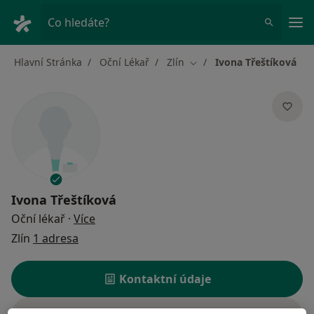
Hla
Co hledáte?
Hlavní Stránka
Oční Lékař
Zlín
Ivona Třeštíková
Změna města
Ivona Třeštíková
o specializacích
Oční lékař
·
Více
Zlín
1 adresa
Kontaktní údaje