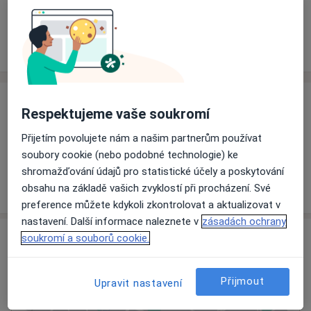
Rezervovat termín
Ceník
Adresy
Názory pacientů
Ceník
Respektujeme vaše soukromí
Informace o službách a cenách nejsou k dispozici
Přijetím povolujete nám a našim partnerům používat
Tento specialista ještě nepřidával žádné informace o
soubory cookie (nebo podobné technologie) ke
svých službách.
shromažďování údajů pro statistické účely a poskytování
obsahu na základě vašich zvyklostí při procházení. Své
preference můžete kdykoli zkontrolovat a aktualizovat v
nastavení. Další informace naleznete v
zásadách ochrany
Adresa
soukromí a souborů cookie.
Krajská nemocnice T. Bati, a. s.
Přijmout
Upravit nastavení
Havlíčkovo nábřeží 600,
Zlín
762 75