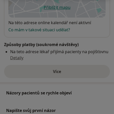
Přiblížit mapu
se otevře v nové záložce
Dostupnost
Na této adrese online kalendář není aktivní
Co mám v takové situaci udělat?
Způsoby platby (soukromé návštěvy)
Na teto adrese lékař přijímá pacienty na pojišťovnu
Detaily
Více
o adrese
Názory pacientů se rychle objeví
Napište svůj první názor