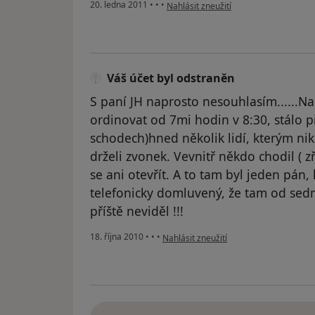
podle názoru uživatele Váš účet byl o
20. ledna 2011
•
•
•
Nahlásit zneužití
Váš účet byl odstraněn
S paní JH naprosto nesouhlasím......N
ordinovat od 7mi hodin v 8:30, stálo p
schodech)hned několik lidí, kterým nik
drželi zvonek. Vevnitř někdo chodil ( 
se ani otevřít. A to tam byl jeden pán,
telefonicky domluvený, že tam od sed
příště neviděl !!!
podle názoru uživatele Váš účet byl od
18. října 2010
•
•
•
Nahlásit zneužití