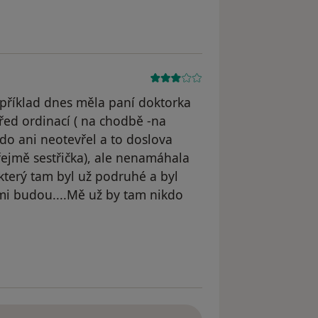
dstraněn
apříklad dnes měla paní doktorka
řed ordinací ( na chodbě -na
do ani neotevřel a to doslova
zřejmě sestřička), ale nenamáhala
 který tam byl už podruhé a byl
mi budou....Mě už by tam nikdo
straněn