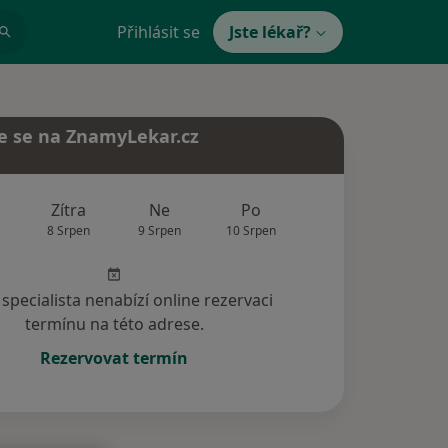
Přihlásit se
Jste lékař?
e se na ZnamyLekar.cz
Zítra
Ne
Po
Út
St
8 Srpen
9 Srpen
10 Srpen
11 Srpen
12 Srp
specialista nenabízí online rezervaci
termínu na této adrese.
Rezervovat termín