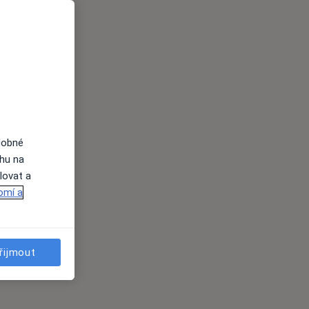
dobné
ahu na
lovat a
omí a
řijmout