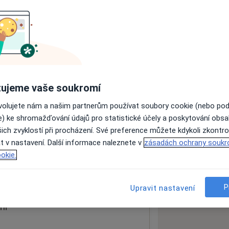
ách nejsou k dispozici
ádné informace o svých službách.
ujeme vaše soukromí
ovolujete nám a našim partnerům používat soubory cookie (nebo po
e) ke shromažďování údajů pro statistické účely a poskytování obs
ich zvyklostí při procházení. Své preference můžete kdykoli zkontro
t v nastavení. Další informace naleznete v
zásadách ochrany soukr
okie.
 mapu
 otevře v nové záložce
P
Upravit nastavení
ní