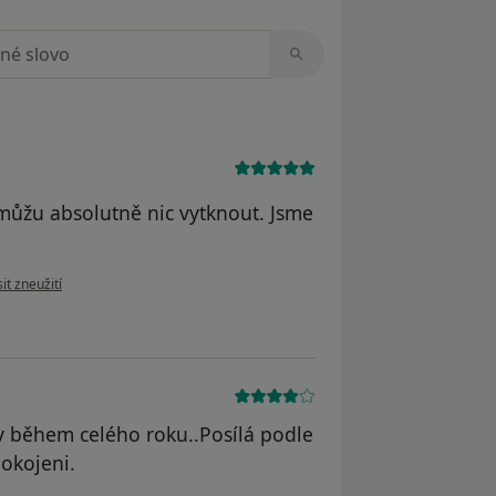
zorech
můžu absolutně nic vytknout. Jsme
názoru uživatele M.Sokola
it zneužití
v během celého roku..Posílá podle
okojeni.