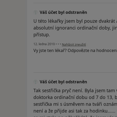
Váš účet byl odstraněn
U této lékařky jsem byl pouze dvakrát 
absolutní ignoranci ordinační doby, jin
přístup.
podle názoru uživatele Váš účet byl o
12. ledna 2010
•
•
•
Nahlásit zneužití
Vy jste ten lékař? Odpovězte na hodnocen
Váš účet byl odstraněn
Tak sestřička pryč není. Byla jsem tam 
doktorka ordinační dobu od 7 do 13, b
sestřička mi s úsměvem na tváři oznám
není a že přijde asi tak za hodinku.....