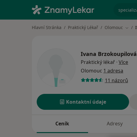
specializ
Hlavní Stránka
Praktický Lékař
Olomouc
Změn
Ivana Brzokoupilová
o sp
Praktický lékař
·
Více
Olomouc
1 adresa
11 názorů
Kontaktní údaje
Ceník
Adresy