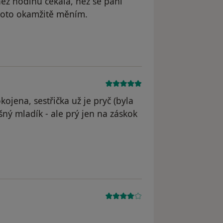
než hodinu čekala, než se paní
proto okamžitě měním.
traněn
ojena, sestřička už je pryč (byla
ný mladík - ale prý jen na záskok