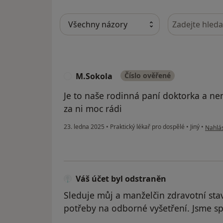
Hledejte v ná
M.Sokola
Číslo ověřené
M
Je to naše rodinná paní doktorka a ne
za ni moc rádi
podle 
23. ledna 2025
•
Praktický lékař pro dospělé
•
Jiný
•
Nahlás
Váš účet byl odstraněn
Sleduje můj a manželčin zdravotní sta
potřeby na odborné vyšetření. Jsme sp