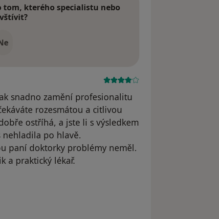
tom, kterého specialistu nebo
vštívit?
Ne
a pak snadno zamění profesionalitu
eočekáváte rozesmátou a citlivou
dobře ostříhá, a jste li s výsledkem
 nehladila po hlavě.
ou paní doktorky problémy neměl.
 a praktický lékař.