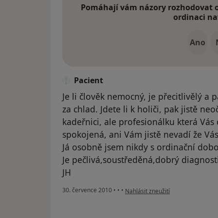
Pomáhají vám názory rozhodovat o 
ordinaci na
Ano
Pacient
Je li člověk nemocný, je přecitlivělý 
za chlad. Jdete li k holiči, pak jistě n
kadeřnici, ale profesionálku která Vás 
spokojená, ani Vám jistě nevadí že Vás
Já osobně jsem nikdy s ordinační dob
Je pečlivá,soustředěná,dobrý diagnostik
JH
podle názoru uživatele Pacient
30. července 2010
•
•
•
Nahlásit zneužití