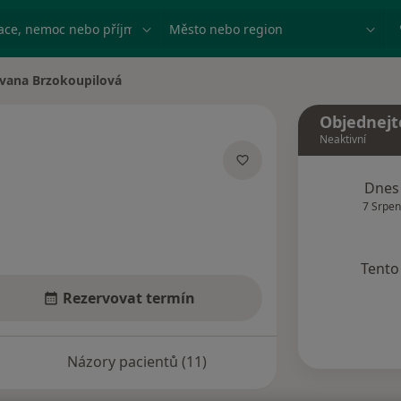
ace, nemoc nebo příjmení
Město nebo region
Ivana Brzokoupilová
a města
Objednejt
Neaktivní
ecializacích
Dnes
7 Srpen
Tento 
Rezervovat termín
Názory pacientů (11)