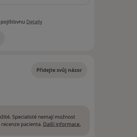
 pojišťovnu
Detaily
adrese
Přidejte svůj názor
žité. Specialisté nemají možnost
Další informace o názor
 recenze pacienta.
Další informace.