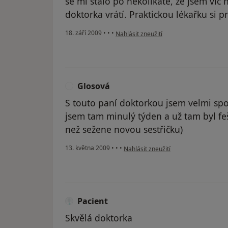
se mi stalo po několikáté, že jsem víc 
doktorka vrátí. Praktickou lékařku si 
podle názoru uživatele Váš účet byl ods
18. září 2009
•
•
•
Nahlásit zneužití
Glosová
G
S touto paní doktorkou jsem velmi spok
jsem tam minulý týden a už tam byl feš
než sežene novou sestřičku)
podle názoru uživatele Glosová
13. května 2009
•
•
•
Nahlásit zneužití
Pacient
Skvělá doktorka