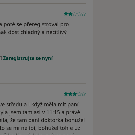
a poté se přeregistroval pro
ak dost chladný a necitlivý
dstraněn
í!
Zaregistrujte se nyní
ve středu a i když měla mít paní
yla jsem tam asi v 11:15 a právě
ila, že tam paní doktorka bohužel
. to se mi nelíbí, bohužel tohle už