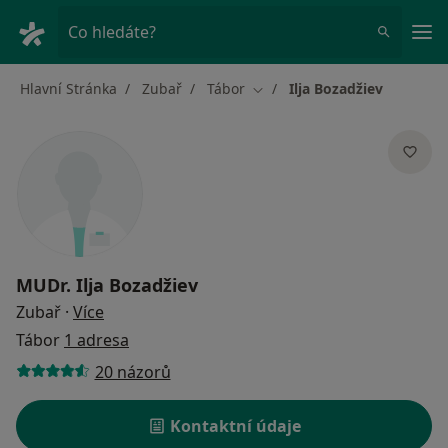
Hla
Co hledáte?
Hlavní Stránka
Zubař
Tábor
Ilja Bozadžiev
Změna města
MUDr.
Ilja Bozadžiev
o specializacích
Zubař
·
Více
Tábor
1 adresa
20 názorů
Kontaktní údaje