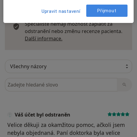
Přijmout
Upravit nastavení
Recenze pacientů jsou pro nás důležité.
Specialisté nemají možnost zaplatit za
odstranění nebo změnu recenze pacienta.
Další informace o názorech
Další informace.
Hledejte v názorech
Váš účet byl odstraněn
Velice děkuji za okamžitou pomoc, ačkoli jsem
nebyla objednaná. Paní doktorka byla velice