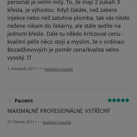
personál je velmi milý. To, že mají 2 zubaři 3
křesla, je výhodou. Když čakáte, než zabere
injekce nebo než zatuhne plomba, tak vás nikdo
nežene nikam do čekárny, ale stále sedíte na
jednom křesle. Dále tu někdo kritizoval cenu -
kvalitní péče něco stojí a myslím, že v ordinaci
Bozadžievových je poměr cena/kvalita velmi
vysoký. IT
podle názoru uživatele Váš účet byl odstraněn
3. listopadu 2011
•
•
•
Nahlásit zneužití
Pacient
MAXIMÁLNĚ PROFESIONÁLNÍ, VSTŘÍCNÝ
podle názoru uživatele Pacient
27. června 2011
•
•
•
Nahlásit zneužití