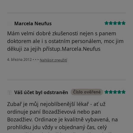
Marcela Neufus
M
Mám velmi dobré zkušenosti nejen s panem
doktorem ale i s ostatním personálem, moc jim
děkuji za jejih přístup.Marcela.Neufus
podle názoru uživatele Marcela Neufus
4. března 2012
•
•
•
Nahlásit zneužití
Váš účet byl odstraněn
Číslo ověřené
Zubař je můj nejoblíbenější lékař - ať už
ordinuje paní Bozadžievová nebo pan
Bozadžiev. Ordinace je kvalitně vybavená, na
prohlídku jdu vždy v objednaný čas, celý