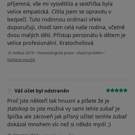
příjemná, vše mi vysvětlila a sestřička byla
velice empatická. Cítila jsem se opravdu v
bezpečí. Tuto rodinnou ordinaci vřele
doporučuji, chodí tam celá naše rodina, včetně
dvou malých dětí. Přístup personálu k dětem je
velice profesionální. Kratochvílová
10. května 2019
•
Stomatologická praxe
•
Akutní problém
•
podle názoru uživatele Váš účet byl odstraněn
Nahlásit zneužití
Váš účet byl odstraněn
Proč jste někteří tak hnusní a píšete že je
zlatokop to jste možná vy sami tehle zubař je
špička ale zároveň jak přísný učitel tenhle zubař
dokázal mnohem víc než si někdo myslí ;)
podle názoru uživatele Váš účet byl odstraněn