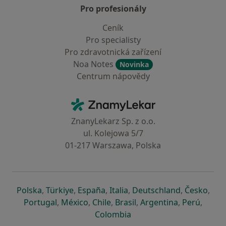
Pro profesionály
Ceník
Pro specialisty
Pro zdravotnická zařízení
Noa Notes
Novinka
Centrum nápovědy
Kontakt
ZnamyLekar - Hlavní stránka
ZnanyLekarz Sp. z o.o.
ul. Kolejowa 5/7
01-217 Warszawa, Polska
se otevře v nové záložce
se otevře v nové záložce
se otevře v nové záložce
se otevře v nové záložce
se otevře v 
se o
Polska
,
Türkiye
,
España
,
Italia
,
Deutschland
,
Česko
,
se otevře v nové záložce
se otevře v nové záložce
se otevře v nové záložce
se otevře v nové záložc
se otevře v 
se ote
Portugal
,
México
,
Chile
,
Brasil
,
Argentina
,
Perú
,
se otevře v nové záložce
Colombia