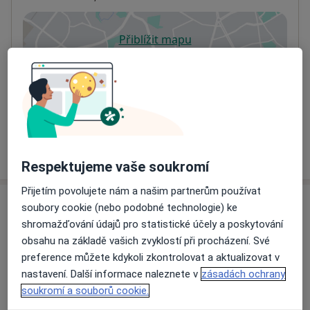
Přiblížit mapu
se otevře v nové záložce
Dostupnost
Na této adrese online kalendář není aktivní
Co mám v takové situaci udělat?
Více
o adrese
Respektujeme vaše soukromí
Přijetím povolujete nám a našim partnerům používat
Názory
soubory cookie (nebo podobné technologie) ke
shromažďování údajů pro statistické účely a poskytování
Přidejte svůj názor
obsahu na základě vašich zvyklostí při procházení. Své
preference můžete kdykoli zkontrolovat a aktualizovat v
nastavení. Další informace naleznete v
zásadách ochrany
soukromí a souborů cookie.
20 názorů