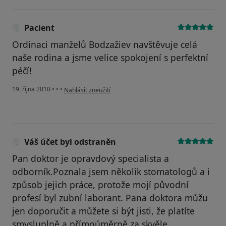
Pacient
Ordinaci manželů Bodzažiev navštěvuje celá
naše rodina a jsme velice spokojení s perfektní
péčí!
podle názoru uživatele Pacient
19. října 2010
•
•
•
Nahlásit zneužití
Váš účet byl odstraněn
Pan doktor je opravdový specialista a
odborník.Poznala jsem několik stomatologů a i
způsob jejich práce, protože mojí původní
profesí byl zubní laborant. Pana doktora můžu
jen doporučit a můžete si být jisti, že platíte
smysluplně a přímoúměrně za skvěle