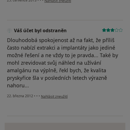
25. července 2013
•
•
•
Nahlásit zneužití
Váš účet byl odstraněn
Dlouhodobá spokojenost až na fakt, že příliš
často nabízí extrakci a implantáty jako jediné
možné řešení a ne vždy to je pravda... Také by
mohl zrevidovat svůj náhled na užívání
amalgánu na výplně, řekl bych, že kvalita
pryskyřice šla v posledních letech výrazně
nahoru...
podle názoru uživatele Váš účet byl odstraněn
22. března 2012
•
•
•
Nahlásit zneužití