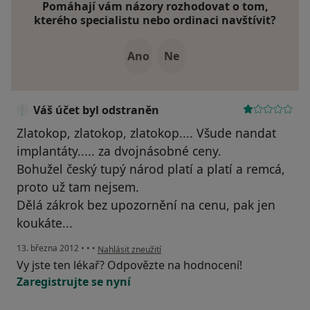
Pomáhají vám názory rozhodovat o tom,
kterého specialistu nebo ordinaci navštívit?
Ano
Ne
Váš účet byl odstraněn
Zlatokop, zlatokop, zlatokop.... Všude nandat
implantáty..... za dvojnásobné ceny.
Bohužel český tupý národ platí a platí a remcá,
proto už tam nejsem.
Dělá zákrok bez upozornění na cenu, pak jen
koukáte...
podle názoru uživatele Váš účet byl odstraněn
13. března 2012
•
•
•
Nahlásit zneužití
Vy jste ten lékař? Odpovězte na hodnocení!
Zaregistrujte se nyní