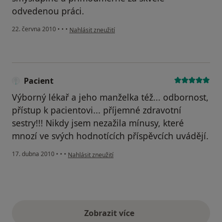
odvedenou práci.
podle názoru uživatele Váš účet byl odstraněn
22. června 2010
•
•
•
Nahlásit zneužití
Pacient
Výborný lékař a jeho manželka též... odbornost,
přístup k pacientovi... příjemné zdravotní
sestry!!! Nikdy jsem nezažila mínusy, které
mnozí ve svých hodnotících příspěvcích uvádějí.
podle názoru uživatele Pacient
17. dubna 2010
•
•
•
Nahlásit zneužití
Zobrazit více
výše uvedené názory