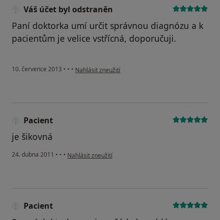
Váš účet byl odstraněn
Paní doktorka umí určit správnou diagnózu a k
pacientům je velice vstřícná, doporučuji.
podle názoru uživatele Váš účet byl odstraněn
10. července 2013
•
•
•
Nahlásit zneužití
Pacient
je šikovná
podle názoru uživatele Pacient
24. dubna 2011
•
•
•
Nahlásit zneužití
Pacient