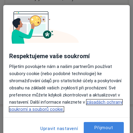
Přiblížit mapu
se otevře v nové záložce
Dostupnost
Na této adrese online kalendář není aktivní
Co mám v takové situaci udělat?
Respektujeme vaše soukromí
Způsoby platby (soukromé návštěvy)
Přijetím povolujete nám a našim partnerům používat
Na teto adrese lékař přijímá pacienty na pojišťovnu
soubory cookie (nebo podobné technologie) ke
Detaily
shromažďování údajů pro statistické účely a poskytování
obsahu na základě vašich zvyklostí při procházení. Své
Více
o adrese
preference můžete kdykoli zkontrolovat a aktualizovat v
nastavení. Další informace naleznete v
zásadách ochrany
soukromí a souborů cookie.
Názory
Přijmout
Upravit nastavení
Přidejte svůj názor