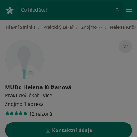
Hla
Co hledáte?
Hlavní Stránka
Praktický Lékař
Znojmo
Helena Križ
Změna města
MUDr.
Helena Križanová
o specializacích
Praktický lékař
·
Více
Znojmo
1 adresa
12 názorů
Kontaktní údaje