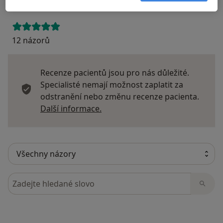
12 názorů
Recenze pacientů jsou pro nás důležité.
Specialisté nemají možnost zaplatit za
odstranění nebo změnu recenze pacienta.
Další informace o názorech
Další informace.
Hledejte v názorech