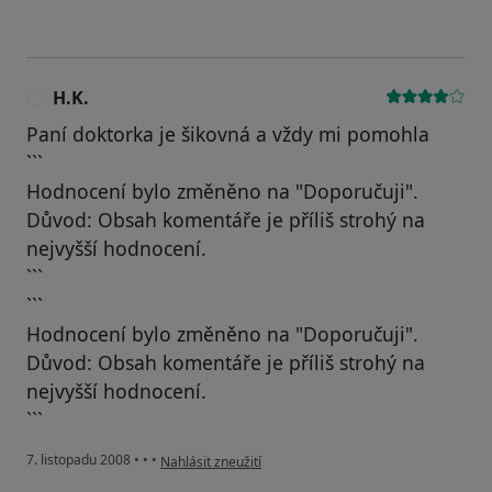
H.K.
H
Paní doktorka je šikovná a vždy mi pomohla
```
Hodnocení bylo změněno na "Doporučuji".
Důvod: Obsah komentáře je příliš strohý na
nejvyšší hodnocení.
```
```
Hodnocení bylo změněno na "Doporučuji".
Důvod: Obsah komentáře je příliš strohý na
nejvyšší hodnocení.
```
podle názoru uživatele H.K.
7. listopadu 2008
•
•
•
Nahlásit zneužití