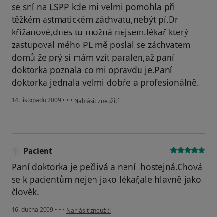
se sní na LSPP kde mi velmi pomohla při
těžkém astmatickém záchvatu,nebýt pí.Dr
křižanové,dnes tu možná nejsem.lékař který
zastupoval mého PL mě poslal se záchvatem
domů že prý si mám vzít paralen,až paní
doktorka poznala co mi opravdu je.Paní
doktorka jednala velmi dobře a profesionálně.
podle názoru uživatele Pacient
14. listopadu 2009
•
•
•
Nahlásit zneužití
Pacient
Paní doktorka je pečlivá a není lhostejná.Chová
se k pacientům nejen jako lékař,ale hlavně jako
člověk.
podle názoru uživatele Pacient
16. dubna 2009
•
•
•
Nahlásit zneužití