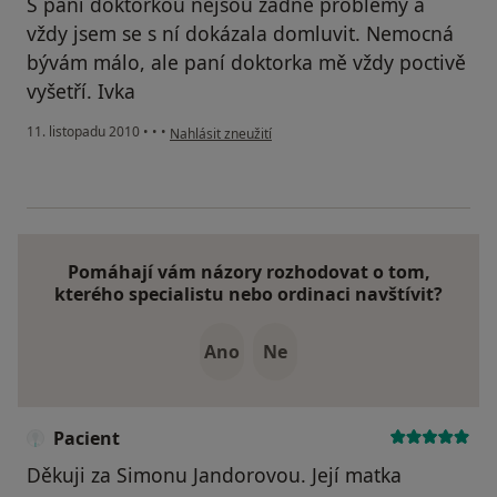
S paní doktorkou nejsou žádné problémy a
vždy jsem se s ní dokázala domluvit. Nemocná
bývám málo, ale paní doktorka mě vždy poctivě
vyšetří. Ivka
podle názoru uživatele Pacient
11. listopadu 2010
•
•
•
Nahlásit zneužití
Pomáhají vám názory rozhodovat o tom,
kterého specialistu nebo ordinaci navštívit?
Ano
Ne
Pacient
Děkuji za Simonu Jandorovou. Její matka