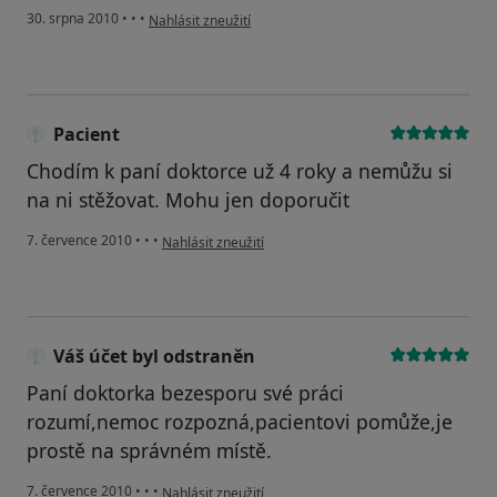
podle názoru uživatele Pacient
30. srpna 2010
•
•
•
Nahlásit zneužití
Pacient
Chodím k paní doktorce už 4 roky a nemůžu si
na ni stěžovat. Mohu jen doporučit
podle názoru uživatele Pacient
7. července 2010
•
•
•
Nahlásit zneužití
Váš účet byl odstraněn
Paní doktorka bezesporu své práci
rozumí,nemoc rozpozná,pacientovi pomůže,je
prostě na správném místě.
podle názoru uživatele Váš účet byl odstraněn
7. července 2010
•
•
•
Nahlásit zneužití