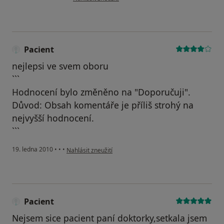
Pacient
nejlepsi ve svem oboru
```
Hodnocení bylo změněno na "Doporučuji".
Důvod: Obsah komentáře je příliš strohý na
nejvyšší hodnocení.
```
podle názoru uživatele Pacient
19. ledna 2010
•
•
•
Nahlásit zneužití
Pacient
Nejsem sice pacient paní doktorky,setkala jsem