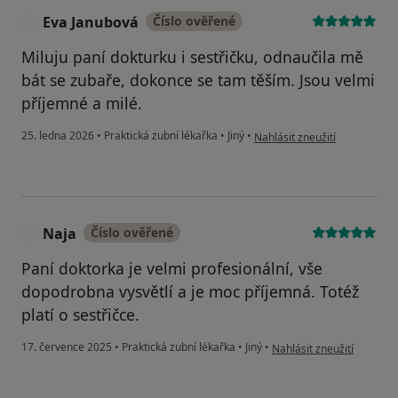
Eva Janubová
Číslo ověřené
E
Miluju paní dokturku i sestřičku, odnaučila mě
bát se zubaře, dokonce se tam těším. Jsou velmi
příjemné a milé.
podle názoru uživatele Eva J
25. ledna 2026
•
Praktická zubní lékařka
•
Jiný
•
Nahlásit zneužití
Naja
Číslo ověřené
N
Paní doktorka je velmi profesionální, vše
dopodrobna vysvětlí a je moc příjemná. Totéž
platí o sestřičce.
podle názoru uživatele N
17. července 2025
•
Praktická zubní lékařka
•
Jiný
•
Nahlásit zneužití