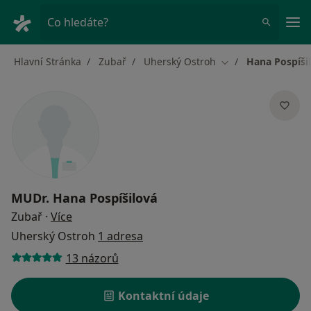
Hla
Co hledáte?
Hlavní Stránka
Zubař
Uherský Ostroh
Hana Pospíši
Změna města
MUDr.
Hana Pospíšilová
o specializacích
Zubař
·
Více
Uherský Ostroh
1 adresa
13 názorů
Kontaktní údaje