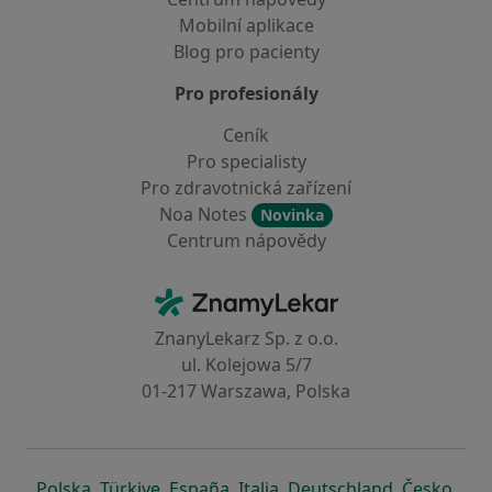
Mobilní aplikace
Blog pro pacienty
Pro profesionály
Ceník
Pro specialisty
Pro zdravotnická zařízení
Noa Notes
Novinka
Centrum nápovědy
Kontakt
ZnamyLekar - Hlavní stránka
ZnanyLekarz Sp. z o.o.
ul. Kolejowa 5/7
01-217 Warszawa, Polska
se otevře v nové záložce
se otevře v nové záložce
se otevře v nové záložce
se otevře v nové záložce
se otevře v 
se o
Polska
,
Türkiye
,
España
,
Italia
,
Deutschland
,
Česko
,