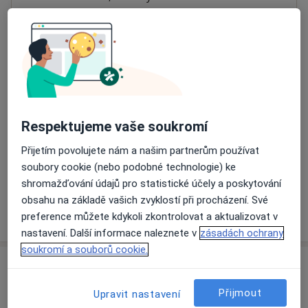
Přiblížit mapu
se otevře v nové záložce
Dostupnost
Na této adrese online kalendář není aktivní
Co mám v takové situaci udělat?
Respektujeme vaše soukromí
Způsoby platby (soukromé návštěvy)
Přijetím povolujete nám a našim partnerům používat
Na teto adrese lékař přijímá pacienty na pojišťovnu
soubory cookie (nebo podobné technologie) ke
Detaily
shromažďování údajů pro statistické účely a poskytování
obsahu na základě vašich zvyklostí při procházení. Své
Více
preference můžete kdykoli zkontrolovat a aktualizovat v
o adrese
nastavení. Další informace naleznete v
zásadách ochrany
soukromí a souborů cookie.
Názory
Přijmout
Upravit nastavení
Přidejte svůj názor