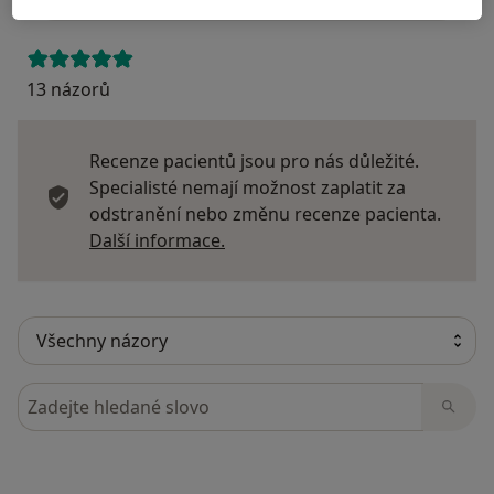
13 názorů
Recenze pacientů jsou pro nás důležité.
Specialisté nemají možnost zaplatit za
odstranění nebo změnu recenze pacienta.
Další informace o názorech
Další informace.
Hledejte v názorech