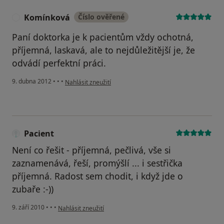
Komínková
Číslo ověřené
K
Paní doktorka je k pacientům vždy ochotná,
příjemná, laskavá, ale to nejdůležitější je, že
odvádí perfektní práci.
podle názoru uživatele Komínková
9. dubna 2012
•
•
•
Nahlásit zneužití
Pacient
Není co řešit - příjemná, pečlivá, vše si
zaznamenává, řeší, promýšlí ... i sestřička
příjemná. Radost sem chodit, i když jde o
zubaře :-))
podle názoru uživatele Pacient
9. září 2010
•
•
•
Nahlásit zneužití