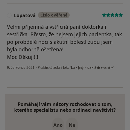
Lopatová
Číslo ověřené
L
Velmi příjemná a vstřícná paní doktorka i
sestřička. Přesto, že nejsem jejich pacientka, tak
po probdělé noci s akutní bolestí zubu jsem
byla odborně ošetřena!
Moc Děkuji!!!
podle názoru uživatele Lo
9. července 2021
•
Praktická zubní lékařka
•
Jiný
•
Nahlásit zneužití
Pomáhají vám názory rozhodovat o tom,
kterého specialistu nebo ordinaci navštívit?
Ano
Ne