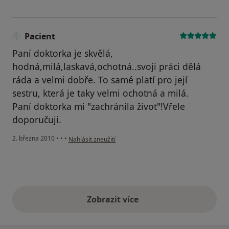
Pacient
Paní doktorka je skvělá,
hodná,milá,laskavá,ochotná..svoji práci dělá
ráda a velmi dobře. To samé platí pro její
sestru, která je taky velmi ochotná a milá.
Paní doktorka mi "zachránila život"!Vřele
doporučuji.
podle názoru uživatele Pacient
2. března 2010
•
•
•
Nahlásit zneužití
Zobrazit více
výše uvedené názory