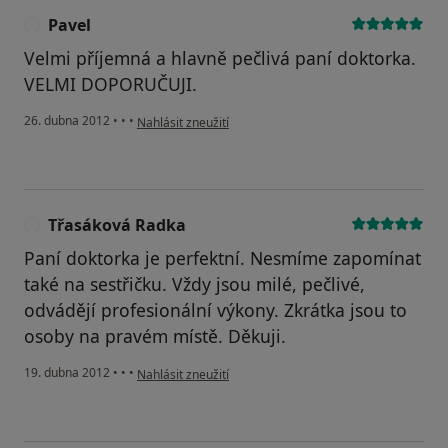
Pavel
P
Velmi příjemná a hlavně pečlivá paní doktorka.
VELMI DOPORUČUJI.
podle názoru uživatele Pavel
26. dubna 2012
•
•
•
Nahlásit zneužití
Třasáková Radka
T
Paní doktorka je perfektní. Nesmíme zapomínat
také na sestřičku. Vždy jsou milé, pečlivé,
odvádějí profesionální výkony. Zkrátka jsou to
osoby na pravém místě. Děkuji.
podle názoru uživatele Třasáková Radka
19. dubna 2012
•
•
•
Nahlásit zneužití