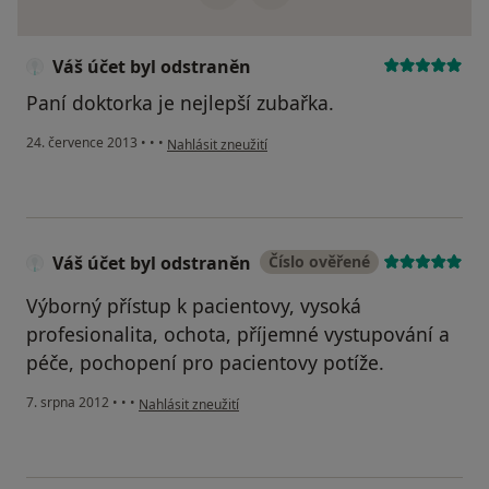
Váš účet byl odstraněn
Paní doktorka je nejlepší zubařka.
podle názoru uživatele Váš účet byl odstraněn
24. července 2013
•
•
•
Nahlásit zneužití
Váš účet byl odstraněn
Číslo ověřené
Výborný přístup k pacientovy, vysoká
profesionalita, ochota, příjemné vystupování a
péče, pochopení pro pacientovy potíže.
podle názoru uživatele Váš účet byl odstraněn
7. srpna 2012
•
•
•
Nahlásit zneužití