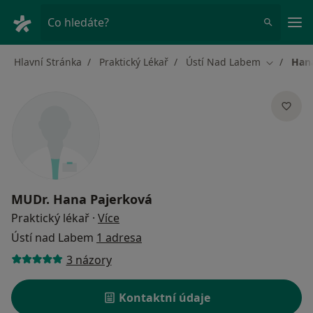
Hla
Co hledáte?
Hlavní Stránka
Praktický Lékař
Ústí Nad Labem
Han
Změna mě
MUDr.
Hana Pajerková
o specializacích
Praktický lékař
·
Více
Ústí nad Labem
1 adresa
3 názory
Kontaktní údaje