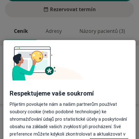
Rezervovat termín
Ceník
Adresy
Názory pacientů (3)
Ceník
Informace o službách a cenách nejsou k dispozici
Tento specialista ještě nepřidával žádné informace o
svých službách.
Respektujeme vaše soukromí
Přijetím povolujete nám a našim partnerům používat
soubory cookie (nebo podobné technologie) ke
Adresa
shromažďování údajů pro statistické účely a poskytování
obsahu na základě vašich zvyklostí při procházení. Své
Ord. praktického lékaře pro dospělé
preference můžete kdykoli zkontrolovat a aktualizovat v
SPOLCHEMIE, a.s. - Revoluční 86,
Ústí nad Labem