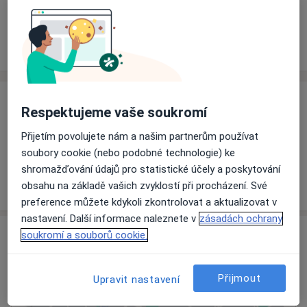
Rezervovat termín
Ceník
Adresy
Názory pacientů
Ceník
Respektujeme vaše soukromí
Informace o službách a cenách nejsou k dispozici
Přijetím povolujete nám a našim partnerům používat
Tento specialista ještě nepřidával žádné informace o
soubory cookie (nebo podobné technologie) ke
svých službách.
shromažďování údajů pro statistické účely a poskytování
obsahu na základě vašich zvyklostí při procházení. Své
preference můžete kdykoli zkontrolovat a aktualizovat v
nastavení. Další informace naleznete v
zásadách ochrany
Adresa
soukromí a souborů cookie.
Soukromá zubní laboratoř FEZKO
Přijmout
Upravit nastavení
Velké náměstí 148,
Strakonice
38601