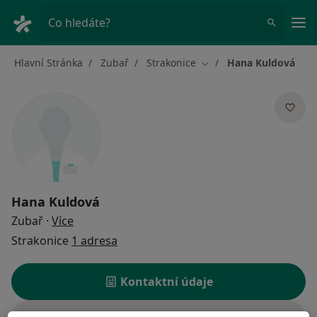
Hla
Co hledáte?
Hlavní Stránka
Zubař
Strakonice
Hana Kuldová
Změna města
Hana Kuldová
o specializacích
Zubař
·
Více
Strakonice
1 adresa
Kontaktní údaje