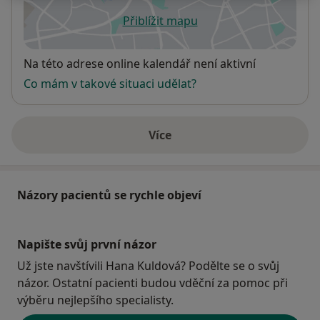
Přiblížit mapu
se otevře v nové záložce
Dostupnost
Na této adrese online kalendář není aktivní
Co mám v takové situaci udělat?
Více
o adrese
Názory pacientů se rychle objeví
Napište svůj první názor
Už jste navštívili Hana Kuldová? Podělte se o svůj
názor. Ostatní pacienti budou vděční za pomoc při
výběru nejlepšího specialisty.