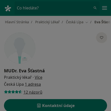
Hla
Co hledáte?
Hlavní Stránka
Praktický Lékař
Česká Lípa
Eva Šťast
Změna města
MUDr.
Eva Šťastná
o specializacích
Praktický lékař
·
Více
Česká Lípa
1 adresa
12 názorů
Kontaktní údaje