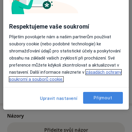
Přiblížit mapu
se otevře v nové záložce
Respektujeme vaše soukromí
Dostupnost
Na této adrese online kalendář není aktivní
Přijetím povolujete nám a našim partnerům používat
Co mám v takové situaci udělat?
soubory cookie (nebo podobné technologie) ke
shromažďování údajů pro statistické účely a poskytování
obsahu na základě vašich zvyklostí při procházení. Své
Způsoby platby (soukromé návštěvy)
preference můžete kdykoli zkontrolovat a aktualizovat v
Na teto adrese lékař přijímá pacienty na pojišťovnu
nastavení. Další informace naleznete v
zásadách ochrany
Detaily
soukromí a souborů cookie.
Více
o adrese
Přijmout
Upravit nastavení
Názory
Přidejte svůj názor