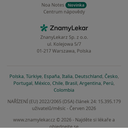
Noa Notes
Novinka
Centrum nápovědy
Kontakt
ZnamyLekar - Hlavní stránka
ZnanyLekarz Sp. z o.o.
ul. Kolejowa 5/7
01-217 Warszawa, Polska
se otevře v nové záložce
se otevře v nové záložce
se otevře v nové záložce
se otevře v nové záložce
se otevře v 
se o
Polska
,
Türkiye
,
España
,
Italia
,
Deutschland
,
Česko
,
se otevře v nové záložce
se otevře v nové záložce
se otevře v nové záložce
se otevře v nové záložc
se otevře v 
se ote
Portugal
,
México
,
Chile
,
Brasil
,
Argentina
,
Perú
,
se otevře v nové záložce
Colombia
NAŘÍZENÍ (EU) 2022/2065 (DSA) článek 24: 15.395.179
uživatelů/měsíc - Červen 2026
www.znamylekar.cz © 2026 - Najděte si lékaře a
objednejte se