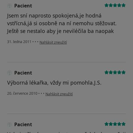
Pacient
Jsem sní naprosto spokojená,je hodná
vstřícná,já si osobně na ní nemohu stěžovat.
Ještě se nestalo aby je neviléčila ba naopak
podle názoru uživatele Pacient
31. ledna 2011
•
•
•
Nahlásit zneužití
Pacient
Výborná lékařka, vždy mi pomohla.J.S.
podle názoru uživatele Pacient
20. července 2010
•
•
•
Nahlásit zneužití
Pacient