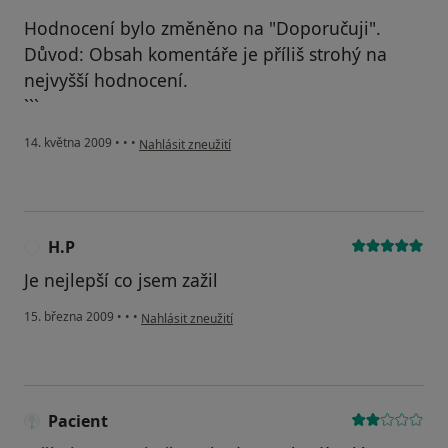
```
Hodnocení bylo změněno na "Doporučuji".
Důvod: Obsah komentáře je příliš strohý na
nejvyšší hodnocení.
```
podle názoru uživatele KP
14. května 2009
•
•
•
Nahlásit zneužití
H.P
H
Je nejlepší co jsem zažil
podle názoru uživatele H.P
15. března 2009
•
•
•
Nahlásit zneužití
Pacient