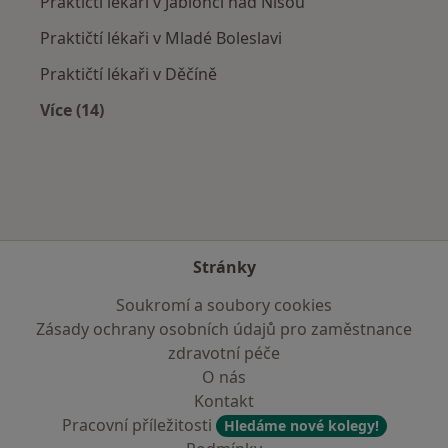
Praktičtí lékaři v Jablonci nad Nisou
Praktičtí lékaři v Mladé Boleslavi
Praktičtí lékaři v Děčíně
Více (14)
Více v kategorii: V okolí České Lípy
Stránky
Soukromí a soubory cookies
Zásady ochrany osobních údajů pro zaměstnance
zdravotní péče
O nás
Kontakt
Pracovní příležitosti
Hledáme nové kolegy!