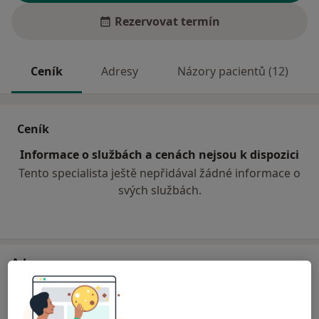
Rezervovat termín
Ceník
Adresy
Názory pacientů (12)
Ceník
Informace o službách a cenách nejsou k dispozici
Tento specialista ještě nepřidával žádné informace o
svých službách.
Adresa
Praktický lékař pro dospělé
28. října 3004,
Česká Lípa
47006