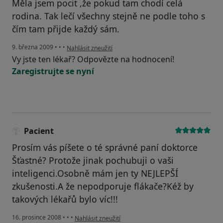
Měla jsem pocit ,že pokud tam chodí celá
rodina. Tak lečí všechny stejně ne podle toho s
čím tam přijde každý sám.
podle názoru uživatele Pacient
9. března 2009
•
•
•
Nahlásit zneužití
Vy jste ten lékař? Odpovězte na hodnocení!
Zaregistrujte se nyní
Pacient
Prosím vás píšete o té správné paní doktorce
Šťastné? Protože jinak pochubuji o vaši
inteligenci.Osobně mám jen ty NEJLEPŠÍ
zkušenosti.A že nepodporuje flákače?Kéž by
takových lékařů bylo víc!!!
podle názoru uživatele Pacient
16. prosince 2008
•
•
•
Nahlásit zneužití