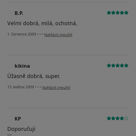
B.P.
B
Velmi dobrá, milá, ochotná,
podle názoru uživatele B.P.
1. července 2009
•
•
•
Nahlásit zneužití
kikina
K
Úžasně dobrá, super.
podle názoru uživatele kikina
15. května 2009
•
•
•
Nahlásit zneužití
KP
K
Doporučuji