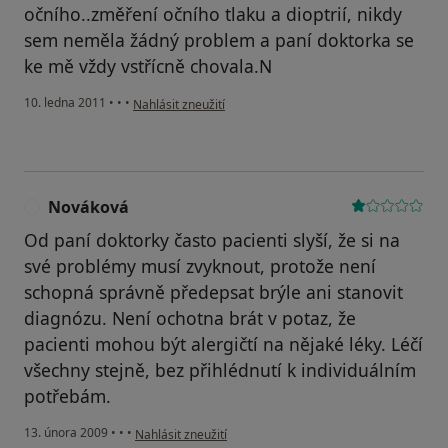
očního..změření očního tlaku a dioptrií, nikdy
sem neměla žádný problem a paní doktorka se
ke mě vždy vstřícně chovala.N
podle názoru uživatele Váš účet byl odstraněn
10. ledna 2011
•
•
•
Nahlásit zneužití
Nováková
N
Od paní doktorky často pacienti slyší, že si na
své problémy musí zvyknout, protože není
schopná správně předepsat brýle ani stanovit
diagnózu. Není ochotna brát v potaz, že
pacienti mohou být alergičtí na nějaké léky. Léčí
všechny stejně, bez přihlédnutí k individuálním
potřebám.
podle názoru uživatele Nováková
13. února 2009
•
•
•
Nahlásit zneužití