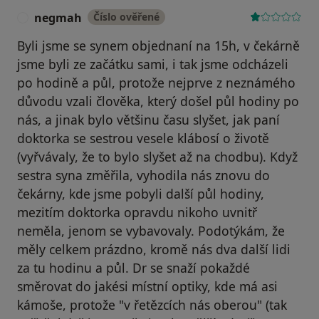
negmah
Číslo ověřené
N
Byli jsme se synem objednaní na 15h, v čekárně
jsme byli ze začátku sami, i tak jsme odcházeli
po hodině a půl, protože nejprve z neznámého
důvodu vzali člověka, který došel půl hodiny po
nás, a jinak bylo většinu času slyšet, jak paní
doktorka se sestrou vesele klábosí o životě
(vyřvávaly, že to bylo slyšet až na chodbu). Když
sestra syna změřila, vyhodila nás znovu do
čekárny, kde jsme pobyli další půl hodiny,
mezitím doktorka opravdu nikoho uvnitř
neměla, jenom se vybavovaly. Podotýkám, že
měly celkem prázdno, kromě nás dva další lidi
za tu hodinu a půl. Dr se snaží pokaždé
směrovat do jakési místní optiky, kde má asi
kámoše, protože "v řetězcích nás oberou" (tak