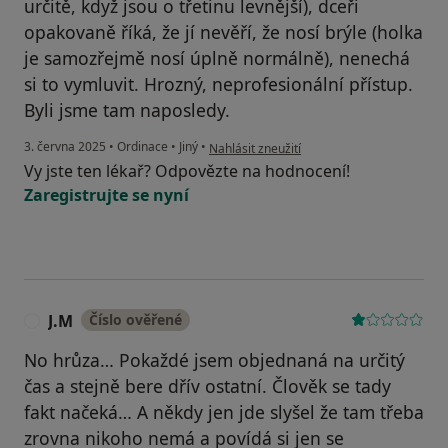
určitě, když jsou o třetinu levnější), dceři
opakovaně říká, že jí nevěří, že nosí brýle (holka
je samozřejmě nosí úplně normálně), nenechá
si to vymluvit. Hrozný, neprofesionální přístup.
Byli jsme tam naposledy.
podle názoru uživatele negmah
3. června 2025
•
Ordinace
•
Jiný
•
Nahlásit zneužití
Vy jste ten lékař? Odpovězte na hodnocení!
Zaregistrujte se nyní
J.M
Číslo ověřené
J
No hrůza… Pokaždé jsem objednaná na určitý
čas a stejně bere dřív ostatní. Člověk se tady
fakt načeká… A někdy jen jde slyšel že tam třeba
zrovna nikoho nemá a povídá si jen se