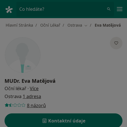
Hla
Co hledáte?
Hlavní Stránka
Oční Lékař
Ostrava
Eva Matějová
Změna města
MUDr.
Eva Matějová
o specializacích
Oční lékař
·
Více
Ostrava
1 adresa
8 názorů
Kontaktní údaje