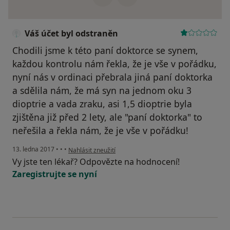
Váš účet byl odstraněn
Chodili jsme k této paní doktorce se synem,
každou kontrolu nám řekla, že je vše v pořádku,
nyní nás v ordinaci přebrala jiná paní doktorka
a sdělila nám, že má syn na jednom oku 3
dioptrie a vada zraku, asi 1,5 dioptrie byla
zjištěna již před 2 lety, ale "paní doktorka" to
neřešila a řekla nám, že je vše v pořádku!
podle názoru uživatele Váš účet byl odstraněn
13. ledna 2017
•
•
•
Nahlásit zneužití
Vy jste ten lékař? Odpovězte na hodnocení!
Zaregistrujte se nyní