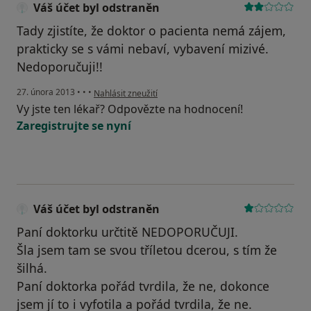
Váš účet byl odstraněn
Tady zjistíte, že doktor o pacienta nemá zájem,
prakticky se s vámi nebaví, vybavení mizivé.
Nedoporučuji!!
podle názoru uživatele Váš účet byl odstraněn
27. února 2013
•
•
•
Nahlásit zneužití
Vy jste ten lékař? Odpovězte na hodnocení!
Zaregistrujte se nyní
Váš účet byl odstraněn
Paní doktorku určtitě NEDOPORUČUJI.
Šla jsem tam se svou tříletou dcerou, s tím že
šilhá.
Paní doktorka pořád tvrdila, že ne, dokonce
jsem jí to i vyfotila a pořád tvrdila, že ne.