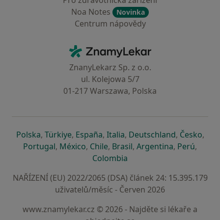
Pro zdravotnická zařízení
Noa Notes
Novinka
Centrum nápovědy
Kontakt
ZnamyLekar - Hlavní stránka
ZnanyLekarz Sp. z o.o.
ul. Kolejowa 5/7
01-217 Warszawa, Polska
se otevře v nové záložce
se otevře v nové záložce
se otevře v nové záložce
se otevře v nové záložce
se otevře v 
se o
Polska
,
Türkiye
,
España
,
Italia
,
Deutschland
,
Česko
,
se otevře v nové záložce
se otevře v nové záložce
se otevře v nové záložce
se otevře v nové záložc
se otevře v 
se ote
Portugal
,
México
,
Chile
,
Brasil
,
Argentina
,
Perú
,
se otevře v nové záložce
Colombia
NAŘÍZENÍ (EU) 2022/2065 (DSA) článek 24: 15.395.179
uživatelů/měsíc - Červen 2026
www.znamylekar.cz © 2026 - Najděte si lékaře a