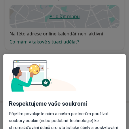
Přiblížit mapu
se otevře v nové záložce
Dostupnost
Na této adrese online kalendář není aktivní
Co mám v takové situaci udělat?
Způsoby platby (soukromé návštěvy)
Na teto adrese lékař přijímá pacienty na pojišťovnu
Detaily
Více
o adrese
Respektujeme vaše soukromí
Názory
Přijetím povolujete nám a našim partnerům používat
soubory cookie (nebo podobné technologie) ke
Přidejte svůj názor
shromažďování údajů pro statistické účely a poskytování