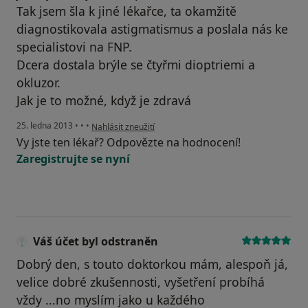
Tak jsem šla k jiné lékařce, ta okamžitě
diagnostikovala astigmatismus a poslala nás ke
specialistovi na FNP.
Dcera dostala brýle se čtyřmi dioptriemi a
okluzor.
Jak je to možné, když je zdravá
podle názoru uživatele Váš účet byl odstraněn
25. ledna 2013
•
•
•
Nahlásit zneužití
Vy jste ten lékař? Odpovězte na hodnocení!
Zaregistrujte se nyní
Váš účet byl odstraněn
Dobrý den, s touto doktorkou mám, alespoň já,
velice dobré zkušennosti, vyšetření probíhá
vždy ...no myslím jako u každého