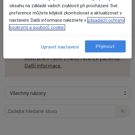
obsahu na základě vašich zvyklostí při procházení. Své
preference můžete kdykoli zkontrolovat a aktualizovat v
nastavení. Další informace naleznete v
zásadách ochrany
8 názorů
soukromí a souborů cookie.
Recenze pacientů jsou pro nás důležité.
Přijmout
Upravit nastavení
Specialisté nemají možnost zaplatit za
odstranění nebo změnu recenze pacienta.
Další informace o názorech
Další informace.
Hledejte v názorech