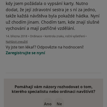
kdy jsem požádala o vypsání karty. Nutno
dodat, že její zdravotní sestra je s ní za jedno,
takže každá návštěva byla pokaždé hádka. Nyní
už chodím jinam. Chodím tam, kde znají slušné
vychování a mají patřičné vzdělání.
14. března 2018
•
Ordinace
•
kontrola zraku, roční vyšetření
•
podle názoru uživatele Beáta P.
Nahlásit zneužití
Vy jste ten lékař? Odpovězte na hodnocení!
Zaregistrujte se nyní
Pomáhají vám názory rozhodovat o tom,
kterého specialistu nebo ordinaci navštívit?
Ano
Ne