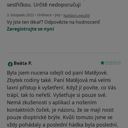
sestřičkou. Určitě nedoporučuji
podle názoru uživatele J.M
3. listopadu 2022
•
Ordinace
•
Jiný
•
Nahlásit zneužití
Vy jste ten lékař? Odpovězte na hodnocení!
Zaregistrujte se nyní
Beáta P.
B
Byla jsem nucena odejít od paní Matějové.
Zbytek rodiny také. Paní Matějová má velmi
laxní přístup k vyšetření. Když jí povíte, co Vás
trápí, tak to neřeší. Vyšetřuje si pouze své.
Nemá zkušenosti s aplikací a nošením
kontaktních čoček, je názoru, že se mají nosit
pouze dioptrické brýle. Kvůli tomuto jsme se
vždy pohádaly a poslední hádka byla poslední,