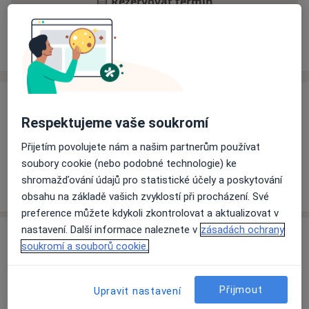
Rezervovat termín
Ceník
Adresy
Názory pacientů
Ceník
Respektujeme vaše soukromí
Informace o službách a cenách nejsou k dispozici
Přijetím povolujete nám a našim partnerům používat
Tento specialista ještě nepřidával žádné informace o
soubory cookie (nebo podobné technologie) ke
svých službách.
shromažďování údajů pro statistické účely a poskytování
obsahu na základě vašich zvyklostí při procházení. Své
preference můžete kdykoli zkontrolovat a aktualizovat v
nastavení. Další informace naleznete v
zásadách ochrany
Adresa
soukromí a souborů cookie.
Zubní laboratoř
Tovární 202,
Strakonice
38602
Přijmout
Upravit nastavení