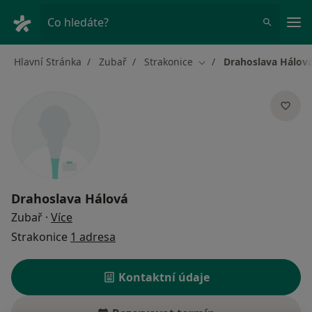
Hla
Co hledáte?
Hlavní Stránka
Zubař
Strakonice
Drahoslava Hálov
Změna města
Drahoslava Hálová
o specializacích
Zubař
·
Více
Strakonice
1 adresa
Kontaktní údaje