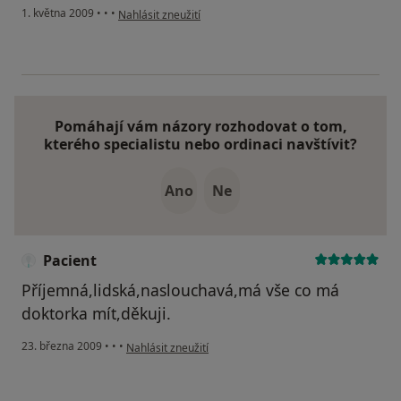
podle názoru uživatele Radek
1. května 2009
•
•
•
Nahlásit zneužití
Pomáhají vám názory rozhodovat o tom,
kterého specialistu nebo ordinaci navštívit?
Ano
Ne
Pacient
Příjemná,lidská,naslouchavá,má vše co má
doktorka mít,děkuji.
podle názoru uživatele Pacient
23. března 2009
•
•
•
Nahlásit zneužití