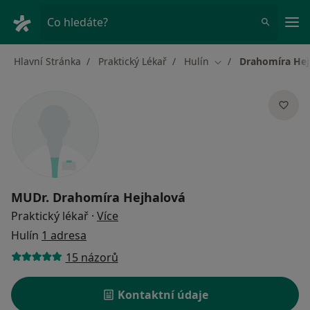
Hla
Co hledáte?
Hlavní Stránka
Praktický Lékař
Hulín
Drahomíra Hej
Změna města
MUDr.
Drahomíra Hejhalová
o specializacích
Praktický lékař
·
Více
Hulín
1 adresa
15 názorů
Kontaktní údaje