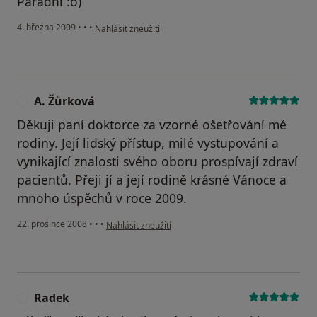
Parádní :o)
podle názoru uživatele Pacient
4. března 2009
•
•
•
Nahlásit zneužití
A. Žůrková
Děkuji paní doktorce za vzorné ošetřování mé
rodiny. Její lidský přístup, milé vystupování a
vynikající znalosti svého oboru prospívají zdraví
pacientů. Přeji jí a její rodině krásné Vánoce a
mnoho úspěchů v roce 2009.
podle názoru uživatele A. Žůrková
22. prosince 2008
•
•
•
Nahlásit zneužití
Radek
R