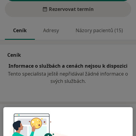
Rezervovat termín
Ceník
Adresy
Názory pacientů (15)
Ceník
Informace o službách a cenách nejsou k dispozici
Tento specialista ještě nepřidával žádné informace o
svých službách.
Adresa
Praktický lékař pro dospělé
Tyršova 799,
Hulín
76824