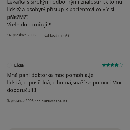
Lékařka s širokými odbornými znalostmi,k tomu
lidský a osobytý přístup k pacientovi,co víc si
přát?M??
Vřele doporučuji!!!
podle názoru uživatele Radek
16. prosince 2008
•
•
•
Nahlásit zneužití
Lída
L
Mně paní doktorka moc pomohla.Je
lidská,odpovědná,ochotná,snaží se pomoci.Moc
doporučuji!!
podle názoru uživatele Lída
5. prosince 2008
•
•
•
Nahlásit zneužití