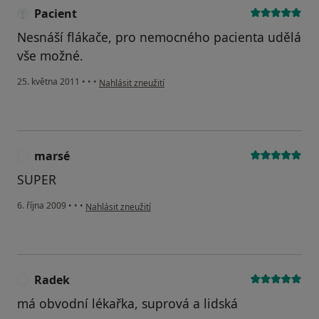
Pacient
Nesnáší flákače, pro nemocného pacienta udělá
vše možné.
podle názoru uživatele Pacient
25. května 2011
•
•
•
Nahlásit zneužití
marsé
M
SUPER
podle názoru uživatele marsé
6. října 2009
•
•
•
Nahlásit zneužití
Radek
R
má obvodní lékařka, suprová a lidská