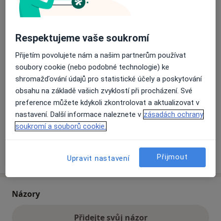
Přiblížit mapu
se otevře v nové záložce
Respektujeme vaše soukromí
Přijetím povolujete nám a našim partnerům používat
Dostupnost
Na této adrese online kalendář není aktivní
soubory cookie (nebo podobné technologie) ke
Co mám v takové situaci udělat?
shromažďování údajů pro statistické účely a poskytování
obsahu na základě vašich zvyklostí při procházení. Své
Způsoby platby (soukromé návštěvy)
preference můžete kdykoli zkontrolovat a aktualizovat v
Na teto adrese lékař přijímá pacienty na pojišťovnu
nastavení. Další informace naleznete v
zásadách ochrany
Detaily
soukromí a souborů cookie.
Více
o adrese
Přijmout
Upravit nastavení
Názory
Přidejte svůj názor