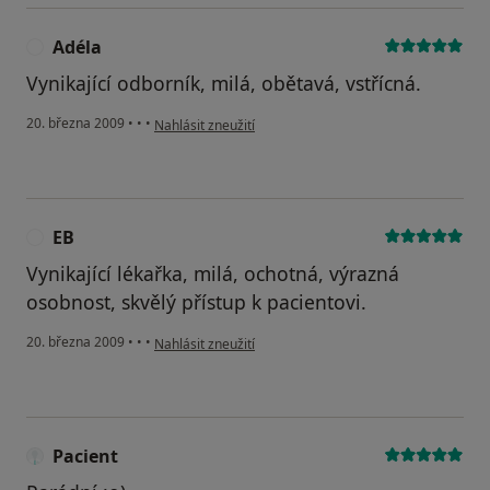
Adéla
A
Vynikající odborník, milá, obětavá, vstřícná.
podle názoru uživatele Adéla
20. března 2009
•
•
•
Nahlásit zneužití
EB
E
Vynikající lékařka, milá, ochotná, výrazná
osobnost, skvělý přístup k pacientovi.
podle názoru uživatele EB
20. března 2009
•
•
•
Nahlásit zneužití
Pacient