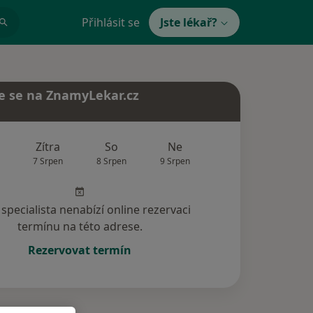
Přihlásit se
Jste lékař?
e se na ZnamyLekar.cz
Zítra
So
Ne
Po
Út
7 Srpen
8 Srpen
9 Srpen
10 Srpen
11 Srp
specialista nenabízí online rezervaci
termínu na této adrese.
Rezervovat termín