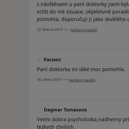
s návštěvami u paní doktorky jsem byl
vcítit do mé situace, objektivně poradi
pomohla, doporučuji ji jako skvělého 
podle názoru uživatele Pacient
22. března 2010
•
•
•
Nahlásit zneužití
Pacient
Paní doktorka mi táké moc pomohla.
podle názoru uživatele Pacient
18. února 2010
•
•
•
Nahlásit zneužití
Dagmar Tomasova
D
Velmi dobra psycholozka,nadherny pr
tezkych chvilich.