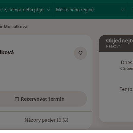
ace, nemoc nebo příjmení
Město nebo region
r Musialková
ta
Objednejt
Neaktivní
lková
lizacích
Dnes
6 Srpen
Tento 
Rezervovat termín
Názory pacientů (8)