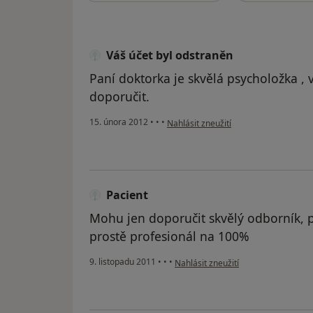
Váš účet byl odstraněn
Paní doktorka je skvělá psycholožka ,
doporučit.
podle názoru uživatele Váš účet byl o
15. února 2012
•
•
•
Nahlásit zneužití
Pacient
Mohu jen doporučit skvělý odborník, p
prostě profesionál na 100%
podle názoru uživatele Pacient
9. listopadu 2011
•
•
•
Nahlásit zneužití