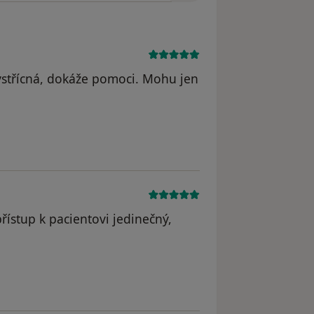
 vstřícná, dokáže pomoci. Mohu jen
dstraněn
řístup k pacientovi jedinečný,