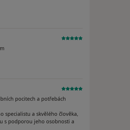
masova
ům
bních pocitech a potřebách
o specialistu a skvělého člověka,
ru s podporou jeho osobnosti a