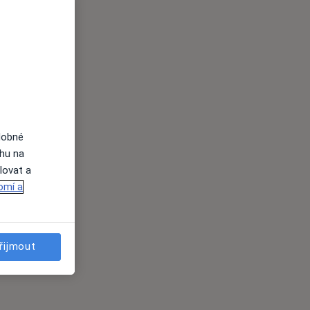
dobné
ahu na
lovat a
omí a
řijmout