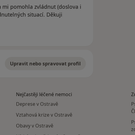
m mi pomohla zvládnut (doslova i
nutelných situací. Děkuji
Upravit nebo spravovat profil
Nejčastěji léčené nemoci
Z
Deprese v Ostravě
P
Č
Vztahová krize v Ostravě
P
Obavy v Ostravě
z