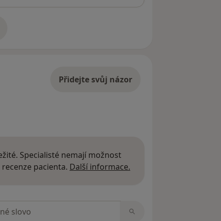
adrese
Přidejte svůj názor
žité. Specialisté nemají možnost
Další informace o názor
 recenze pacienta.
Další informace.
zorech