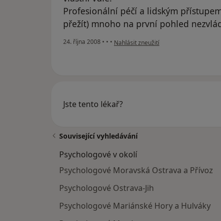
Profesionální péčí a lidským přístupe
přežít) mnoho na první pohled nezvlád
podle názoru uživatele Pacient
24. října 2008
•
•
•
Nahlásit zneužití
Jste tento lékař?
Související vyhledávání
Psychologové v okolí
Psychologové Moravská Ostrava a Přívoz
Psychologové Ostrava-Jih
Psychologové Mariánské Hory a Hulváky