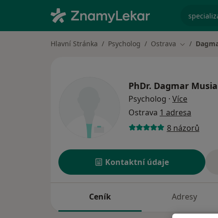
specializ
Hlavní Stránka
Psycholog
Ostrava
Dagma
Změna měs
PhDr.
Dagmar Musia
o specia
Psycholog
·
Více
Ostrava
1 adresa
8 názorů
Kontaktní údaje
Ceník
Adresy