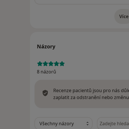
Více
o 
Názory
8 názorů
Recenze pacientů jsou pro nás důle
zaplatit za odstranění nebo změnu
Hledejte v ná