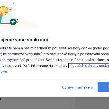
ách nejsou k dispozici
ádné informace o svých službách.
ujeme vaše soukromí
ovolujete nám a našim partnerům používat soubory cookie (nebo po
e) ke shromažďování údajů pro statistické účely a poskytování obs
ich zvyklostí při procházení. Své preference můžete kdykoli zkontro
t v nastavení. Další informace naleznete v
zásadách ochrany soukr
okie.
 mapu
 otevře v nové záložce
P
Upravit nastavení
ní