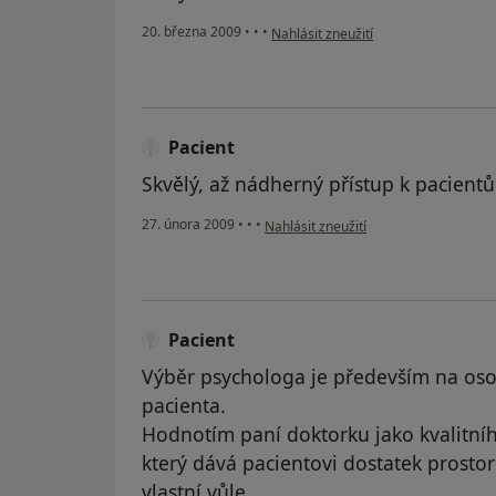
podle názoru uživatele Dagmar To
20. března 2009
•
•
•
Nahlásit zneužití
Pacient
Skvělý, až nádherný přístup k pacient
podle názoru uživatele Pacient
27. února 2009
•
•
•
Nahlásit zneužití
Pacient
Výběr psychologa je především na oso
pacienta.
Hodnotím paní doktorku jako kvalitníh
který dává pacientovi dostatek prosto
vlastní vůle.