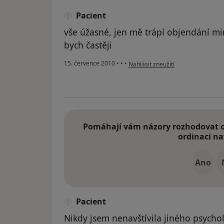
Pacient
vše úžasné, jen mě trápí objendání mi
bych častěji
podle názoru uživatele Pacient
15. července 2010
•
•
•
Nahlásit zneužití
Pomáhají vám názory rozhodovat o 
ordinaci na
Ano
Pacient
Nikdy jsem nenavštívila jiného psycho