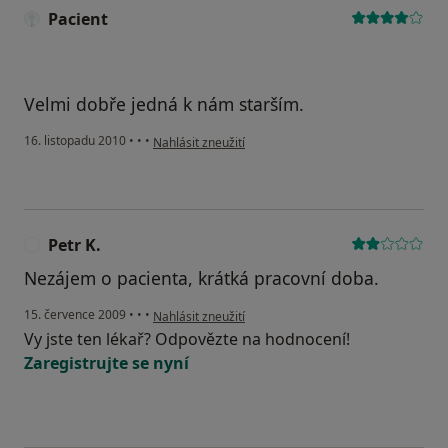
Pacient
Velmi dobře jedná k nám starším.
podle názoru uživatele Pacient
16. listopadu 2010
•
•
•
Nahlásit zneužití
Petr K.
P
Nezájem o pacienta, krátká pracovní doba.
podle názoru uživatele Petr K.
15. července 2009
•
•
•
Nahlásit zneužití
Vy jste ten lékař? Odpovězte na hodnocení!
Zaregistrujte se nyní