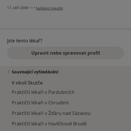
podle názoru uživatele Novak
17. září 2008
•
•
•
Nahlásit zneužití
Jste tento lékař?
Upravit nebo spravovat profil
Související vyhledávání
V okolí Skutče
Praktičtí lékaři v Pardubicích
Praktičtí lékaři v Chrudimi
Praktičtí lékaři v Žďáru nad Sázavou
Praktičtí lékaři v Havlíčkově Brodě