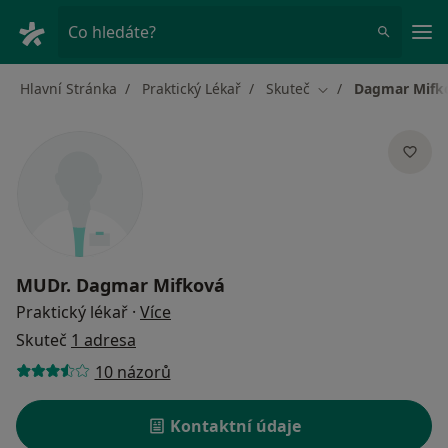
Hla
Co hledáte?
Hlavní Stránka
Praktický Lékař
Skuteč
Dagmar Mifk
Změna města
MUDr.
Dagmar Mifková
o specializacích
Praktický lékař
·
Více
Skuteč
1 adresa
10 názorů
Kontaktní údaje