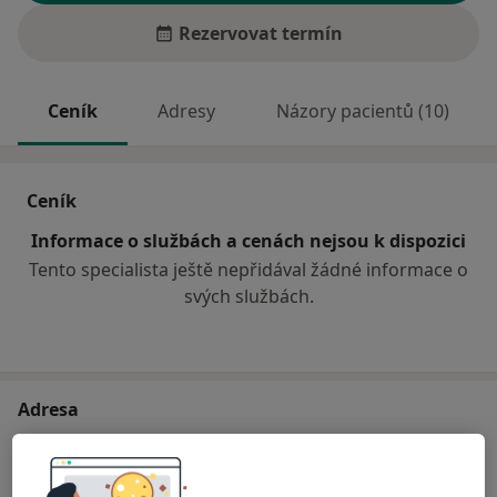
Rezervovat termín
Ceník
Adresy
Názory pacientů (10)
Ceník
Informace o službách a cenách nejsou k dispozici
Tento specialista ještě nepřidával žádné informace o
svých službách.
Adresa
Sam. ordinace PL pro dospělé
Rubešova 641,
Skuteč
53973