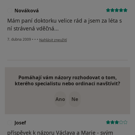
Nováková
N
Mám paní doktorku velice rád a jsem za léta s
ní strávená vděčná...
podle názoru uživatele Nováková
7. dubna 2009
•
•
•
Nahlásit zneužití
Pomáhají vám názory rozhodovat o tom,
kterého specialistu nebo ordinaci navštívit?
Ano
Ne
Josef
J
příspěvek k názoru Václava a Marie - svým