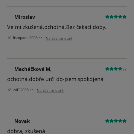
Miroslav
M
Velmi zkušená,ochotná.Bez čekací doby.
podle názoru uživatele Miroslav
10. listopadu 2008
•
•
•
Nahlásit zneužití
Macháčková M,
M
ochotná,dobře určí dg-jsem spokojená
podle názoru uživatele Macháčková M,
18. září 2008
•
•
•
Nahlásit zneužití
Novak
N
dobra, zkušená