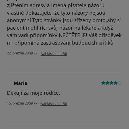
zjištěním adresy a jména pisatele názoru
vlastně dokazujete, že tyto názory nejsou
anonymní.Tyto stránky jsou zřízeny proto,aby si
pacient mohl říci svůj názor na lékaře a když
vám vadí připomínky NEČTĚTE JE! Váš příspěvek
mi připomíná zastrašování budoucích kritiků
podle názoru uživatele Josef
22. března 2009
•
•
•
Nahlásit zneužití
Marie
M
Děkuji za moje rodiče.
podle názoru uživatele Marie
15. března 2009
•
•
•
Nahlásit zneužití