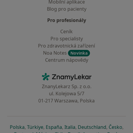
Mobilní aplikace
Blog pro pacienty
Pro profesionály
Ceník
Pro specialisty
Pro zdravotnická zařízení
Noa Notes
Novinka
Centrum nápovědy
Kontakt
ZnamyLekar - Hlavní stránka
ZnanyLekarz Sp. z o.o.
ul. Kolejowa 5/7
01-217 Warszawa, Polska
se otevře v nové záložce
se otevře v nové záložce
se otevře v nové záložce
se otevře v nové záložce
se otevře v 
se o
Polska
,
Türkiye
,
España
,
Italia
,
Deutschland
,
Česko
,