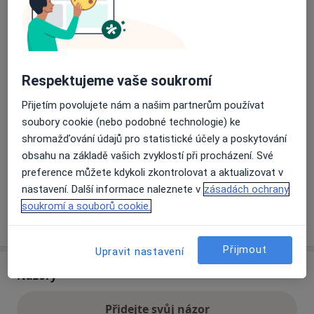
Přiblížit mapu
se otevře v nové záložce
Respektujeme vaše soukromí
Dostupnost
Na této adrese online kalendář není aktivní
Co mám v takové situaci udělat?
Přijetím povolujete nám a našim partnerům používat
soubory cookie (nebo podobné technologie) ke
shromažďování údajů pro statistické účely a poskytování
Způsoby platby (soukromé návštěvy)
obsahu na základě vašich zvyklostí při procházení. Své
Na teto adrese lékař přijímá pacienty na pojišťovnu
preference můžete kdykoli zkontrolovat a aktualizovat v
Detaily
nastavení. Další informace naleznete v
zásadách ochrany
soukromí a souborů cookie.
Více
o adrese
Přijmout
Upravit nastavení
Názory
Přidejte svůj názor