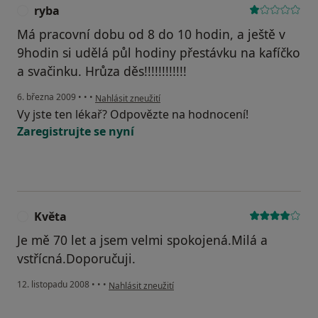
ryba
R
Má pracovní dobu od 8 do 10 hodin, a ještě v
9hodin si udělá půl hodiny přestávku na kafíčko
a svačinku. Hrůza děs!!!!!!!!!!!!
podle názoru uživatele ryba
6. března 2009
•
•
•
Nahlásit zneužití
Vy jste ten lékař? Odpovězte na hodnocení!
Zaregistrujte se nyní
Květa
K
Je mě 70 let a jsem velmi spokojená.Milá a
vstřícná.Doporučuji.
podle názoru uživatele Květa
12. listopadu 2008
•
•
•
Nahlásit zneužití