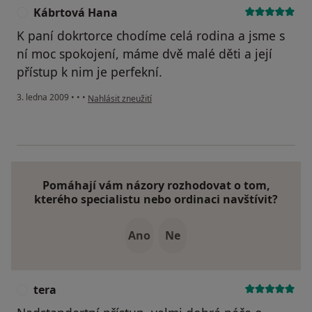
Kábrtová Hana
K
K paní dokrtorce chodíme celá rodina a jsme s
ní moc spokojení, máme dvě malé děti a její
přístup k nim je perfekní.
podle názoru uživatele Kábrtová Hana
3. ledna 2009
•
•
•
Nahlásit zneužití
Pomáhají vám názory rozhodovat o tom,
kterého specialistu nebo ordinaci navštívit?
Ano
Ne
tera
T