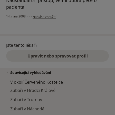
Nadstandartní přístup, velmi dobrá péče o
pacienta
podle názoru uživatele tera
14. října 2008
•
•
•
Nahlásit zneužití
Jste tento lékař?
Upravit nebo spravovat profil
Související vyhledávání
V okolí Červeného Kostelce
Zubaři v Hradci Králové
Zubaři v Trutnov
Zubaři v Náchodě