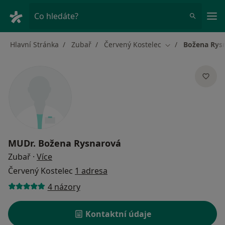
Hla
Co hledáte?
Hlavní Stránka
Zubař
Červený Kostelec
Božena Rys
Změna města
MUDr.
Božena Rysnarová
o specializacích
Zubař
·
Více
Červený Kostelec
1 adresa
4 názory
Kontaktní údaje