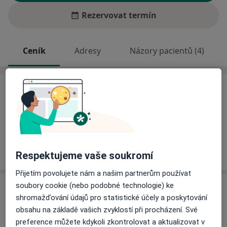
Rezervovat termín
Ceník
Adresy
Názory pacientů (4)
Ceník
Informace o službách a cenách nejsou k dispozici
Tento specialista ještě nepřidával žádné informace o
svých službách.
Respektujeme vaše soukromí
Přijetím povolujete nám a našim partnerům používat
soubory cookie (nebo podobné technologie) ke
Adresa
shromažďování údajů pro statistické účely a poskytování
obsahu na základě vašich zvyklostí při procházení. Své
Sam. ordinace PL - stomatologa
preference můžete kdykoli zkontrolovat a aktualizovat v
Manželů Burdychových 325,
Červený Kostelec