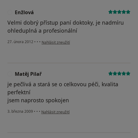
Enžlová
E
Velmi dobrý přístup paní doktoky, je nadmíru
ohleduplná a profesionální
podle názoru uživatele Enžlová
27. února 2012
•
•
•
Nahlásit zneužití
Matěj Pilař
M
je pečlivá a stará se o celkovou péči, kvalita
perfektní
jsem naprosto spokojen
podle názoru uživatele Matěj Pilař
3. března 2009
•
•
•
Nahlásit zneužití