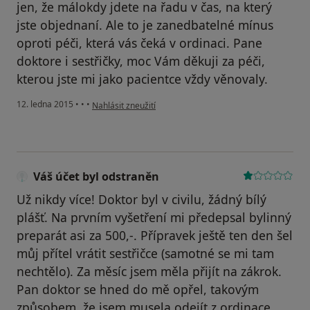
jen, že málokdy jdete na řadu v čas, na který
jste objednaní. Ale to je zanedbatelné mínus
oproti péči, která vás čeká v ordinaci. Pane
doktore i sestřičky, moc Vám děkuji za péči,
kterou jste mi jako pacientce vždy věnovaly.
podle názoru uživatele Váš účet byl odstraněn
12. ledna 2015
•
•
•
Nahlásit zneužití
Váš účet byl odstraněn
Už nikdy více! Doktor byl v civilu, žádný bílý
plášť. Na prvním vyšetření mi předepsal bylinný
preparát asi za 500,-. Přípravek ještě ten den šel
můj přítel vrátit sestřičce (samotné se mi tam
nechtělo). Za měsíc jsem měla přijít na zákrok.
Pan doktor se hned do mě opřel, takovým
způsobem, že jsem musela odejít z ordinace