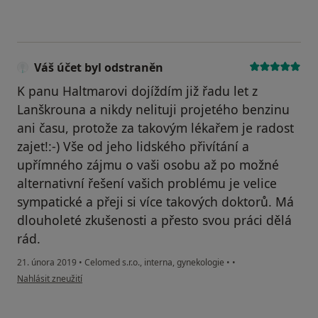
Váš účet byl odstraněn
K panu Haltmarovi dojíždím již řadu let z
Lanškrouna a nikdy nelituji projetého benzinu
ani času, protože za takovým lékařem je radost
zajet!:-) Vše od jeho lidského přivítání a
upřímného zájmu o vaši osobu až po možné
alternativní řešení vašich problému je velice
sympatické a přeji si více takových doktorů. Má
dlouholeté zkušenosti a přesto svou práci dělá
rád.
21. února 2019
•
Celomed s.r.o., interna, gynekologie
•
•
podle názoru uživatele Váš účet byl odstraněn
Nahlásit zneužití