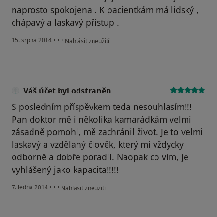
naprosto spokojena . K pacientkám má lidský ,
chápavý a laskavý přístup .
podle názoru uživatele Váš účet byl odstraněn
15. srpna 2014
•
•
•
Nahlásit zneužití
Váš účet byl odstraněn
S posledním příspěvkem teda nesouhlasím!!!
Pan doktor mě i několika kamarádkám velmi
zásadně pomohl, mě zachránil život. Je to velmi
laskavý a vzdělaný člověk, který mi vždycky
odborně a dobře poradil. Naopak co vím, je
vyhlášený jako kapacita!!!!!
podle názoru uživatele Váš účet byl odstraněn
7. ledna 2014
•
•
•
Nahlásit zneužití