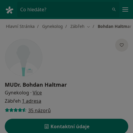
Hla
Co hledáte?
Hlavní Stránka
Gynekolog
Zábřeh
Bohdan Haltmar
Změna města
MUDr.
Bohdan Haltmar
o specializacích
Gynekolog
·
Více
Zábřeh
1 adresa
35 názorů
Kontaktní údaje