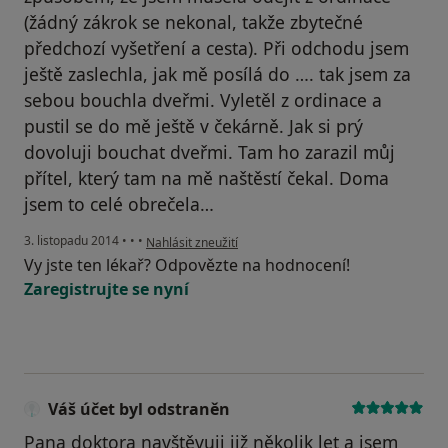
(žádný zákrok se nekonal, takže zbytečné
předchozí vyšetření a cesta). Při odchodu jsem
ještě zaslechla, jak mě posílá do …. tak jsem za
sebou bouchla dveřmi. Vyletěl z ordinace a
pustil se do mě ještě v čekárně. Jak si prý
dovoluji bouchat dveřmi. Tam ho zarazil můj
přítel, který tam na mě naštěstí čekal. Doma
jsem to celé obrečela…
podle názoru uživatele Váš účet byl odstraněn
3. listopadu 2014
•
•
•
Nahlásit zneužití
Vy jste ten lékař? Odpovězte na hodnocení!
Zaregistrujte se nyní
Váš účet byl odstraněn
Pana doktora navštěvuji již několik let a jsem