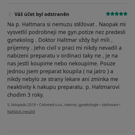
Váš účet byl odstraněn
Na p. Haltmara si nemuzu stěžovat . Naopak mi
vysvetlil podrobneji me gyn.potize nez predesli
gynekolog . Doktor Haltmar vždy byl mili ,
prijemny . Jeho civil v praci mi nikdy nevadil a
nabizeni preparatu v ordinaci taky ne , je na
nas jestli koupime nebo nekoupime. Pouze
jednou jsem preparat koupila ( na jatro ) a
nikdy nebylo ze strany lekare ani zminka me
neaktivity k nakupu preparatu. p. Haltmarovi
chodim 3 roky.
5. listopadu 2018
•
Celomed s.r.o., interna, gynekologie
•
stehovani
•
podle názoru uživatele Váš účet byl odstraněn
Nahlásit zneužití