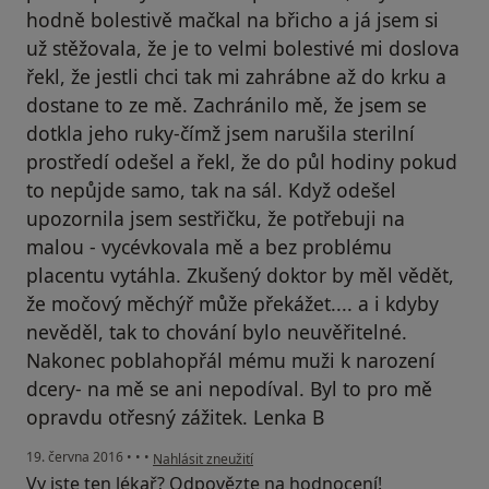
hodně bolestivě mačkal na břicho a já jsem si
už stěžovala, že je to velmi bolestivé mi doslova
řekl, že jestli chci tak mi zahrábne až do krku a
dostane to ze mě. Zachránilo mě, že jsem se
dotkla jeho ruky-čímž jsem narušila sterilní
prostředí odešel a řekl, že do půl hodiny pokud
to nepůjde samo, tak na sál. Když odešel
upozornila jsem sestřičku, že potřebuji na
malou - vycévkovala mě a bez problému
placentu vytáhla. Zkušený doktor by měl vědět,
že močový měchýř může překážet.... a i kdyby
nevěděl, tak to chování bylo neuvěřitelné.
Nakonec poblahopřál mému muži k narození
dcery- na mě se ani nepodíval. Byl to pro mě
opravdu otřesný zážitek. Lenka B
podle názoru uživatele Váš účet byl odstraněn
19. června 2016
•
•
•
Nahlásit zneužití
Vy jste ten lékař? Odpovězte na hodnocení!