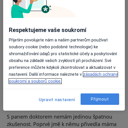
Recenze pacientů jsou pro nás důležité.
Specialisté nemají možnost zaplatit za
odstranění nebo změnu recenze pacienta.
Respektujeme vaše soukromí
Další informace o názorech
Další informace.
Přijetím povolujete nám a našim partnerům používat
soubory cookie (nebo podobné technologie) ke
shromažďování údajů pro statistické účely a poskytování
obsahu na základě vašich zvyklostí při procházení. Své
preference můžete kdykoli zkontrolovat a aktualizovat v
nastavení. Další informace naleznete v
zásadách ochrany
Hledejte v názorech
soukromí a souborů cookie.
Přijmout
Upravit nastavení
Váš účet byl odstraněn
S panem doktorem nemám jedinou špatnou
zkušenost. Poprvé jmě k němu přivedla máma