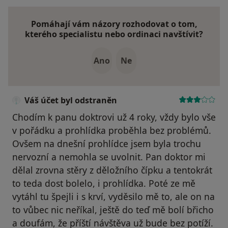
Pomáhají vám názory rozhodovat o tom,
kterého specialistu nebo ordinaci navštívit?
Ano
Ne
Váš účet byl odstraněn
Chodím k panu doktrovi už 4 roky, vždy bylo vše
v pořádku a prohlídka proběhla bez problémů.
Ovšem na dnešní prohlídce jsem byla trochu
nervozní a nemohla se uvolnit. Pan doktor mi
dělal zrovna stěry z děložního čípku a tentokrát
to teda dost bolelo, i prohlídka. Poté ze mě
vytáhl tu špejli i s krví, vyděsilo mě to, ale on na
to vůbec nic neříkal, ještě do teď mě bolí břicho
a doufám, že příští návštěva už bude bez potíží.