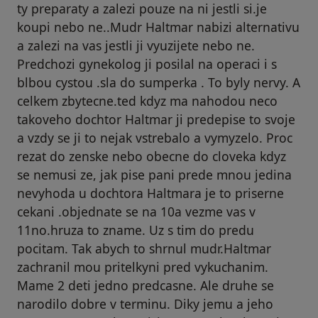
ty preparaty a zalezi pouze na ni jestli si.je
koupi nebo ne..Mudr Haltmar nabizi alternativu
a zalezi na vas jestli ji vyuzijete nebo ne.
Predchozi gynekolog ji posilal na operaci i s
blbou cystou .sla do sumperka . To byly nervy. A
celkem zbytecne.ted kdyz ma nahodou neco
takoveho dochtor Haltmar ji predepise to svoje
a vzdy se ji to nejak vstrebalo a vymyzelo. Proc
rezat do zenske nebo obecne do cloveka kdyz
se nemusi ze, jak pise pani prede mnou jedina
nevyhoda u dochtora Haltmara je to priserne
cekani .objednate se na 10a vezme vas v
11no.hruza to zname. Uz s tim do predu
pocitam. Tak abych to shrnul mudr.Haltmar
zachranil mou pritelkyni pred vykuchanim.
Mame 2 deti jedno predcasne. Ale druhe se
narodilo dobre v terminu. Diky jemu a jeho