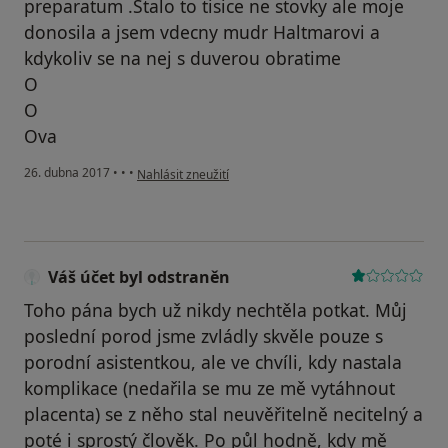
preparatum .Stalo to tisice ne stovky ale moje
donosila a jsem vdecny mudr Haltmarovi a
kdykoliv se na nej s duverou obratime
O
O
Ova
podle názoru uživatele Váš účet byl odstraněn
26. dubna 2017
•
•
•
Nahlásit zneužití
Váš účet byl odstraněn
Toho pána bych už nikdy nechtěla potkat. Můj
poslední porod jsme zvládly skvěle pouze s
porodní asistentkou, ale ve chvíli, kdy nastala
komplikace (nedařila se mu ze mě vytáhnout
placenta) se z něho stal neuvěřitelně necitelný a
poté i sprostý člověk. Po půl hodně, kdy mě