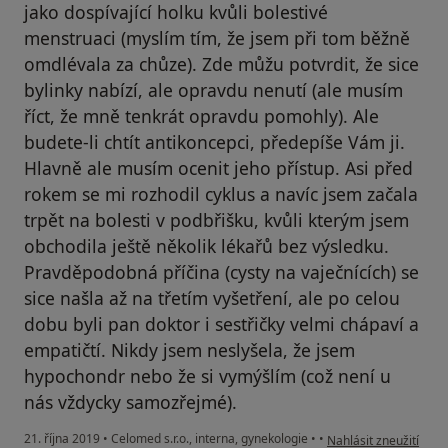
jako dospívající holku kvůli bolestivé
menstruaci (myslím tím, že jsem při tom běžně
omdlévala za chůze). Zde můžu potvrdit, že sice
bylinky nabízí, ale opravdu nenutí (ale musím
říct, že mně tenkrát opravdu pomohly). Ale
budete-li chtít antikoncepci, předepíše Vám ji.
Hlavně ale musím ocenit jeho přístup. Asi před
rokem se mi rozhodil cyklus a navíc jsem začala
trpět na bolesti v podbřišku, kvůli kterým jsem
obchodila ještě několik lékařů bez výsledku.
Pravděpodobná příčina (cysty na vaječnících) se
sice našla až na třetím vyšetření, ale po celou
dobu byli pan doktor i sestřičky velmi chápaví a
empatičtí. Nikdy jsem neslyšela, že jsem
hypochondr nebo že si vymýšlím (což není u
nás vždycky samozřejmé).
podle názoru uživatel
21. října 2019
•
Celomed s.r.o., interna, gynekologie
•
•
Nahlásit zneužití