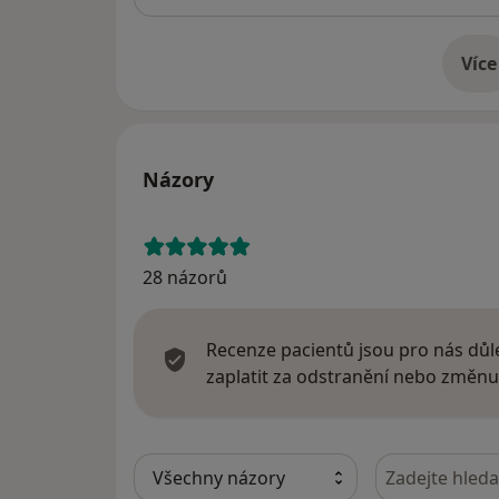
Více
o 
Názory
28 názorů
Recenze pacientů jsou pro nás důle
zaplatit za odstranění nebo změnu
Hledejte v ná