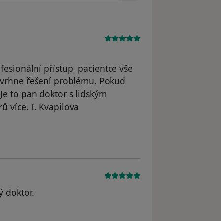
esionální přístup, pacientce vše
 navrhne řešení problému. Pokud
 Je to pan doktor s lidským
 více. I. Kvapilova
dstraněn
ý doktor.
odstraněn