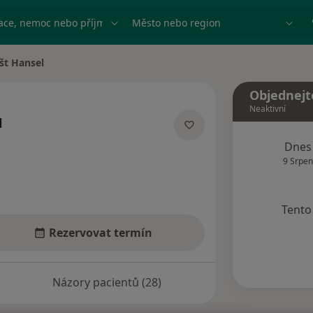
ace, nemoc nebo příjmení
Město nebo region
št Hansel
sta
Objednejt
Neaktivní
l
lizacích
Dnes
9 Srpen
Tento 
Rezervovat termín
Názory pacientů (28)