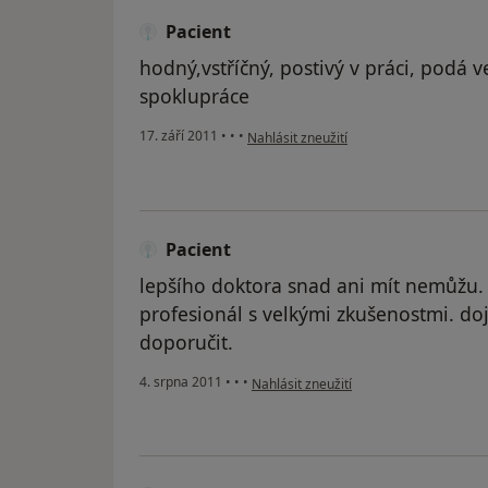
Pacient
hodný,vstříčný, postivý v práci, podá 
spoklupráce
podle názoru uživatele Pacient
17. září 2011
•
•
•
Nahlásit zneužití
Pacient
lepšího doktora snad ani mít nemůžu. s
profesionál s velkými zkušenostmi. do
doporučit.
podle názoru uživatele Pacient
4. srpna 2011
•
•
•
Nahlásit zneužití