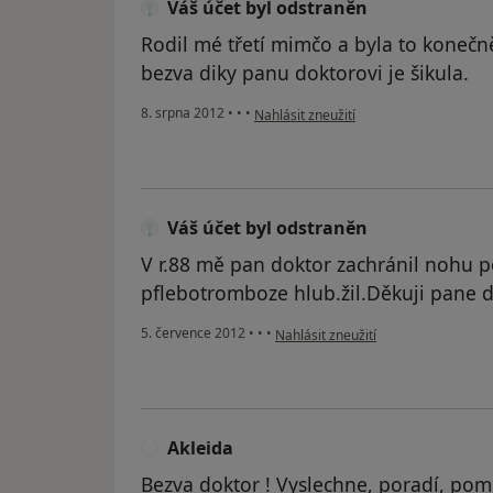
Váš účet byl odstraněn
Rodil mé třetí mimčo a byla to konečn
bezva diky panu doktorovi je šikula.
podle názoru uživatele Váš účet byl od
8. srpna 2012
•
•
•
Nahlásit zneužití
Váš účet byl odstraněn
V r.88 mě pan doktor zachránil nohu 
pflebotromboze hlub.žil.Děkuji pane 
podle názoru uživatele Váš účet byl
5. července 2012
•
•
•
Nahlásit zneužití
Akleida
A
Bezva doktor ! Vyslechne, poradí, pom