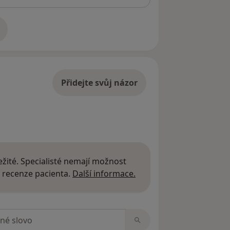
adrese
Přidejte svůj názor
žité. Specialisté nemají možnost
Další informace o názor
 recenze pacienta.
Další informace.
zorech