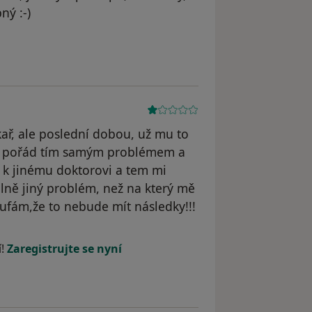
ný :-)
kař, ale poslední dobou, už mu to
 s pořád tím samým problémem a
 k jinému doktorovi a tem mi
úplně jiný problém, než na který mě
oufám,že to nebude mít následky!!!
í!
Zaregistrujte se nyní