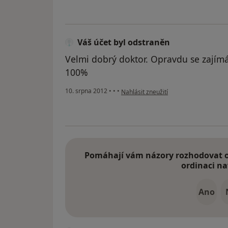
Váš účet byl odstraněn
Velmi dobrý doktor. Opravdu se zajímá
100%
podle názoru uživatele Váš účet byl o
10. srpna 2012
•
•
•
Nahlásit zneužití
Pomáhají vám názory rozhodovat o 
ordinaci na
Ano