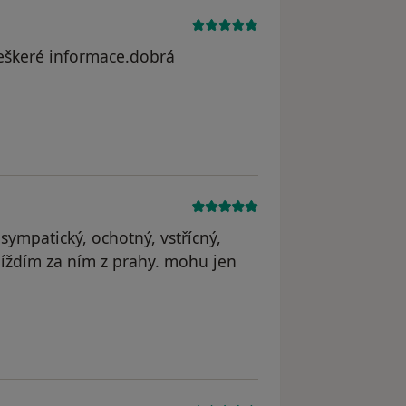
veškeré informace.dobrá
ympatický, ochotný, vstřícný,
jíždím za ním z prahy. mohu jen