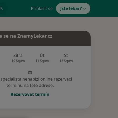
Přihlásit se
Jste lékař?
e se na ZnamyLekar.cz
Zítra
Út
St
Čt
Pá
10 Srpen
11 Srpen
12 Srpen
13 Srpen
14 Srp
specialista nenabízí online rezervaci
termínu na této adrese.
Rezervovat termín