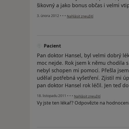
šikovný a jako bonus občas i velmi vtip
podle názoru uživatele Akleida
3. února 2012
•
•
•
Nahlásit zneužití
Pacient
Pan doktor Hansel, byl velmi dobrý lé
moc nejde. Rok jsem k němu chodila
nebyl schopen mi pomoci. Přešla jsem
udělal potřebná vyšetření. Zjistil mi 
pan doktor Hansel rok léčil. Jen teď d
podle názoru uživatele Pacient
18. listopadu 2011
•
•
•
Nahlásit zneužití
Vy jste ten lékař? Odpovězte na hodnocen