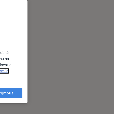
dobné
ahu na
lovat a
omí a
řijmout