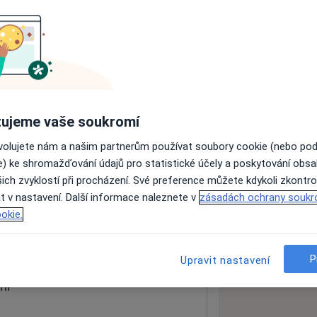
ách nejsou k dispozici
ádné informace o svých službách.
ujeme vaše soukromí
ovolujete nám a našim partnerům používat soubory cookie (nebo po
e) ke shromažďování údajů pro statistické účely a poskytování obs
ich zvyklostí při procházení. Své preference můžete kdykoli zkontro
yn.
t v nastavení. Další informace naleznete v
zásadách ochrany soukr
okie.
 mapu
 otevře v nové záložce
P
Upravit nastavení
ní