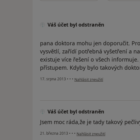
Váš účet byl odstraněn
pana doktora mohu jen doporučit. Prof
vysvětlí, zařídí potřebná vyšetření a
existuje více řešení o všech informuje.
přístupem. Kdyby bylo takových doktorů
podle názoru uživatele Váš účet byl o
17. srpna 2013
•
•
•
Nahlásit zneužití
Váš účet byl odstraněn
Jsem moc ráda,že je tady takový pečliv
podle názoru uživatele Váš účet byl 
21. března 2013
•
•
•
Nahlásit zneužití