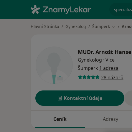
specializ
Hlavní Stránka
Gynekolog
Šumperk
Arno
Změna mě
MUDr.
Arnošt Hanse
o specia
Gynekolog
·
Více
Šumperk
1 adresa
28 názorů
Kontaktní údaje
Ceník
Adresy