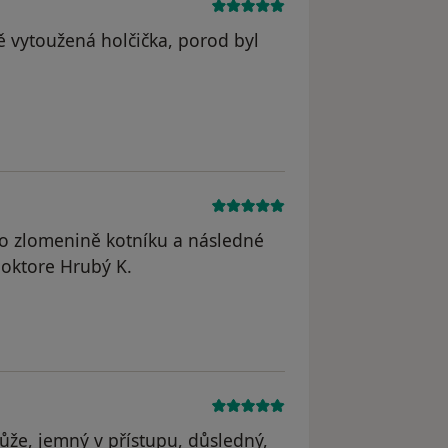
ě vytoužená holčička, porod byl
straněn
po zlomenině kotníku a následné
doktore Hrubý K.
 odstraněn
ůže, jemný v přístupu, důsledný,