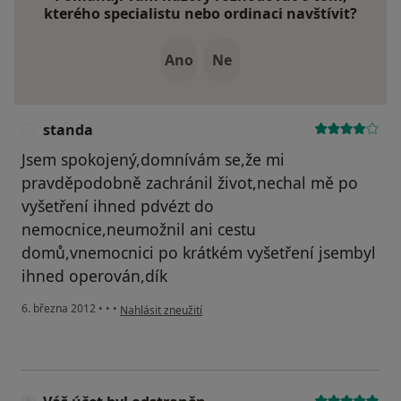
kterého specialistu nebo ordinaci navštívit?
Ano
Ne
standa
S
Jsem spokojený,domnívám se,že mi
pravděpodobně zachránil život,nechal mě po
vyšetření ihned pdvézt do
nemocnice,neumožnil ani cestu
domů,vnemocnici po krátkém vyšetření jsembyl
ihned operován,dík
podle názoru uživatele standa
6. března 2012
•
•
•
Nahlásit zneužití