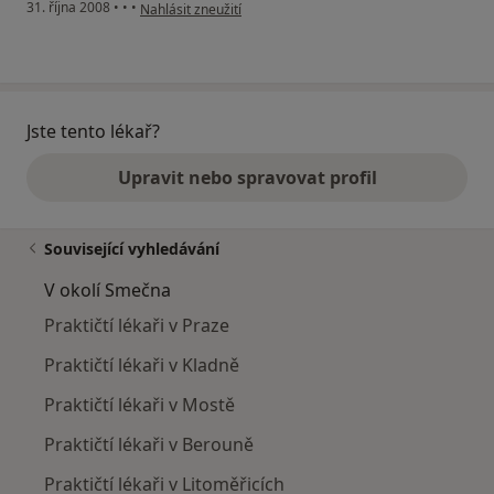
podle názoru uživatele Jitka
31. října 2008
•
•
•
Nahlásit zneužití
Jste tento lékař?
Upravit nebo spravovat profil
Související vyhledávání
V okolí Smečna
Praktičtí lékaři v Praze
Praktičtí lékaři v Kladně
Praktičtí lékaři v Mostě
Praktičtí lékaři v Berouně
Praktičtí lékaři v Litoměřicích