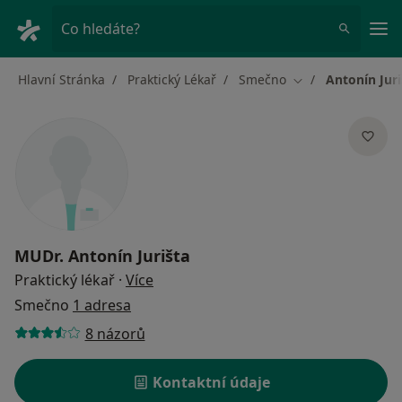
Hla
Co hledáte?
Hlavní Stránka
Praktický Lékař
Smečno
Antonín Juri
Změna města
MUDr.
Antonín Jurišta
o specializacích
Praktický lékař
·
Více
Smečno
1 adresa
8 názorů
Kontaktní údaje