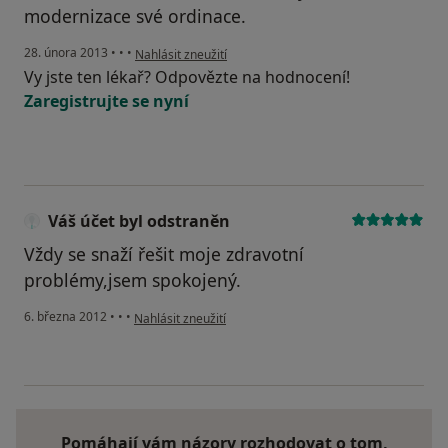
modernizace své ordinace.
podle názoru uživatele Váš účet byl odstraněn
28. února 2013
•
•
•
Nahlásit zneužití
Vy jste ten lékař? Odpovězte na hodnocení!
Zaregistrujte se nyní
Váš účet byl odstraněn
Vždy se snaží řešit moje zdravotní
problémy,jsem spokojený.
podle názoru uživatele Váš účet byl odstraněn
6. března 2012
•
•
•
Nahlásit zneužití
Pomáhají vám názory rozhodovat o tom,