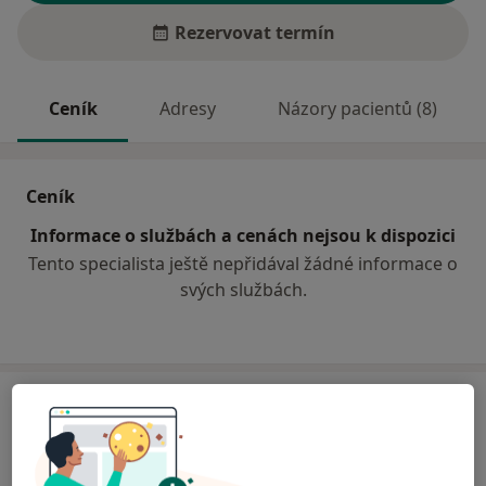
Rezervovat termín
Ceník
Adresy
Názory pacientů (8)
Ceník
Informace o službách a cenách nejsou k dispozici
Tento specialista ještě nepřidával žádné informace o
svých službách.
Adresa
Ordinace prakt.lékaře pro dospělé
nám. T.G.Masaryka 109,
Smečno
27305