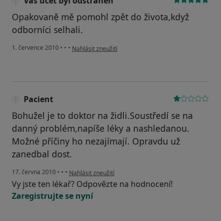
Váš účet byl odstraněn
Opakovaně mě pomohl zpět do života,když
odborníci selhali.
podle názoru uživatele Váš účet byl odstraněn
1. července 2010
•
•
•
Nahlásit zneužití
Pacient
Bohužel je to doktor na židli.Soustředí se na
danný problém,napíše léky a nashledanou.
Možné příčiny ho nezajímají. Opravdu už
zanedbal dost.
podle názoru uživatele Pacient
17. června 2010
•
•
•
Nahlásit zneužití
Vy jste ten lékař? Odpovězte na hodnocení!
Zaregistrujte se nyní