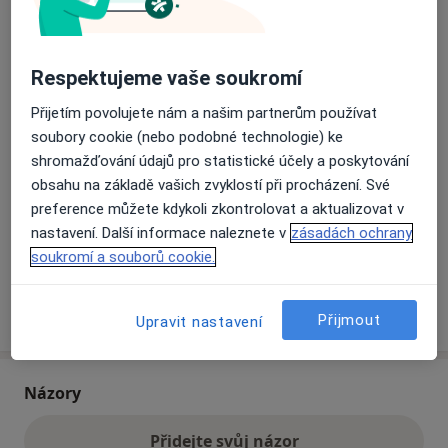
Přiblížit mapu
se otevře v nové záložce
Respektujeme vaše soukromí
Dostupnost
Přijetím povolujete nám a našim partnerům používat
Na této adrese online kalendář není aktivní
soubory cookie (nebo podobné technologie) ke
Co mám v takové situaci udělat?
shromažďování údajů pro statistické účely a poskytování
obsahu na základě vašich zvyklostí při procházení. Své
Způsoby platby (soukromé návštěvy)
preference můžete kdykoli zkontrolovat a aktualizovat v
Na teto adrese lékař přijímá pacienty na pojišťovnu
nastavení. Další informace naleznete v
zásadách ochrany
Detaily
soukromí a souborů cookie.
Více
o adrese
Přijmout
Upravit nastavení
Názory
Přidejte svůj názor