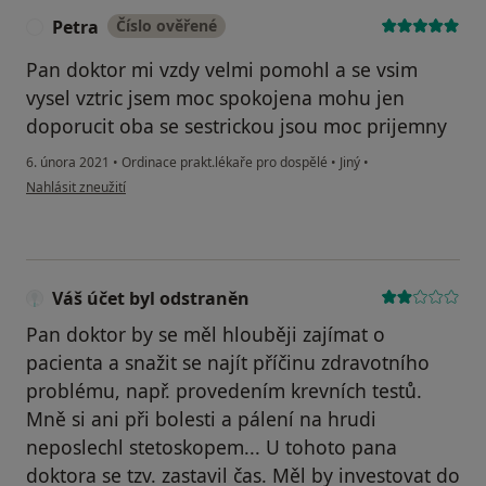
Petra
Číslo ověřené
P
Pan doktor mi vzdy velmi pomohl a se vsim
vysel vztric jsem moc spokojena mohu jen
doporucit oba se sestrickou jsou moc prijemny
6. února 2021
•
Ordinace prakt.lékaře pro dospělé
•
Jiný
•
podle názoru uživatele Petra
Nahlásit zneužití
Váš účet byl odstraněn
Pan doktor by se měl hlouběji zajímat o
pacienta a snažit se najít příčinu zdravotního
problému, např. provedením krevních testů.
Mně si ani při bolesti a pálení na hrudi
neposlechl stetoskopem... U tohoto pana
doktora se tzv. zastavil čas. Měl by investovat do