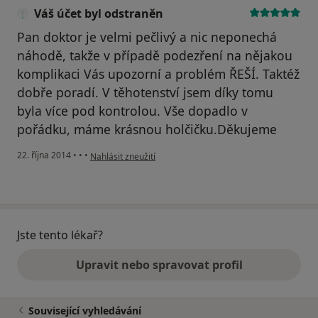
Váš účet byl odstraněn
Pan doktor je velmi pečlivý a nic neponechá
náhodě, takže v případě podezření na nějakou
komplikaci Vás upozorní a problém ŘEŠÍ. Taktéž
dobře poradí. V těhotenství jsem díky tomu
byla více pod kontrolou. Vše dopadlo v
pořádku, máme krásnou holčičku.Děkujeme
podle názoru uživatele Váš účet byl odstraněn
22. října 2014
•
•
•
Nahlásit zneužití
Jste tento lékař?
Upravit nebo spravovat profil
Související vyhledávání