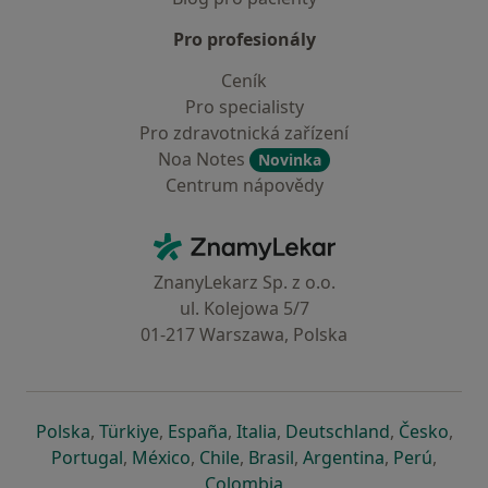
Pro profesionály
Ceník
Pro specialisty
Pro zdravotnická zařízení
Noa Notes
Novinka
Centrum nápovědy
Kontakt
ZnamyLekar - Hlavní stránka
ZnanyLekarz Sp. z o.o.
ul. Kolejowa 5/7
01-217 Warszawa, Polska
se otevře v nové záložce
se otevře v nové záložce
se otevře v nové záložce
se otevře v nové záložce
se otevře v 
se o
Polska
,
Türkiye
,
España
,
Italia
,
Deutschland
,
Česko
,
se otevře v nové záložce
se otevře v nové záložce
se otevře v nové záložce
se otevře v nové záložc
se otevře v 
se ote
Portugal
,
México
,
Chile
,
Brasil
,
Argentina
,
Perú
,
se otevře v nové záložce
Colombia