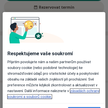
Rezervovat termín
Ceník
Adresy
Názory pacientů (1)
Ceník
Informace o službách a cenách nejsou k dispozici
Respektujeme vaše soukromí
Tento specialista ještě nepřidával žádné informace o
Přijetím povolujete nám a našim partnerům používat
svých službách.
soubory cookie (nebo podobné technologie) ke
shromažďování údajů pro statistické účely a poskytování
obsahu na základě vašich zvyklostí při procházení. Své
preference můžete kdykoli zkontrolovat a aktualizovat v
Adresa
nastavení. Další informace naleznete v
zásadách ochrany
soukromí a souborů cookie.
Nemocnice Hořovice - NH Hospital, a.s.
K Nemocnici 1106,
Hořovice
268 31