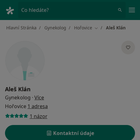
Hla
Co hledáte?
Hlavní Stránka
Gynekolog
Hořovice
Aleš Klán
Změna města
Aleš Klán
o specializacích
Gynekolog
·
Více
Hořovice
1 adresa
1 názor
Kontaktní údaje