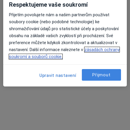
Klinická studie
Respektujeme vaše soukromí
Konzultace online
Přijetím povolujete nám a našim partnerům používat
Krizová intervence
Průměrné hodnocení na Apple a Play Store 4.5
soubory cookie (nebo podobné technologie) ke
Kyselina hyaluronová
shromažďování údajů pro statistické účely a poskytování
Léčba závislostí
obsahu na základě vašich zvyklostí při procházení. Své
Magnetická rezonance
preference můžete kdykoli zkontrolovat a aktualizovat v
Muzikoterapie
nastavení. Další informace naleznete v
zásadách ochrany
Online psychoterapie
soukromí a souborů cookie.
Osobní trénink
Partnerská psychoterapie
Počítačová tomografie
Přijmout
Upravit nastavení
Polysomnografie
Pooperační rehabilitace
Poradenství pro rodiče
Poúrazová rehabilitace
Poúrazové vyšetření
Psychiatrické konzultace
Psychiatrické vyšetření
Psychoanalýza