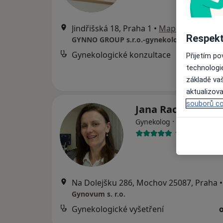
Jindřišská 18, Praha 1
•
Mapa
Respekt
Gynekologické konzultace
Přijetím p
technologi
základě vaš
aktualizova
souborů co
Jana Racková
·
Více
Gynekolog
10 názorů
Na Dolejšku 286, Mochov 25087, Praha
•
Gynovum s. r.o.
Gynekologické vyšetření