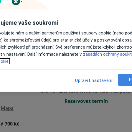
Rezervovat termín
ujeme vaše soukromí
GYNNO GROUP s.r.o.-gynekologicko-porodnická ordinace
1 500 Kč
ovolujete nám a našim partnerům používat soubory cookie (nebo po
e) ke shromažďování údajů pro statistické účely a poskytování obs
ich zvyklostí při procházení. Své preference můžete kdykoli zkontro
t v nastavení. Další informace naleznete v
zásadách ochrany soukr
okie.
Dnes
Zítra
So
Ne
6 Srpen
7 Srpen
8 Srpen
9 Srpen
P
Upravit nastavení
Online rezervace termínu není k dispozic
Rezervovat termín
Mapa
od 700 kč