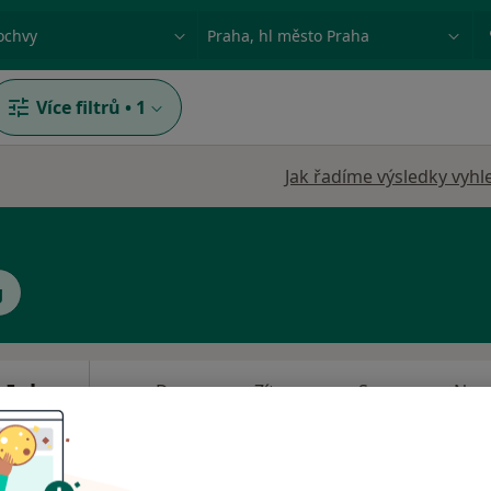
ace, nemoc nebo příjmení
Město nebo region
Více filtrů
•
1
Jak řadíme výsledky vyhl
g
 Inkov
Dnes
Zítra
So
Ne
6 Srpen
7 Srpen
8 Srpen
9 Srpen
Online rezervace termínu není k dispozic