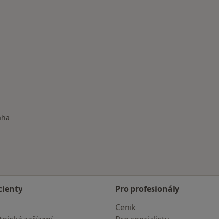
aha
města
cienty
Pro profesionály
Ceník