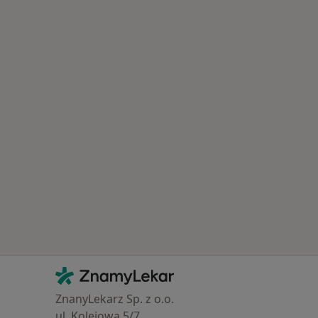
Kontakt
ZnamyLekar - Hlavní stránka
ZnanyLekarz Sp. z o.o.
ul. Kolejowa 5/7