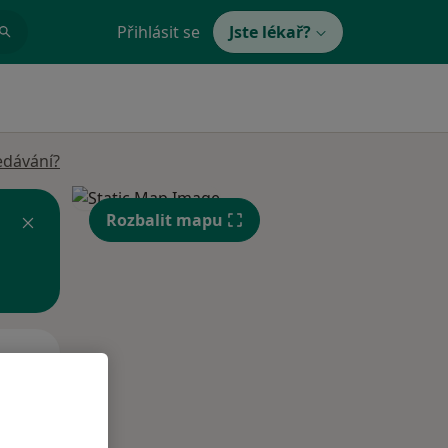
Přihlásit se
Jste lékař?
edávání?
Rozbalit mapu
Po
Út
St
10 Srpen
11 Srpen
12 Srpen
i