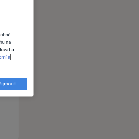
dobné
ahu na
lovat a
omí a
Po
Út
St
10 Srpen
11 Srpen
12 Srpen
řijmout
i