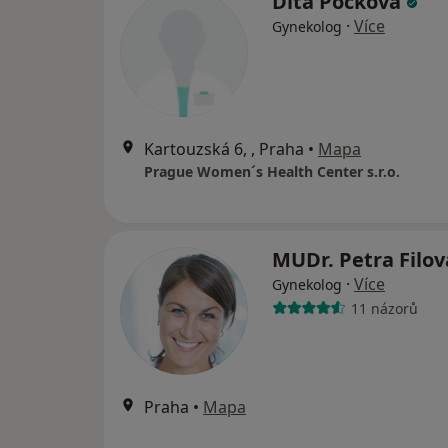
Dita Pocková
·
Více
Gynekolog
Kartouzská 6, , Praha
•
Mapa
Prague Women´s Health Center s.r.o.
MUDr. Petra Filo
·
Více
Gynekolog
11 názorů
Praha
•
Mapa