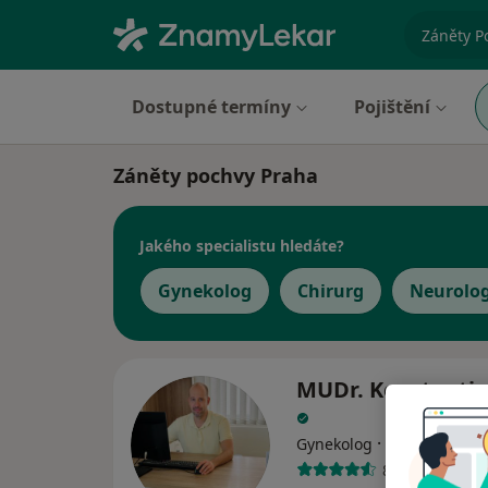
specializ
Dostupné termíny
Pojištění
Záněty pochvy Praha
Jakého specialistu hledáte?
Gynekolog
Chirurg
Neurolo
MUDr. Konstantin
·
Více
Gynekolog
85 názorů