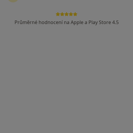
Průměrné hodnocení na Apple a Play Store 4.5
Mgr. Kamila Linhartová
·
Více
Fyzioterapeut
Pod Stárkou 36/4, Praha
•
Mapa
Masáže a fyzioterapie Sokol Michle
Cvičení
od 599 kč
Tento specialista nenabízí online rezervaci termínu na této adrese.
Rezervovat termín