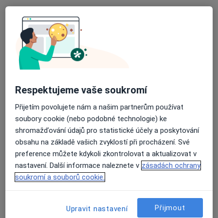
Mgr. Jindřich Jarý
·
Více
Fyzioterapeut
Respektujeme vaše soukromí
Na Hrádku 1717/4, Praha
•
Mapa
Přijetím povolujete nám a našim partnerům používat
fyzioTERAPIE Jindřich Jarý
soubory cookie (nebo podobné technologie) ke
Cvičení
od 750 kč
shromažďování údajů pro statistické účely a poskytování
obsahu na základě vašich zvyklostí při procházení. Své
Tento specialista nenabízí online rezervaci termínu na této adrese.
preference můžete kdykoli zkontrolovat a aktualizovat v
Rezervovat termín
nastavení. Další informace naleznete v
zásadách ochrany
soukromí a souborů cookie.
Přijmout
Upravit nastavení