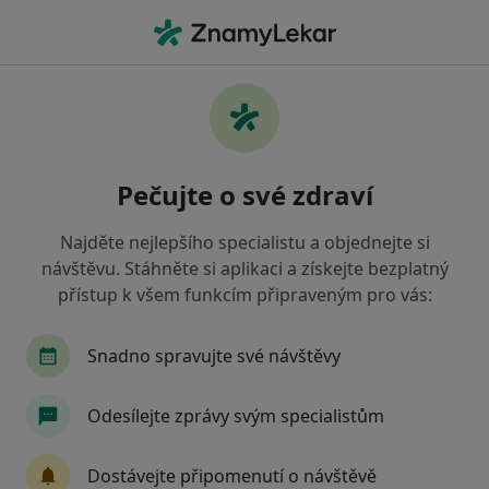
Hla
Scheuermannova Nemoc • Praha, hl město Praha
Filtry
• 1
Mapa
Scheuermannova nemoc Praha
Pečujte o své zdraví
Jak řadíme výsledky vyhledávání?
Najděte nejlepšího specialistu a objednejte si
návštěvu. Stáhněte si aplikaci a získejte bezplatný
Jakého specialistu hledáte?
přístup k všem funkcím připraveným pro vás:
Fyzioterapeut
Praktický lékař
Chirurg
Snadno spravujte své návštěvy
Odesílejte zprávy svým specialistům
Dostávejte připomenutí o návštěvě