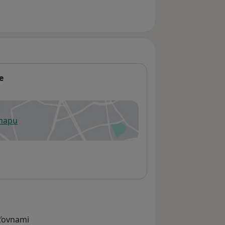
e
 mapu
 otevře v nové záložce
šťovnami