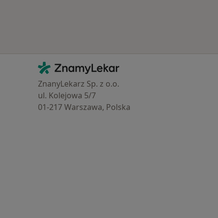
Více v kategorii: Zdravotní pojišťovny
Kontakt
ZnamyLekar - Hlavní stránka
ZnanyLekarz Sp. z o.o.
ul. Kolejowa 5/7
01-217 Warszawa, Polska