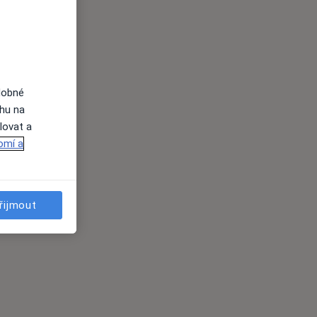
dobné
ahu na
lovat a
omí a
řijmout