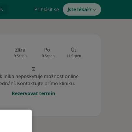
Přihlásit se
Jste lékař?
Zítra
Po
Út
St
Čt
9 Srpen
10 Srpen
11 Srpen
12 Srpen
13 Srp
 klinika neposkytuje možnost online
ednání. Kontaktujte přímo kliniku.
Rezervovat termín