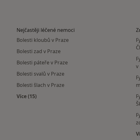
Nejčastěji léčené nemoci
Z
Bolesti kloubů v Praze
F
Č
Bolesti zad v Praze
F
Bolesti páteře v Praze
v
Bolesti svalů v Praze
F
Bolesti šlach v Praze
m
Více (15)
F
í
Více v kategorii: Nejčastěji léčené nemoci
Š
F
z
V