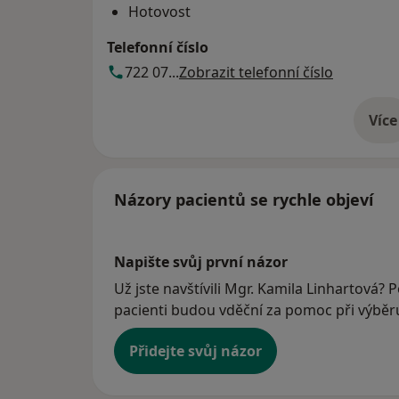
Hotovost
Telefonní číslo
722 07...
Zobrazit telefonní číslo
Více
o 
Názory pacientů se rychle objeví
Napište svůj první názor
Už jste navštívili Mgr. Kamila Linhartová? P
pacienti budou vděční za pomoc při výběru 
Přidejte svůj názor