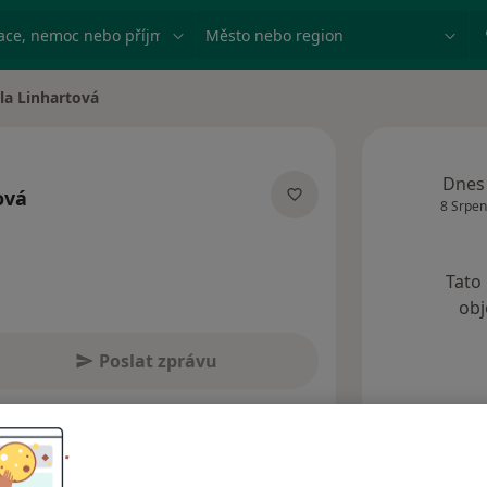
ace, nemoc nebo příjmení
Město nebo region
la Linhartová
sta
Dnes
ová
8 Srpen
cializacích
Tato
obj
Poslat zprávu
Adresy
Názory pacientů