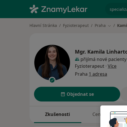
specializ
Hlavní Stránka
Fyzioterapeut
Praha
Kami
Změna mě
Mgr.
Kamila Linhart
přijímá nové pacienty
o spe
Fyzioterapeut
·
Více
Praha
1 adresa
Objednat se
Zkušenosti
Ceník