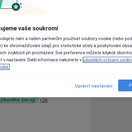
u úspěšně zakončila s magisterským
ujeme vaše soukromí
ostředí. Nejdříve působila u
ního týmu FK Čáslav.
ovolujete nám a našim partnerům používat soubory cookie (nebo po
e) ke shromažďování údajů pro statistické účely a poskytování obs
iku a terapii pohybových obtíží, na
ich zvyklostí při procházení. Své preference můžete kdykoli zkontro
aké na prevenci vzniku zranění a
t v nastavení. Další informace naleznete v
zásadách ochrany soukr
ohybového aparátu. Specializuje se na
okie.
ílí především na problematiku s krční či
h technik, tejpování a aktivní
P
Upravit nastavení
rofyziologickém podkladě.
sti páteře
a11y_sr_more_diseases
ybového ústrojí
+26
í medicíny Endala a zdravotní agentury
parátu, porozumět jejich vzniku a
ke zlepšení fyzické kondice,