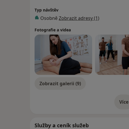
koordinace, stability a tím napomůže optim
Typ návštěv
správného držení těla.
Osobně
Zobrazit adresy (1)
Fotografie a videa
Zobrazit galerii (9)
Více
o 
Služby a ceník služeb