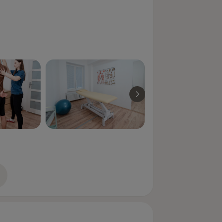
alizaci Vašeho sportovního výkonu či
zkušenostech