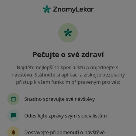
Hla
Dysplázie Děložního Čípku • Praha, hl město Praha
Filtry
• 1
Mapa
Dysplázie děložního čípku Praha
Pečujte o své zdraví
Jak řadíme výsledky vyhledávání?
Najděte nejlepšího specialistu a objednejte si
návštěvu. Stáhněte si aplikaci a získejte bezplatný
Jakého specialistu hledáte?
přístup k všem funkcím připraveným pro vás:
Gynekolog
Chirurg
Neurolog
Snadno spravujte své návštěvy
Odesílejte zprávy svým specialistům
Dostávejte připomenutí o návštěvě