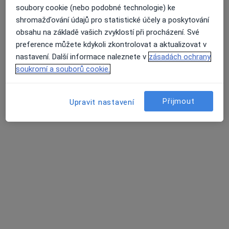
soubory cookie (nebo podobné technologie) ke
shromažďování údajů pro statistické účely a poskytování
obsahu na základě vašich zvyklostí při procházení. Své
Jana Racková
preference můžete kdykoli zkontrolovat a aktualizovat v
·
Více
Gynekolog
nastavení. Další informace naleznete v
zásadách ochrany
10 názorů
soukromí a souborů cookie.
Na Dolejšku 286, Mochov 25087, Praha
•
Mapa
Gynovum s. r.o.
Přijmout
Upravit nastavení
Gynekologické vyšetření
od 700 kč
Tento specialista nenabízí online rezervaci termínu na této adrese.
Rezervovat termín