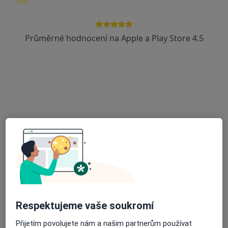
Průměrné hodnocení na Apple a Play Store 4.5
MUDr. Konstantin Inkov
·
Více
Gynekolog
85 názorů
Jindřišská 18, Praha 1
•
Mapa
GYNNO GROUP s.r.o.-gynekologicko-porodnická ordinace
Gynekologické konzultace
1 500 Kč
Tento specialista nenabízí online rezervaci termínu na této adrese.
Rezervovat termín
Respektujeme vaše soukromí
Přijetím povolujete nám a našim partnerům používat