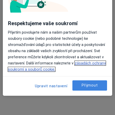
Stellart s.r.o., gynekologie
Tento specialista nenabízí online rezervaci termínu na této adrese.
Respektujeme vaše soukromí
Rezervovat termín
Přijetím povolujete nám a našim partnerům používat
soubory cookie (nebo podobné technologie) ke
shromažďování údajů pro statistické účely a poskytování
obsahu na základě vašich zvyklostí při procházení. Své
preference můžete kdykoli zkontrolovat a aktualizovat v
nastavení. Další informace naleznete v
zásadách ochrany
soukromí a souborů cookie.
Amália Kalábová
Přijmout
Upravit nastavení
·
Více
Gynekolog
Vrchlického 7, Teplice
•
Mapa
Gynekolog
Tento specialista nenabízí online rezervaci termínu na této adrese.