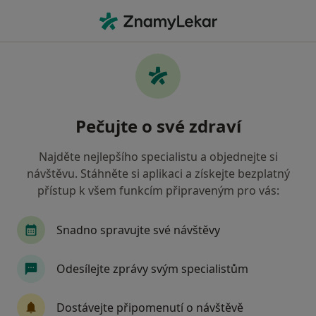
Hla
Gynekolog • Most, ústecký
Filtry
• 1
Mapa
Doporučení gynekologové s Česká
Pečujte o své zdraví
průmyslová zdravotní pojišťovna Most
Jak řadíme výsledky vyhledávání?
Najděte nejlepšího specialistu a objednejte si
návštěvu. Stáhněte si aplikaci a získejte bezplatný
přístup k všem funkcím připraveným pro vás:
Snadno spravujte své návštěvy
Odesílejte zprávy svým specialistům
MUDr. Lukáš Svoboda
Dostávejte připomenutí o návštěvě
·
Více
Gynekolog