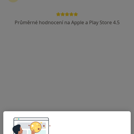
MUDr. Petr Gloza
·
Více
Fyzioterapeut
Průměrné hodnocení na Apple a Play Store 4.5
8 názorů
Karlova Studánka 1, Krnov
•
Mapa
Odborný rehabilitační lékař - Horské lázně Karlova Studánka
Tento specialista nenabízí online rezervaci termínu na této adrese.
Rezervovat termín
Bohdana Vodičková