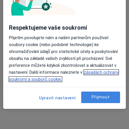
Fyzioterapeut
1 názor
Wolkerova 533, Zlaté Hory
•
Mapa
Respektujeme vaše soukromí
Rehabilitace
Tento specialista nenabízí online rezervaci termínu na této adrese.
Přijetím povolujete nám a našim partnerům používat
soubory cookie (nebo podobné technologie) ke
Rezervovat termín
shromažďování údajů pro statistické účely a poskytování
obsahu na základě vašich zvyklostí při procházení. Své
preference můžete kdykoli zkontrolovat a aktualizovat v
nastavení. Další informace naleznete v
zásadách ochrany
soukromí a souborů cookie.
Přijmout
Upravit nastavení
Leokadie Konečná
Fyzioterapeut