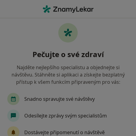
Hla
Fyzioterapeut • Jeseník, olomoucký
Filtry
Mapa
Fyzioterapeut Jeseník
Pečujte o své zdraví
Jak řadíme výsledky vyhledávání?
Najděte nejlepšího specialistu a objednejte si
návštěvu. Stáhněte si aplikaci a získejte bezplatný
Jakou pojišťovnu máte?
přístup k všem funkcím připraveným pro vás:
Snadno spravujte své návštěvy
Odesílejte zprávy svým specialistům
Dostávejte připomenutí o návštěvě