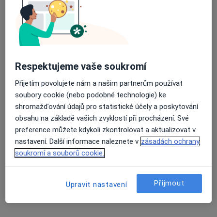
31 názorů
Tylova 16/1239, Litoměřice
•
Mapa
Průměrné hodnocení na Apple a Play Store 4.5
DERMAVEN s.r.o.
Tento specialista nenabízí online rezervaci termínu na této adrese.
Respektujeme vaše soukromí
Rezervovat termín
Přijetím povolujete nám a našim partnerům používat
soubory cookie (nebo podobné technologie) ke
shromažďování údajů pro statistické účely a poskytování
obsahu na základě vašich zvyklostí při procházení. Své
preference můžete kdykoli zkontrolovat a aktualizovat v
nastavení. Další informace naleznete v
zásadách ochrany
soukromí a souborů cookie.
Přijmout
DERMAVEN s.r.o.
Upravit nastavení
Dermatolog
Tylova 16/1239, Litoměřice
•
Mapa