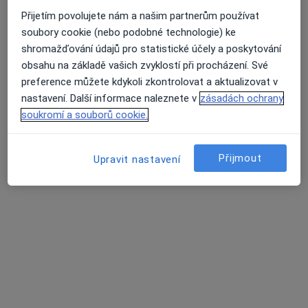
Tyršova 515, Opočno
•
Mapa
Přijetím povolujete nám a našim partnerům používat
Sam. ord. lékaře spec. - chirurgie
soubory cookie (nebo podobné technologie) ke
shromažďování údajů pro statistické účely a poskytování
Tento specialista nenabízí online rezervaci termínu na této adrese.
obsahu na základě vašich zvyklostí při procházení. Své
Rezervovat termín
preference můžete kdykoli zkontrolovat a aktualizovat v
nastavení. Další informace naleznete v
zásadách ochrany
soukromí a souborů cookie.
Přijmout
Upravit nastavení
MUDr. Miroslav Végsö
Chirurg
4 názory
Svatohavelská 105, Rychnov nad Kněžnou
•
Mapa