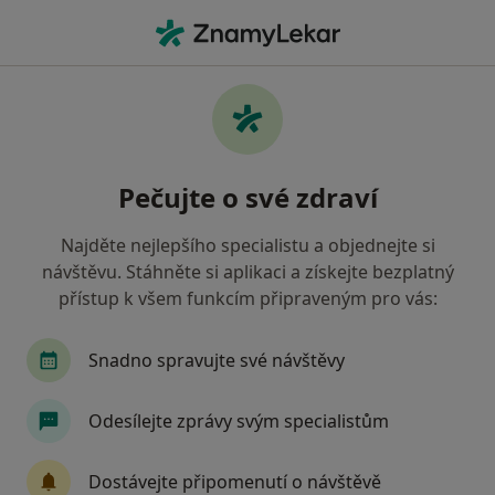
Hla
Chirurg • Rychnov nad Kněžnou, královéhradecký
Filtry
• 1
Mapa
Doporučení chirurgové s Zaměstnanecká
Pečujte o své zdraví
pojišťovna Škoda Rychnov nad Kněžnou
Jak řadíme výsledky vyhledávání?
Najděte nejlepšího specialistu a objednejte si
návštěvu. Stáhněte si aplikaci a získejte bezplatný
přístup k všem funkcím připraveným pro vás:
Snadno spravujte své návštěvy
Odesílejte zprávy svým specialistům
MUDr. Luboš Hrbáč
Dostávejte připomenutí o návštěvě
Chirurg