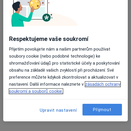
MUDr. Milada Knopková
Zubař
3 názory
Respektujeme vaše soukromí
Železnobrodská 25/764, Praha
•
Mapa
Přijetím povolujete nám a našim partnerům používat
Samostatná ordinace stomatologa
soubory cookie (nebo podobné technologie) ke
Tento specialista nenabízí online rezervaci termínu na této adrese.
shromažďování údajů pro statistické účely a poskytování
obsahu na základě vašich zvyklostí při procházení. Své
Rezervovat termín
preference můžete kdykoli zkontrolovat a aktualizovat v
nastavení. Další informace naleznete v
zásadách ochrany
soukromí a souborů cookie.
Přijmout
Upravit nastavení