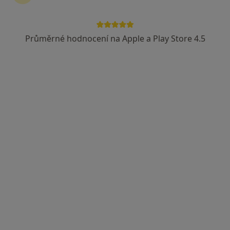
Průměrné hodnocení na Apple a Play Store 4.5
MUDr. Dušan Mesjar
Zubař
11 názorů
Živonínská 1630, Praha
•
Mapa
Zubní ordinace, IceDent s.r.o.
Tento specialista nenabízí online rezervaci termínu na této adrese.
Rezervovat termín