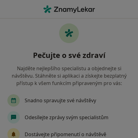
Hla
Zubař • Praha 20, Praha, hl město Praha
Filtry
Mapa
Zubař, Praha 20, Praha
Pečujte o své zdraví
Jak řadíme výsledky vyhledávání?
Najděte nejlepšího specialistu a objednejte si
návštěvu. Stáhněte si aplikaci a získejte bezplatný
Jakou pojišťovnu máte?
přístup k všem funkcím připraveným pro vás:
Všeobecná zdravotní pojišťovna
Zdravotní poj
Snadno spravujte své návštěvy
Odesílejte zprávy svým specialistům
Dostávejte připomenutí o návštěvě