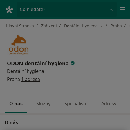
Hla
Co hledáte?
Hlavní Stránka
Zařízení
Dentální Hygiena
Praha
Změna města
ODON dentální hygiena
Dentální hygiena
Praha
1 adresa
O nás
Služby
Specialisté
Adresy
O nás