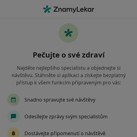
Hla
Mladá Boleslav, středočeský
Filtry
• 1
Mapa
Mladá Boleslav
Pečujte o své zdraví
Jak řadíme výsledky vyhledávání?
Najděte nejlepšího specialistu a objednejte si
návštěvu. Stáhněte si aplikaci a získejte bezplatný
Jakého specialistu hledáte?
přístup k všem funkcím připraveným pro vás:
Ortoped
Praktický lékař
Zubař
Chiru
Snadno spravujte své návštěvy
Odesílejte zprávy svým specialistům
Dostávejte připomenutí o návštěvě