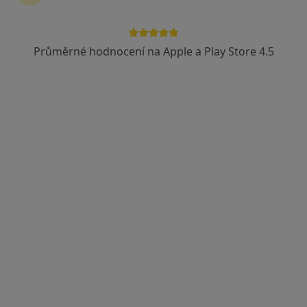
Průměrné hodnocení na Apple a Play Store 4.5
MUDr. Jan Chrtek - stomatologie s.r.o.
Masarykovo nám. 276, Mnichovo Hradiště
•
Mapa
MUDr. Jan Chrtek - stomatologie s.r.o.
Tato klinika nemá specialisty s dostupnými termíny v online kalendáři
Zobrazit profil
MB LABORATOŘ s.r.o.