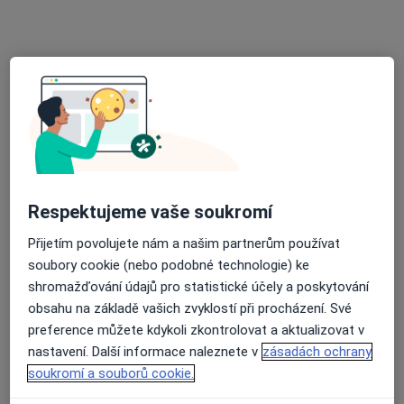
Galetova 690, Mladá Boleslav
•
Mapa
MB LABORATOŘ s.r.o.
Tato klinika nemá specialisty s dostupnými termíny v online kalendáři
Zobrazit profil
Respektujeme vaše soukromí
Přijetím povolujete nám a našim partnerům používat
soubory cookie (nebo podobné technologie) ke
shromažďování údajů pro statistické účely a poskytování
obsahu na základě vašich zvyklostí při procházení. Své
Oční ambulance Mnichovo Hradiště
preference můžete kdykoli zkontrolovat a aktualizovat v
Víta Nejedlého 395, Mnichovo Hradiště
•
Mapa
nastavení. Další informace naleznete v
zásadách ochrany
Oční ambulance Mnichovo Hradiště
soukromí a souborů cookie.
Tato klinika nemá specialisty s dostupnými termíny v online kalendáři