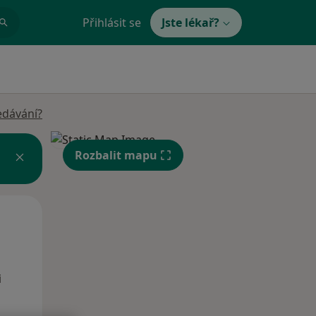
Přihlásit se
Jste lékař?
edávání?
Rozbalit mapu
Po
Út
St
10 Srpen
11 Srpen
12 Srpen
i