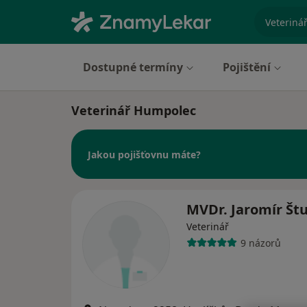
specializ
Dostupné termíny
Pojištění
Veterinář Humpolec
Jakou pojišťovnu máte?
MVDr. Jaromír Št
Veterinář
9 názorů