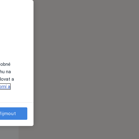
Po
Út
St
10 Srpen
11 Srpen
12 Srpen
i
dobné
ahu na
lovat a
omí a
řijmout
Po
Út
St
10 Srpen
11 Srpen
12 Srpen