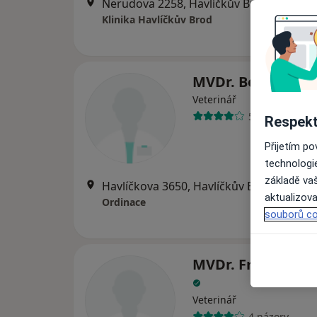
Nerudova 2258, Havlíčkův Brod
•
Mapa
Klinika Havlíčkův Brod
MVDr. Bohuslav V
Veterinář
5 názorů
Respekt
Přijetím p
technologi
základě vaš
Havlíčkova 3650, Havlíčkův Brod
•
Mapa
aktualizova
Ordinace
souborů co
MVDr. František 
Veterinář
4 názory