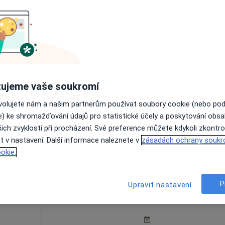
lček
Dnes
Zítra
So
Ne
6 Srpen
7 Srpen
8 Srpen
9 Srpen
ujeme vaše soukromí
Online rezervace termínu není k dispozic
ovolujete nám a našim partnerům používat soubory cookie (nebo po
e) ke shromažďování údajů pro statistické účely a poskytování obs
Rezervovat termín
ich zvyklostí při procházení. Své preference můžete kdykoli zkontro
t v nastavení. Další informace naleznete v
zásadách ochrany soukr
okie.
P
Upravit nastavení
Dvořák
Dnes
Zítra
So
Ne
6 Srpen
7 Srpen
8 Srpen
9 Srpen