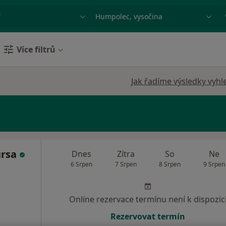
ace, nemoc nebo příjmení
Město nebo region
Více filtrů
Jak řadíme výsledky vyhl
ursa
Dnes
Zítra
So
Ne
6 Srpen
7 Srpen
8 Srpen
9 Srpen
Online rezervace termínu není k dispozic
Rezervovat termín