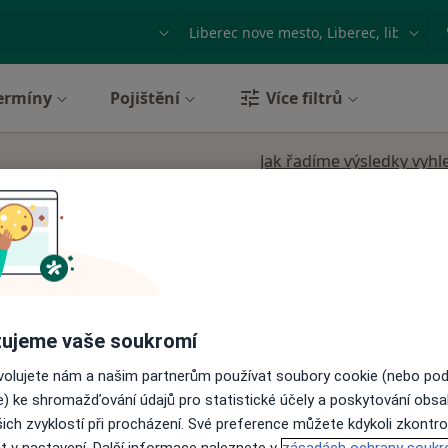
ace, nemoc nebo příjmení
Město nebo region
ermíny
Pojištění
Více filtrů
Jak řadíme výsledky vyhl
Dnes
Zítra
Ne
Po
7 Srpen
8 Srpen
9 Srpen
10 Srpe
ujeme vaše soukromí
ovolujete nám a našim partnerům používat soubory cookie (nebo po
Online rezervace termínu není k dispozic
e) ke shromažďování údajů pro statistické účely a poskytování obs
ich zvyklostí při procházení. Své preference můžete kdykoli zkontro
Rezervovat termín
t v nastavení. Další informace naleznete v
zásadách ochrany soukr