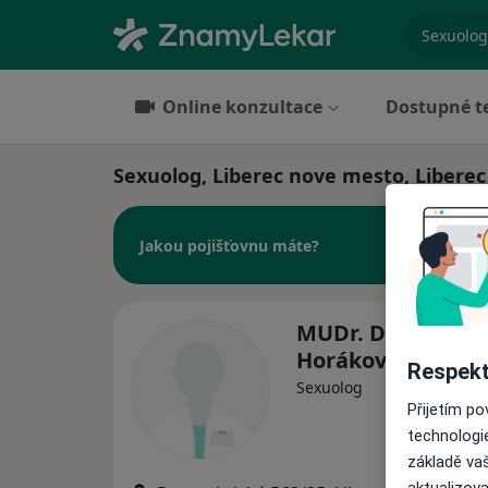
specializ
Online konzultace
Dostupné t
Sexuolog, Liberec nove mesto, Liberec
Jakou pojišťovnu máte?
MUDr. Daniela
Horáková
Respekt
Sexuolog
Přijetím p
technologi
základě vaš
aktualizova