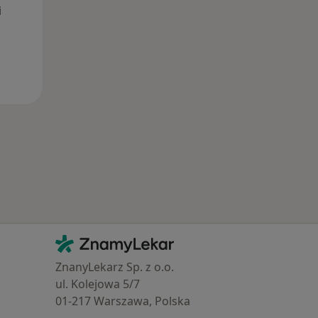
i
Kontakt
ZnamyLekar - Hlavní stránka
ZnanyLekarz Sp. z o.o.
ul. Kolejowa 5/7
01-217 Warszawa, Polska