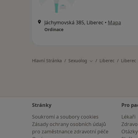
Jáchymovská 385, Liberec
•
Mapa
Ordinace
Hlavní Stránka
Sexuolog
Liberec
Liberec
Změna města
Stránky
Pro pa
Soukromí a soubory cookies
Lékaři
Zásady ochrany osobních údajů
Zdravot
pro zaměstnance zdravotní péče
Otázky