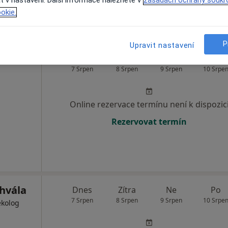
okie.
P
Upravit nastavení
Dnes
Zítra
Ne
Po
7 Srpen
8 Srpen
9 Srpen
10 Srpe
Online rezervace termínu není k dispozic
Rezervovat termín
Chvála
Dnes
Zítra
Ne
Po
7 Srpen
8 Srpen
9 Srpen
10 Srpe
ekolog