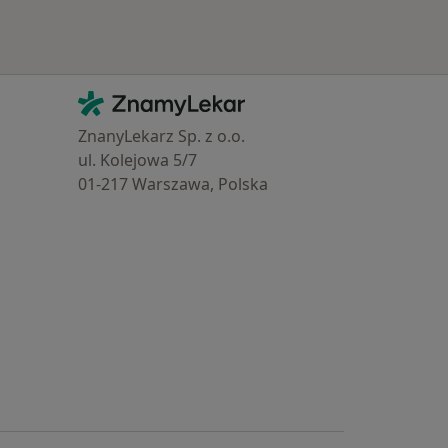
Kontakt
ZnamyLekar - Hlavní stránka
ZnanyLekarz Sp. z o.o.
ul. Kolejowa 5/7
01-217 Warszawa, Polska