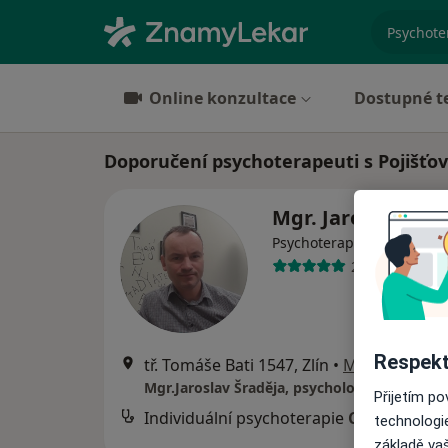
specializ
Online konzultace
Dostupné t
Doporučení psychoterapeuti s Pojišťovn
Mgr. Jaroslav Šra
Psychoterapeut, Psycholo
2 názory
Respekt
tř. Tomáše Bati 1547, Zlín
•
Mapa
Přijetím p
Individuální psychoterapie
Cena nebyla
technologi
základě vaš