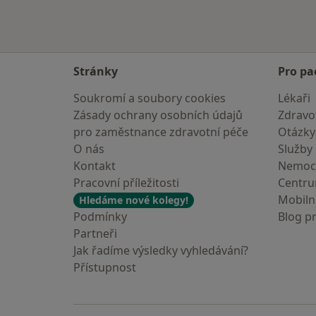
Stránky
Pro pa
Soukromí a soubory cookies
Lékaři
Zásady ochrany osobních údajů
Zdravot
pro zaměstnance zdravotní péče
Otázky
O nás
Služby
Kontakt
Nemoc
Pracovní příležitosti
Centr
Mobilní
Hledáme nové kolegy!
Podmínky
Blog p
Partneři
Jak řadíme výsledky vyhledávání?
Přístupnost