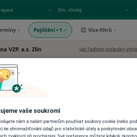
ace, nemoc nebo příjmení
Město nebo region
ermíny
Pojištění
•
1
Více filtrů
a VZP, a.s. Zlín
Jak řadíme výsledky vyhl
děja
Dnes
Zítra
Ne
Po
7 Srpen
8 Srpen
9 Srpen
10 Srpe
·
Více
g
Online rezervace termínu není k dispozic
Zobrazit telefonní číslo
ujeme vaše soukromí
Mgr.Jaroslav Šraděja, psychologické poradenství, psychoterapie
ovolujete nám a našim partnerům používat soubory cookie (nebo po
 přidána
e) ke shromažďování údajů pro statistické účely a poskytování obs
ich zvyklostí při procházení. Své preference můžete kdykoli zkontro