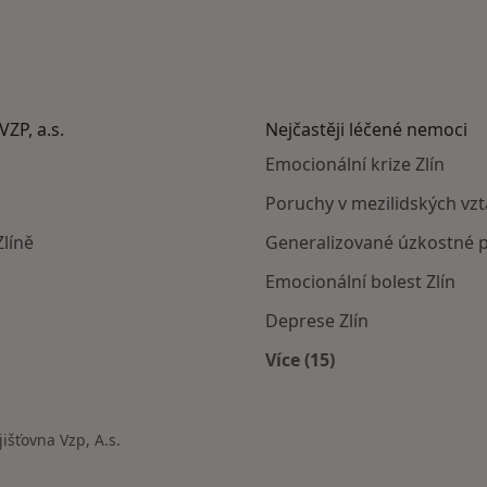
VZP, a.s.
Nejčastěji léčené nemoci
Emocionální krize Zlín
Poruchy v mezilidských vzta
Zlíně
Generalizované úzkostné p
Emocionální bolest Zlín
Deprese Zlín
Více (15)
Více v kategorii: Nejč
jišťovna Vzp, A.s.
města