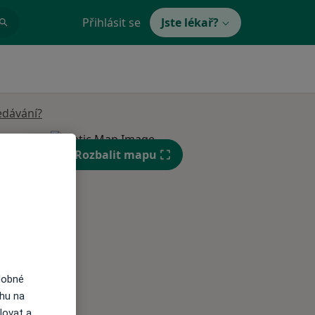
Přihlásit se
Jste lékař?
edávání?
Út
St
Čt
Rozbalit mapu
n
11 Srpen
12 Srpen
13 Srpen
i
dobné
ahu na
lovat a