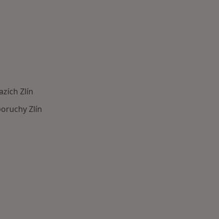
zích Zlín
oruchy Zlín
astěji léčené nemoci