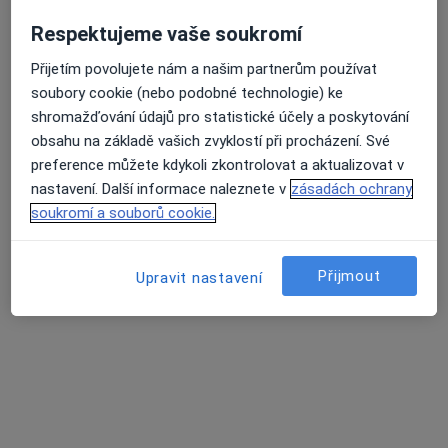
2 názory
Respektujeme vaše soukromí
tř. Tomáše Bati 1547, Zlín
•
Mapa
Přijetím povolujete nám a našim partnerům používat
Průměrné hodnocení na Apple a Play Store 4.5
Mgr.Jaroslav Šraděja, psychologické poradenství, psychoterapie
soubory cookie (nebo podobné technologie) ke
Konzultace pro páry
Cena nebyla přidána
shromažďování údajů pro statistické účely a poskytování
obsahu na základě vašich zvyklostí při procházení. Své
Tento specialista nenabízí online rezervaci termínu na této adrese.
preference můžete kdykoli zkontrolovat a aktualizovat v
Rezervovat termín
nastavení. Další informace naleznete v
zásadách ochrany
soukromí a souborů cookie.
Související vyhledávání
Přijmout
Upravit nastavení
Specialisté, kteří mají smlouvu s Pojišťovna VZP,
a.s.
Zubaři s Pojišťovna VZP, a.s. v Zlíně
Psychoterapeuti s Pojišťovna VZP, a.s. v Zlíně
Stomatochirurgové s Pojišťovna VZP, a.s. v Zlíně