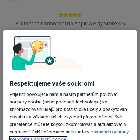
427 názorů
Adresa
Online
Průměrné hodnocení na Apple a Play Store 4.5
Vodárenská 3827, Mělník
•
Mapa
MUDr. Šárka Bínová- Medic Point - Mělník, centrum léčby a prevence. Na první vyšetření je potřeba konzultaci zarezervovat v délce 2x30 minut, na kontrolní pouze 1x30 minut, pokud jinak neurčí lékař.
Tento specialista nenabízí online rezervaci termínu na této adrese.
Rezervovat termín
Respektujeme vaše soukromí
Přijetím povolujete nám a našim partnerům používat
K dispozici jsou online konzultace
soubory cookie (nebo podobné technologie) ke
Specialisté ve vaší oblasti nenabízí osobní návštěvy.
shromažďování údajů pro statistické účely a poskytování
Zkuste místo toho online konzultace.
obsahu na základě vašich zvyklostí při procházení. Své
preference můžete kdykoli zkontrolovat a aktualizovat v
nastavení. Další informace naleznete v
zásadách ochrany
soukromí a souborů cookie.