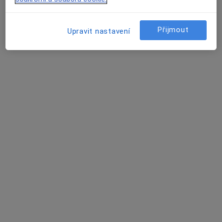
Přijmout
Upravit nastavení
MUDr. Šárka Bínová
·
Více
Psychiatr, Dětský psychiatr, Psychoterapeut
427 názorů
Konzultace online
Hrazeno pojišťovnou
Tento specialista nenabízí online rezervaci termínu na této adrese.
Rezervovat termín
Další specialisté ve vaší oblasti
Právě teď nemají žádná volná místa. Zkontrolujte,
zda se později neotevřou nová místa.