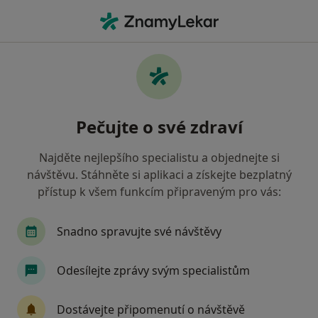
Hla
Psychiatr • Mělník, středočeský
Filtry
• 1
Mapa
Doporučení psychiatři s Všeobecná
Pečujte o své zdraví
zdravotní pojišťovna Mělník
Jak řadíme výsledky vyhledávání?
Najděte nejlepšího specialistu a objednejte si
návštěvu. Stáhněte si aplikaci a získejte bezplatný
přístup k všem funkcím připraveným pro vás:
Snadno spravujte své návštěvy
Odesílejte zprávy svým specialistům
MUDr. Šárka Bínová
Dostávejte připomenutí o návštěvě
·
Více
Psychiatr, Dětský psychiatr, Psychoterapeut