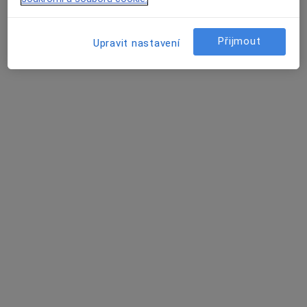
Přijmout
Upravit nastavení
MUDr. Šárka Bínová
·
Více
Psychiatr, Dětský psychiatr, Psychoterapeut
427 názorů
Konzultace online
Hrazeno pojišťovnou
Tento specialista nenabízí online rezervaci termínu na této adrese.
Rezervovat termín
Další specialisté ve vaší oblasti
Právě teď nemají žádná volná místa. Zkontrolujte,
zda se později neotevřou nová místa.