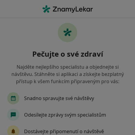
Hla
Psychiatr • Mělník, středočeský
Filtry
• 1
Mapa
Doporučení psychiatři s Česká průmyslová
Pečujte o své zdraví
zdravotní pojišťovna Mělník
Jak řadíme výsledky vyhledávání?
Najděte nejlepšího specialistu a objednejte si
návštěvu. Stáhněte si aplikaci a získejte bezplatný
přístup k všem funkcím připraveným pro vás:
Snadno spravujte své návštěvy
Odesílejte zprávy svým specialistům
MUDr. Šárka Bínová
Dostávejte připomenutí o návštěvě
·
Více
Psychiatr, Dětský psychiatr, Psychoterapeut