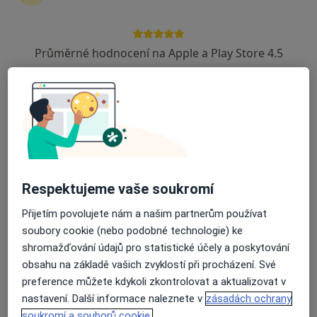
427 názorů
Adresa
Online
Průměrné hodnocení na Apple a Play Store 4.5
Vodárenská 3827, Mělník
•
Mapa
MUDr. Šárka Bínová- Medic Point - Mělník, centrum léčby a prevence. Na první vyšetření je potřeba konzultaci zarezervovat v délce 2x30 minut, na kontrolní pouze 1x30 minut, pokud jinak neurčí lékař.
Tento specialista nenabízí online rezervaci termínu na této adrese.
Rezervovat termín
Respektujeme vaše soukromí
Přijetím povolujete nám a našim partnerům používat
K dispozici jsou online konzultace
soubory cookie (nebo podobné technologie) ke
Specialisté ve vaší oblasti nenabízí osobní návštěvy.
shromažďování údajů pro statistické účely a poskytování
Zkuste místo toho online konzultace.
obsahu na základě vašich zvyklostí při procházení. Své
preference můžete kdykoli zkontrolovat a aktualizovat v
nastavení. Další informace naleznete v
zásadách ochrany
soukromí a souborů cookie.