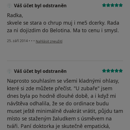
Váš účet byl odstraněn
Radka,
skvele se stara o chrup muj i me5 dcerky. Rada
za ni dojizdim do Belotina. Ma to cenu i smysl.
podle názoru uživatele Váš účet byl odstraněn
25. září 2014
•
•
•
Nahlásit zneužití
Váš účet byl odstraněn
Naprosto souhlasím se všemi kladnými ohlasy,
které si zde můžete přečíst. "U zubaře" jsem
dnes byla po hodně dlouhé době, a i když mi
návštěva odhalila, že se do ordinace budu
muset ještě minimálně dvakrát vrátit, půjdu tam
místo se staženým žaludkem s úsměvem na
tváři. Paní doktorka je skutečně empatická,