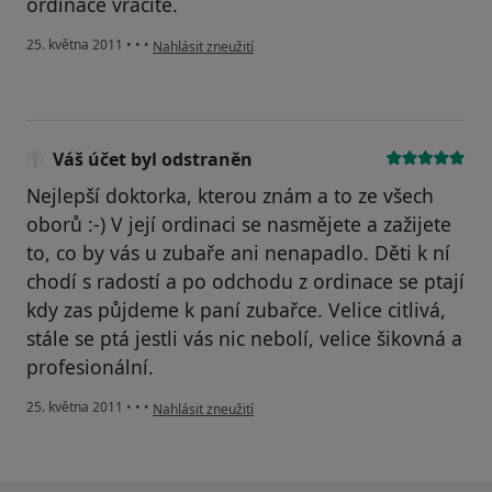
ordinace vracite.
podle názoru uživatele Pacient
25. května 2011
•
•
•
Nahlásit zneužití
Váš účet byl odstraněn
Nejlepší doktorka, kterou znám a to ze všech
oborů :-) V její ordinaci se nasmějete a zažijete
to, co by vás u zubaře ani nenapadlo. Děti k ní
chodí s radostí a po odchodu z ordinace se ptají
kdy zas půjdeme k paní zubařce. Velice citlivá,
stále se ptá jestli vás nic nebolí, velice šikovná a
profesionální.
podle názoru uživatele Váš účet byl odstraněn
25. května 2011
•
•
•
Nahlásit zneužití