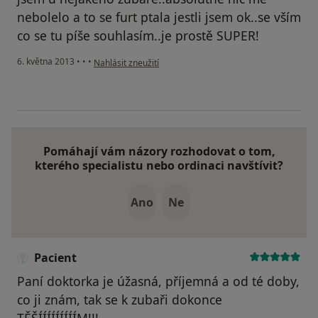
nebolelo a to se furt ptala jestli jsem ok..se vším
co se tu píše souhlasím..je prostě SUPER!
podle názoru uživatele Váš účet byl odstraněn
6. května 2013
•
•
•
Nahlásit zneužití
Pomáhají vám názory rozhodovat o tom,
kterého specialistu nebo ordinaci navštívit?
Ano
Ne
Pacient
Paní doktorka je úžasná, příjemná a od té doby,
co ji znám, tak se k zubaři dokonce