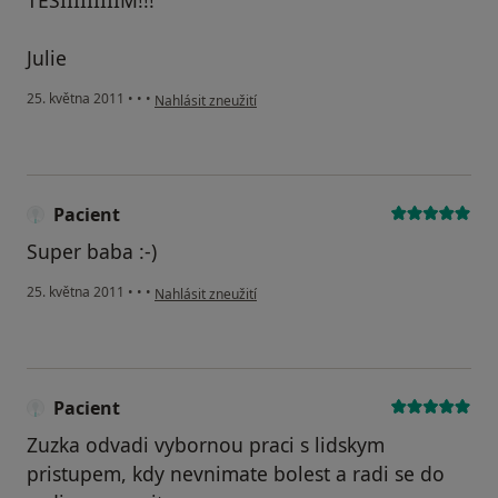
TĚŠÍÍÍÍÍÍÍÍÍM!!!
Julie
podle názoru uživatele Pacient
25. května 2011
•
•
•
Nahlásit zneužití
Pacient
Super baba :-)
podle názoru uživatele Pacient
25. května 2011
•
•
•
Nahlásit zneužití
Pacient
Zuzka odvadi vybornou praci s lidskym
pristupem, kdy nevnimate bolest a radi se do