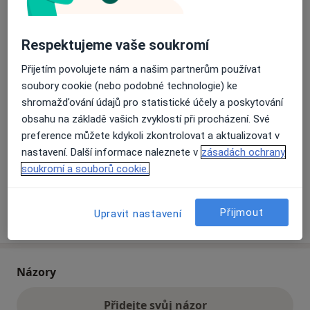
Přiblížit mapu
Respektujeme vaše soukromí
se otevře v nové záložce
Přijetím povolujete nám a našim partnerům používat
Dostupnost
Na této adrese online kalendář není aktivní
soubory cookie (nebo podobné technologie) ke
Co mám v takové situaci udělat?
shromažďování údajů pro statistické účely a poskytování
obsahu na základě vašich zvyklostí při procházení. Své
preference můžete kdykoli zkontrolovat a aktualizovat v
Způsoby platby (soukromé návštěvy)
nastavení. Další informace naleznete v
zásadách ochrany
Na teto adrese lékař přijímá pacienty na pojišťovnu
soukromí a souborů cookie.
Detaily
Přijmout
Více
Upravit nastavení
o adrese
Názory
Přidejte svůj názor