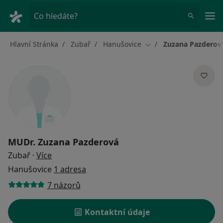
Hla
Co hledáte?
Hlavní Stránka
Zubař
Hanušovice
Zuzana Pazderov
Změna města
MUDr.
Zuzana Pazderová
o specializacích
Zubař
·
Více
Hanušovice
1 adresa
7 názorů
Kontaktní údaje