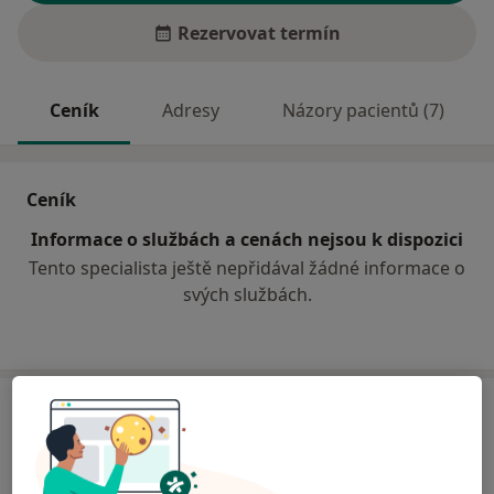
Rezervovat termín
Ceník
Adresy
Názory pacientů (7)
Ceník
Informace o službách a cenách nejsou k dispozici
Tento specialista ještě nepřidával žádné informace o
svých službách.
Adresa
Ordinace
Bělotín 177,
Hanušovice
753 64