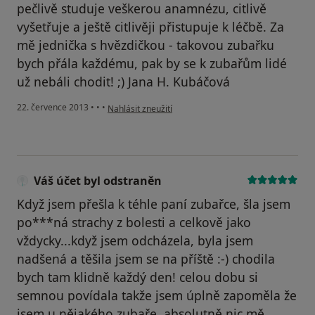
pečlivě studuje veškerou anamnézu, citlivě
vyšetřuje a ještě citlivěji přistupuje k léčbě. Za
mě jednička s hvězdičkou - takovou zubařku
bych přála každému, pak by se k zubařům lidé
už nebáli chodit! ;) Jana H. Kubáčová
podle názoru uživatele Váš účet byl odstraněn
22. července 2013
•
•
•
Nahlásit zneužití
Váš účet byl odstraněn
Když jsem přešla k téhle paní zubařce, šla jsem
po***ná strachy z bolesti a celkově jako
vždycky...když jsem odcházela, byla jsem
nadšená a těšila jsem se na příště :-) chodila
bych tam klidně každý den! celou dobu si
semnou povídala takže jsem úplně zapoměla že
jsem u nějakého zubaře..absolutně nic mě