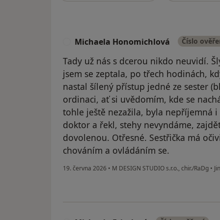
Michaela Honomichlová
Číslo ověř
M
Tady už nás s dcerou nikdo neuvidí. Šl
jsem se zeptala, po třech hodinách, k
nastal šílený přístup jedné ze sester (b
ordinaci, ať si uvědomím, kde se nach
tohle ještě nezažila, byla nepříjemná 
doktor a řekl, stehy nevyndáme, zajdě
dovolenou. Otřesné. Sestřička má oči
chováním a ovládáním se.
19. června 2026
•
M DESIGN STUDIO s.r.o., chir./RaDg
•
Ji