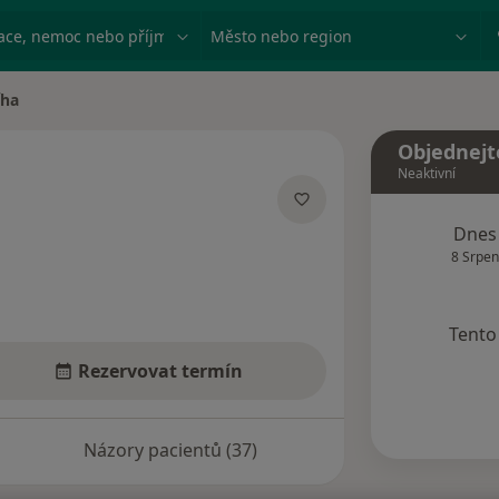
ace, nemoc nebo příjmení
Město nebo region
íha
Objednejt
Neaktivní
acích
Dnes
8 Srpen
Tento 
Rezervovat termín
Názory pacientů (37)