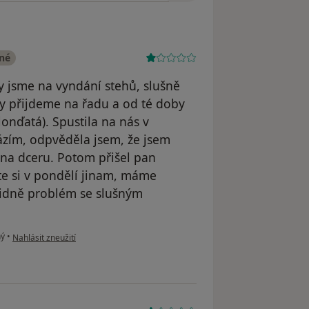
ené
y jsme na vyndání stehů, slušně
dy přijdeme na řadu a od té doby
lonďatá). Spustila na nás v
ázím, odpvěděla jsem, že jsem
i na dceru. Potom přišel pan
te si v pondělí jinam, máme
vidně problém se slušným
podle názoru uživatele Michaela Honomichlová
ný
•
Nahlásit zneužití