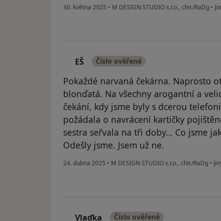
30. května 2025
•
M DESIGN STUDIO s.r.o., chir./RaDg
•
Ji
EŠ
Číslo ověřené
E
Pokaždé narvaná čekárna. Naprosto otř
blonďatá. Na všechny arogantní a vel
čekání, kdy jsme byly s dcerou telefo
požádala o navrácení kartičky pojištěn
sestra seřvala na tři doby… Co jsme j
Odešly jsme. Jsem už ne.
24. dubna 2025
•
M DESIGN STUDIO s.r.o., chir./RaDg
•
Jin
Vlaďka
Číslo ověřené
V