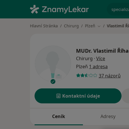
specializ
Hlavní Stránka
Chirurg
Plzeň
Vlastimil Ř
Změna města
MUDr.
Vlastimil Říha
o specializ
Chirurg
·
Více
Plzeň
1 adresa
37 názorů
Kontaktní údaje
Ceník
Adresy