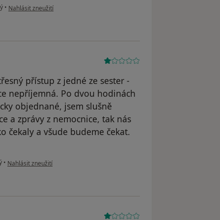
podle názoru uživatele AV
ný
•
Nahlásit zneužití
esný přístup z jedné ze sester -
ice nepříjemná. Po dvou hodinách
nicky objednané, jsem slušně
ce a zprávy z nemocnice, tak nás
ako čekaly a všude budeme čekat.
podle názoru uživatele EŠ
ý
•
Nahlásit zneužití