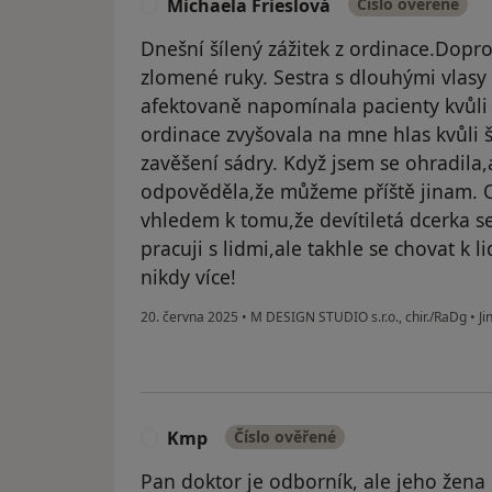
Michaela Frieslová
Číslo ověřené
M
Dnešní šílený zážitek z ordinace.Dopr
zlomené ruky. Sestra s dlouhými vlasy
afektovaně napomínala pacienty kvůli
ordinace zvyšovala na mne hlas kvůli 
zavěšení sádry. Když jsem se ohradila,
odpověděla,že můžeme příště jinam. 
vhledem k tomu,že devítiletá dcerka s
pracuji s lidmi,ale takhle se chovat k l
nikdy více!
20. června 2025
•
M DESIGN STUDIO s.r.o., chir./RaDg
•
Ji
Kmp
Číslo ověřené
K
Pan doktor je odborník, ale jeho žena b