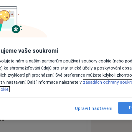
ách nejsou k dispozici
ádné informace o svých službách.
ujeme vaše soukromí
ovolujete nám a našim partnerům používat soubory cookie (nebo po
e) ke shromažďování údajů pro statistické účely a poskytování obs
ich zvyklostí při procházení. Své preference můžete kdykoli zkontro
Dg
t v nastavení. Další informace naleznete v
zásadách ochrany soukr
okie.
 mapu
 otevře v nové záložce
P
Upravit nastavení
ní