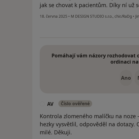
jak se chovat k pacientům. Díky ní už 
18. června 2025
•
M DESIGN STUDIO s.r.o., chir./RaDg
•
Ji
Pomáhají vám názory rozhodovat o 
ordinaci na
Ano
AV
Číslo ověřené
A
Kontrola zlomeného malíčku na noze -
hezky vysvětlil, odpověděl na dotazy.
milé. Děkuji.