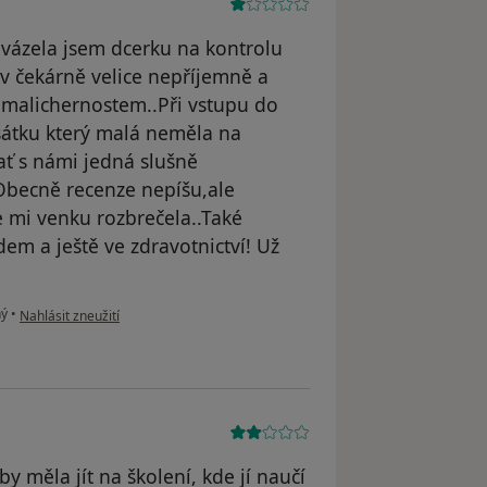
ovázela jsem dcerku na kontrolu
 v čekárně velice nepříjemně a
 malichernostem..Při vstupu do
šátku který malá neměla na
ať s námi jedná slušně
Obecně recenze nepíšu,ale
e mi venku rozbrečela..Také
idem a ještě ve zdravotnictví! Už
podle názoru uživatele Michaela Frieslová
ný
•
Nahlásit zneužití
y měla jít na školení, kde jí naučí