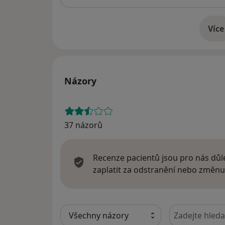
Více
o 
Názory
37 názorů
Recenze pacientů jsou pro nás důle
zaplatit za odstranění nebo změnu
Hledejte v ná