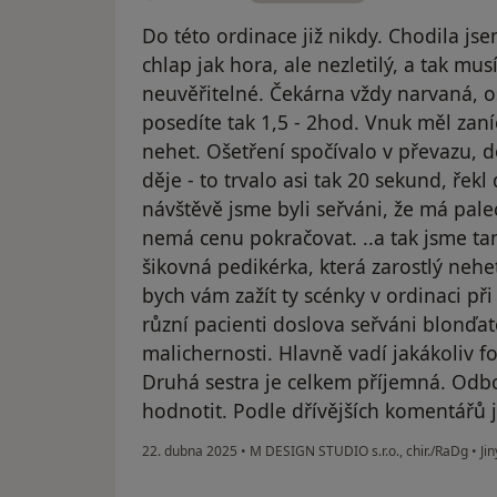
Do této ordinace již nikdy. Chodila js
chlap jak hora, ale nezletilý, a tak mu
neuvěřitelné. Čekárna vždy narvaná, oš
posedíte tak 1,5 - 2hod. Vnuk měl zan
nehet. Ošetření spočívalo v převazu, d
děje - to trvalo asi tak 20 sekund, řekl
návštěvě jsme byli seřváni, že má pale
nemá cenu pokračovat. ..a tak jsme tam
šikovná pedikérka, která zarostlý nehet
bych vám zažít ty scénky v ordinaci při
různí pacienti doslova seřváni blonďat
malichernosti. Hlavně vadí jakákoliv f
Druhá sestra je celkem příjemná. Odb
hodnotit. Podle dřívějších komentářů je 
22. dubna 2025
•
M DESIGN STUDIO s.r.o., chir./RaDg
•
Jin