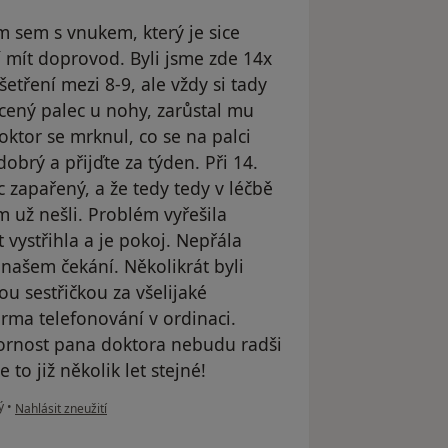
em sem s vnukem, který je sice
sí mít doprovod. Byli jsme zde 14x
etření mezi 8-9, ale vždy si tady
ícený palec u nohy, zarůstal mu
oktor se mrknul, co se na palci
 dobrý a přijďte za týden. Při 14.
c zapařený, a že tedy tedy v léčbě
 už nešli. Problém vyřešila
 vystřihla a je pokoj. Nepřála
 našem čekání. Několikrát byli
ou sestřičkou za všelijaké
orma telefonování v ordinaci.
ornost pana doktora nebudu radši
to již několik let stejné!
podle názoru uživatele Vlaďka
ý
•
Nahlásit zneužití