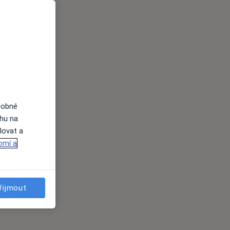
dobné
ahu na
lovat a
omí a
řijmout