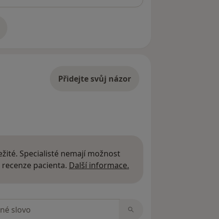
adrese
Přidejte svůj názor
žité. Specialisté nemají možnost
Další informace o názor
 recenze pacienta.
Další informace.
zorech