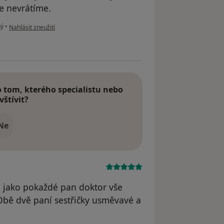
se nevrátíme.
podle názoru uživatele Kmp
ný
•
Nahlásit zneužití
tom, kterého specialistu nebo
vštívit?
Ne
 jako pokaždé pan doktor vše
 Obě dvě paní sestřičky usměvavé a