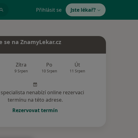
Přihlásit se
Jste lékař?
e se na ZnamyLekar.cz
Zítra
Po
Út
St
Čt
9 Srpen
10 Srpen
11 Srpen
12 Srpen
13 Srp
specialista nenabízí online rezervaci
termínu na této adrese.
Rezervovat termín