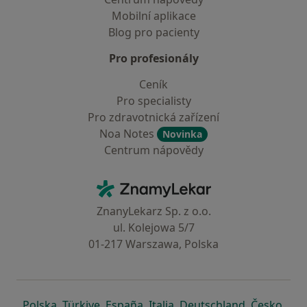
Mobilní aplikace
Blog pro pacienty
Pro profesionály
Ceník
Pro specialisty
Pro zdravotnická zařízení
Noa Notes
Novinka
Centrum nápovědy
Kontakt
ZnamyLekar - Hlavní stránka
ZnanyLekarz Sp. z o.o.
ul. Kolejowa 5/7
01-217 Warszawa, Polska
se otevře v nové záložce
se otevře v nové záložce
se otevře v nové záložce
se otevře v nové záložce
se otevře v 
se o
Polska
,
Türkiye
,
España
,
Italia
,
Deutschland
,
Česko
,