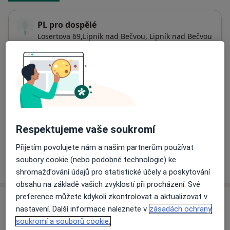
PL pro dospělé
Losertova 69,Lipník nad Bečvou,
Lipník nad Bečvou
751 31
Přiblížit mapu
se otevře v nové záložce
Dostupnost
Na této adrese online kalendář není aktivní
Co mám v takové situaci udělat?
Respektujeme vaše soukromí
Přijetím povolujete nám a našim partnerům používat
soubory cookie (nebo podobné technologie) ke
Více
o adrese
shromažďování údajů pro statistické účely a poskytování
obsahu na základě vašich zvyklostí při procházení. Své
preference můžete kdykoli zkontrolovat a aktualizovat v
Názory
nastavení. Další informace naleznete v
zásadách ochrany
soukromí a souborů cookie.
Přidejte svůj názor