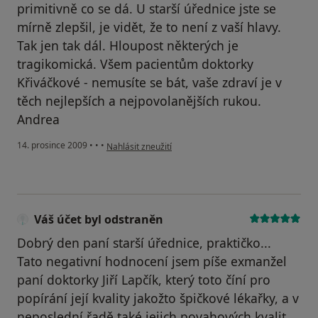
primitivně co se dá. U starší úřednice jste se
mírně zlepšil, je vidět, že to není z vaší hlavy.
Tak jen tak dál. Hloupost některých je
tragikomická. Všem pacientům doktorky
Křiváčkové - nemusíte se bát, vaše zdraví je v
těch nejlepších a nejpovolanějších rukou.
Andrea
podle názoru uživatele Pacient
14. prosince 2009
•
•
•
Nahlásit zneužití
Váš účet byl odstraněn
Dobrý den paní starší úřednice, praktičko...
Tato negativní hodnocení jsem píše exmanžel
paní doktorky Jiří Lapčík, který toto číní pro
popírání její kvality jakožto špičkové lékařky, a v
neposlední řadě také jejich povahových kvalit.