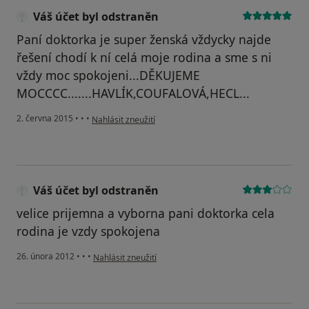
Váš účet byl odstraněn
Paní doktorka je super ženská vždycky najde
řešení chodí k ní celá moje rodina a sme s ni
vždy moc spokojeni...DĚKUJEME
MOCCCC.......HAVLÍK,COUFALOVÁ,HECL...
podle názoru uživatele Váš účet byl odstraněn
2. června 2015
•
•
•
Nahlásit zneužití
Váš účet byl odstraněn
velice prijemna a vyborna pani doktorka cela
rodina je vzdy spokojena
podle názoru uživatele Váš účet byl odstraněn
26. února 2012
•
•
•
Nahlásit zneužití