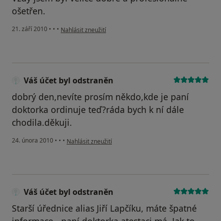
ošetřen.
podle názoru uživatele Pacient
21. září 2010
•
•
•
Nahlásit zneužití
Váš účet byl odstraněn
dobrý den,nevíte prosím někdo,kde je paní
doktorka ordinuje teď?ráda bych k ní dále
chodila.děkuji.
podle názoru uživatele Váš účet byl odstraněn
24. února 2010
•
•
•
Nahlásit zneužití
Váš účet byl odstraněn
Starší úřednice alias Jiří Lapčíku, máte špatné