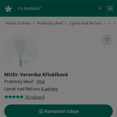
Hla
Co hledáte?
Hlavní Stránka
Praktický Lékař
Lipník Nad Bečvou
V
Změna 
MUDr.
Veronika Křiváčková
o specializacích
Praktický lékař
·
Více
Lipník nad Bečvou
4 adresy
16 názorů
Kontaktní údaje