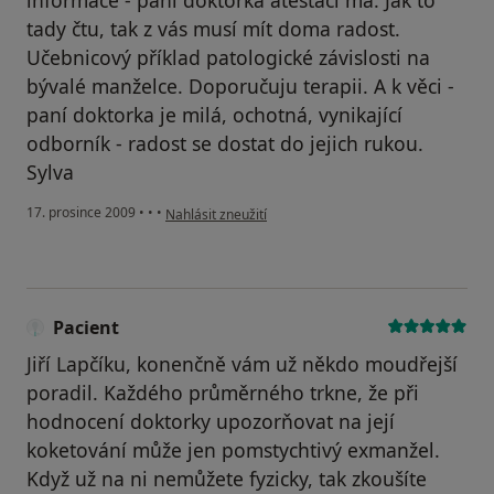
informace - paní doktorka atestaci má. Jak to
tady čtu, tak z vás musí mít doma radost.
Učebnicový příklad patologické závislosti na
bývalé manželce. Doporučuju terapii. A k věci -
paní doktorka je milá, ochotná, vynikající
odborník - radost se dostat do jejich rukou.
Sylva
podle názoru uživatele Váš účet byl odstraněn
17. prosince 2009
•
•
•
Nahlásit zneužití
Pacient
Jiří Lapčíku, konenčně vám už někdo moudřejší
poradil. Každého průměrného trkne, že při
hodnocení doktorky upozorňovat na její
koketování může jen pomstychtivý exmanžel.
Když už na ni nemůžete fyzicky, tak zkoušíte