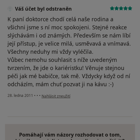
Váš účet byl odstraněn
K paní doktorce chodí celá naše rodina a
všichni jsme s ní moc spokojeni. Stejné reakce
slýchávám i od známých. Především se nám líbí
její přístup, je velice milá, usměvavá a vnímavá.
Všechny neduhy mi vždy vyléčila.
Vůbec nemohu souhlasit s níže uvedeným
tvrzením, že jde o kariéristku! Věnuje stejnou
péči jak mé babičce, tak mě. Vždycky když od ní
odcházím, mám chuť pozvat ji na kávu :-)
podle názoru uživatele Váš účet byl odstraněn
28. ledna 2011
•
•
•
Nahlásit zneužití
Pomáhají vám názory rozhodovat o tom,