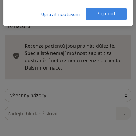
Přijmout
Upravit nastavení
16 názorů
Recenze pacientů jsou pro nás důležité.
Specialisté nemají možnost zaplatit za
odstranění nebo změnu recenze pacienta.
Další informace o názorech
Další informace.
Hledejte v názorech