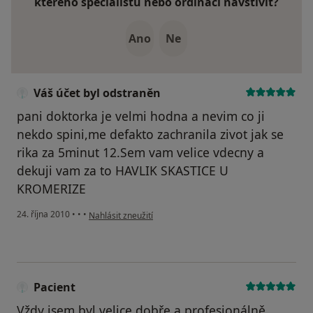
kterého specialistu nebo ordinaci navštívit?
Ano
Ne
Váš účet byl odstraněn
pani doktorka je velmi hodna a nevim co ji
nekdo spini,me defakto zachranila zivot jak se
rika za 5minut 12.Sem vam velice vdecny a
dekuji vam za to HAVLIK SKASTICE U
KROMERIZE
podle názoru uživatele Váš účet byl odstraněn
24. října 2010
•
•
•
Nahlásit zneužití
Pacient
Vždy jsem byl velice dobře a profesionálně