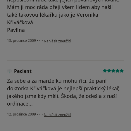
Mám ji moc ráda přeji všem lidem aby našli
také takovou lékařku jako je Veronika
Křiváčková.
Pavlína
podle názoru uživatele Váš účet byl odstraněn
13. prosince 2009
•
•
•
Nahlásit zneužití
Pacient
Za sebe a za manželku mohu říci, že paní
doktorka Křiváčková je nejlepší praktický lékař,
jakého jsme kdy měli. Škoda, že odešla z naší
ordinace...
podle názoru uživatele Pacient
12. prosince 2009
•
•
•
Nahlásit zneužití