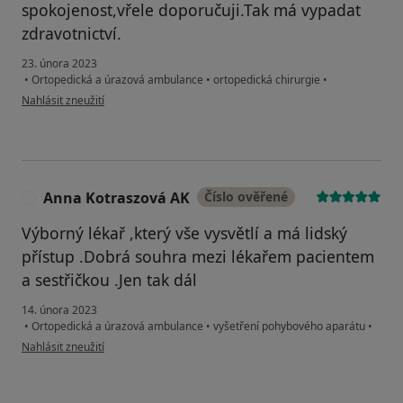
spokojenost,vřele doporučuji.Tak má vypadat
zdravotnictví.
23. února 2023
•
Ortopedická a úrazová ambulance
•
ortopedická chirurgie
•
podle názoru uživatele Snopek Ladislav Děčín
Nahlásit zneužití
Anna Kotraszová AK
Číslo ověřené
A
Výborný lékař ,který vše vysvětlí a má lidský
přístup .Dobrá souhra mezi lékařem pacientem
a sestřičkou .Jen tak dál
14. února 2023
•
Ortopedická a úrazová ambulance
•
vyšetření pohybového aparátu
•
podle názoru uživatele Anna Kotraszová AK
Nahlásit zneužití