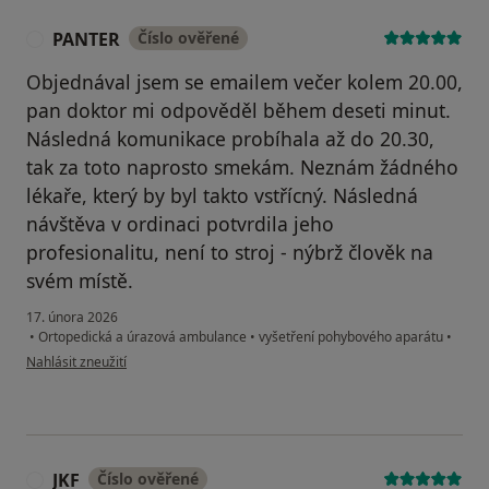
PANTER
Číslo ověřené
P
Objednával jsem se emailem večer kolem 20.00,
pan doktor mi odpověděl během deseti minut.
Následná komunikace probíhala až do 20.30,
tak za toto naprosto smekám. Neznám žádného
lékaře, který by byl takto vstřícný. Následná
návštěva v ordinaci potvrdila jeho
profesionalitu, není to stroj - nýbrž člověk na
svém místě.
17. února 2026
•
Ortopedická a úrazová ambulance
•
vyšetření pohybového aparátu
•
podle názoru uživatele PANTER
Nahlásit zneužití
JKF
Číslo ověřené
J