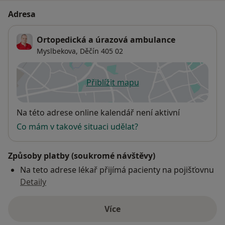
Adresa
Ortopedická a úrazová ambulance
Myslbekova,
Děčín
405 02
Přiblížit mapu
se otevře v nové záložce
Dostupnost
Na této adrese online kalendář není aktivní
Co mám v takové situaci udělat?
Způsoby platby (soukromé návštěvy)
Na teto adrese lékař přijímá pacienty na pojišťovnu
Detaily
Více
o adrese