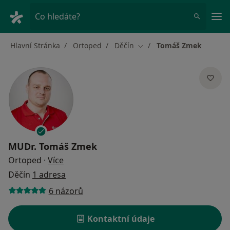
Hla
Co hledáte?
Hlavní Stránka
Ortoped
Děčín
Tomáš Zmek
Změna města
MUDr.
Tomáš Zmek
o specializacích
Ortoped
·
Více
Děčín
1 adresa
6 názorů
Kontaktní údaje