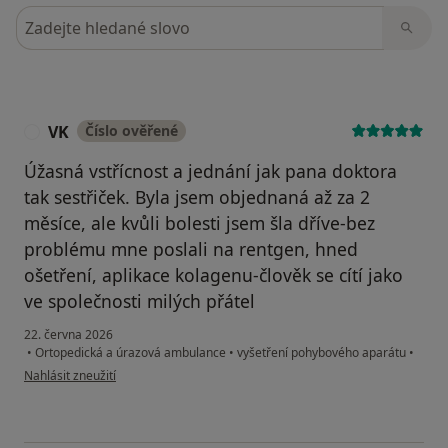
Hledejte v názorech
VK
Číslo ověřené
V
Úžasná vstřícnost a jednání jak pana doktora
tak sestřiček. Byla jsem objednaná až za 2
měsíce, ale kvůli bolesti jsem šla dříve-bez
problému mne poslali na rentgen, hned
ošetření, aplikace kolagenu-člověk se cítí jako
ve společnosti milých přátel
22. června 2026
•
Ortopedická a úrazová ambulance
•
vyšetření pohybového aparátu
•
podle názoru uživatele VK
Nahlásit zneužití