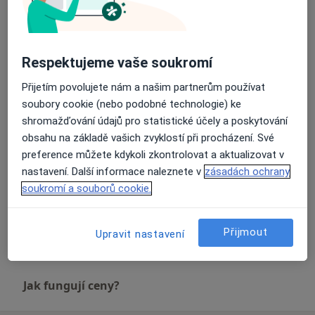
Diagnostické vyšetření
Detaily
Respektujeme vaše soukromí
Kyselina hyaluronová
Přijetím povolujete nám a našim partnerům používat
Detaily
soubory cookie (nebo podobné technologie) ke
shromažďování údajů pro statistické účely a poskytování
Operace šlachy
obsahu na základě vašich zvyklostí při procházení. Své
Detaily
preference můžete kdykoli zkontrolovat a aktualizovat v
nastavení. Další informace naleznete v
zásadách ochrany
soukromí a souborů cookie.
Ortopedická chirurgie
Detaily
Přijmout
Upravit nastavení
+ 2 služby
Jak fungují ceny?