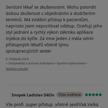
Seriózní lékař se zkušenostmi. Mohu potvrdit
dobou zkušenost s objednáním a dodržením
termínů. Má zvláštní přístup k pacientům,
naprosto jsem nepociťoval odstup. Oceňuji jeho
styl jednání a rychlý výkon zákroku aplikace
injekce do kyčle. Za mne jeden z mála velmi
přístupných lékařů včetně týmu
spolupracujících sester
6. listopadu 2024
•
Ortopedická a úrazová ambulance
•
kyselina hyaluronová
•
podle názoru uživatele Ivan Moltaš
Nahlásit zneužití
Snopek Ladislav Děčín
Číslo ověřené
S
Vše profi ,super přístup ,včetně sestřiček.Velká