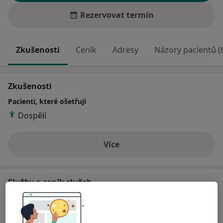
Rezervovat termín
Zkušenosti
Ceník
Adresy
Názory pacientů (
Zkušenosti
Pacienti, které ošetřuji
Dospělí
Více
o zkušenostech
Služby a ceník služeb
Artroskopie
Detaily