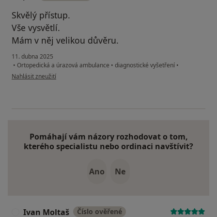
Skvělý přístup.
Vše vysvětlí.
Mám v něj velikou důvěru.
11. dubna 2025
•
Ortopedická a úrazová ambulance
•
diagnostické vyšetření
•
podle názoru uživatele JKF
Nahlásit zneužití
Pomáhají vám názory rozhodovat o tom,
kterého specialistu nebo ordinaci navštívit?
Ano
Ne
Ivan Moltaš
Číslo ověřené
I